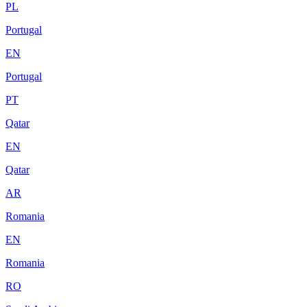
PL
Portugal
EN
Portugal
PT
Qatar
EN
Qatar
AR
Romania
EN
Romania
RO