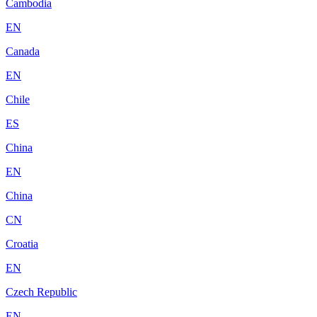
Cambodia
EN
Canada
EN
Chile
ES
China
EN
China
CN
Croatia
EN
Czech Republic
EN