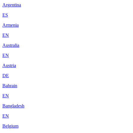
Argentina
ES
Armenia
EN
Australia
EN
Austria
DE
Bahrain
EN
Bangladesh
EN
Belgium