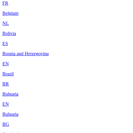
FR
Belgium
NL
Bolivia
ES
Bosnia and Herzegovina
EN
Brazil
BR
Bulgaria
EN
Bulgaria
BG