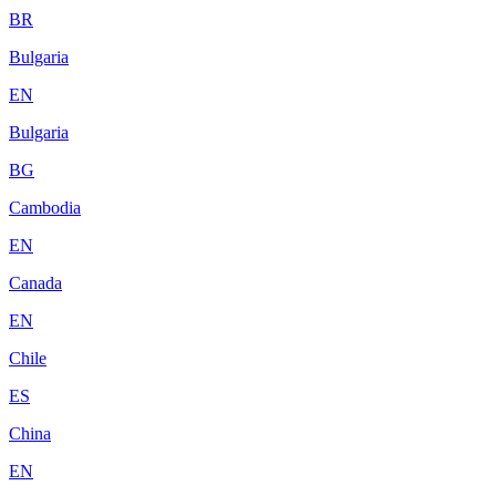
BR
Bulgaria
EN
Bulgaria
BG
Cambodia
EN
Canada
EN
Chile
ES
China
EN