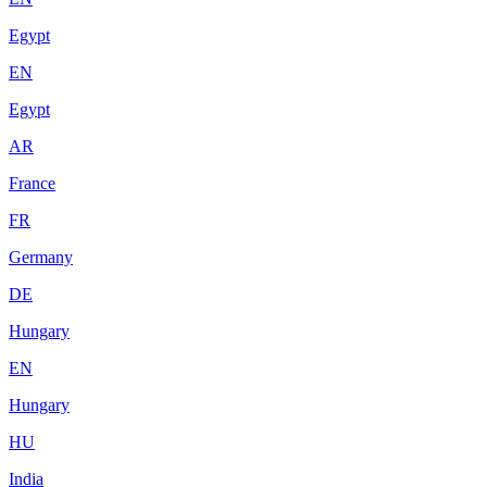
Egypt
EN
Egypt
AR
France
FR
Germany
DE
Hungary
EN
Hungary
HU
India