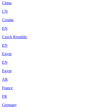
China
CN
Croatia
EN
Czech Republic
EN
Egypt
EN
Egypt
AR
France
FR
Germany