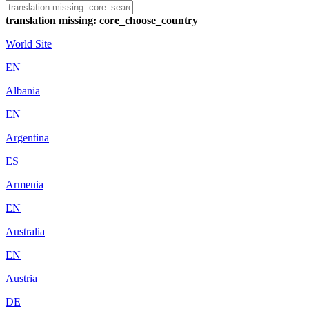
translation missing: core_choose_country
World Site
EN
Albania
EN
Argentina
ES
Armenia
EN
Australia
EN
Austria
DE