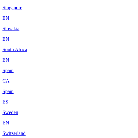
Singapore
EN
Slovakia
EN
South Africa
EN
Spain
CA
Spain
ES
Sweden
EN
Switzerland