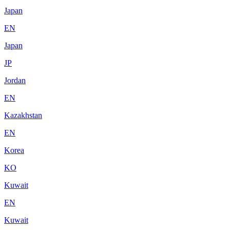
Japan
EN
Japan
JP
Jordan
EN
Kazakhstan
EN
Korea
KO
Kuwait
EN
Kuwait