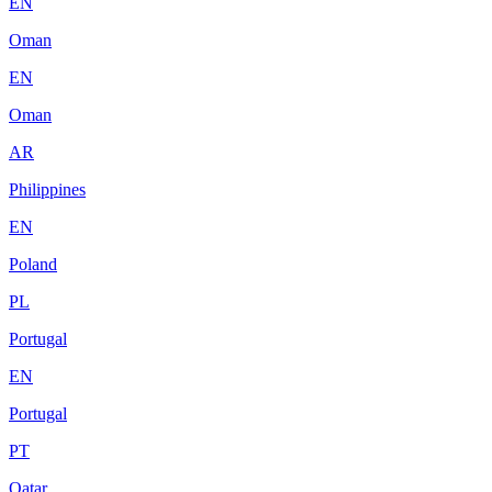
EN
Oman
EN
Oman
AR
Philippines
EN
Poland
PL
Portugal
EN
Portugal
PT
Qatar