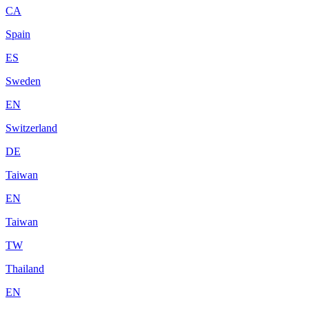
CA
Spain
ES
Sweden
EN
Switzerland
DE
Taiwan
EN
Taiwan
TW
Thailand
EN