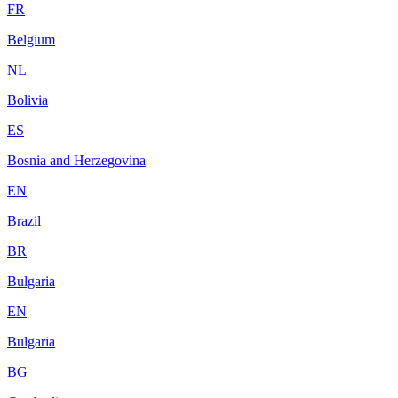
FR
Belgium
NL
Bolivia
ES
Bosnia and Herzegovina
EN
Brazil
BR
Bulgaria
EN
Bulgaria
BG