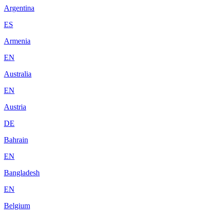
Argentina
ES
Armenia
EN
Australia
EN
Austria
DE
Bahrain
EN
Bangladesh
EN
Belgium