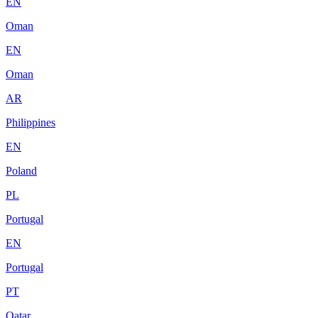
EN
Oman
EN
Oman
AR
Philippines
EN
Poland
PL
Portugal
EN
Portugal
PT
Qatar