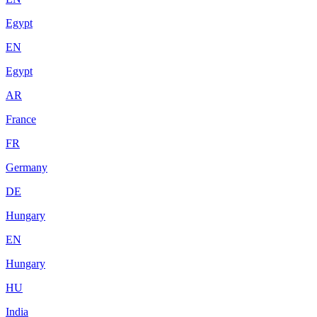
Egypt
EN
Egypt
AR
France
FR
Germany
DE
Hungary
EN
Hungary
HU
India