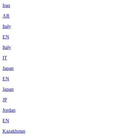
Iraq
AR
Italy
EN
Italy
IT
Japan
EN
Japan
JP
Jordan
EN
Kazakhstan