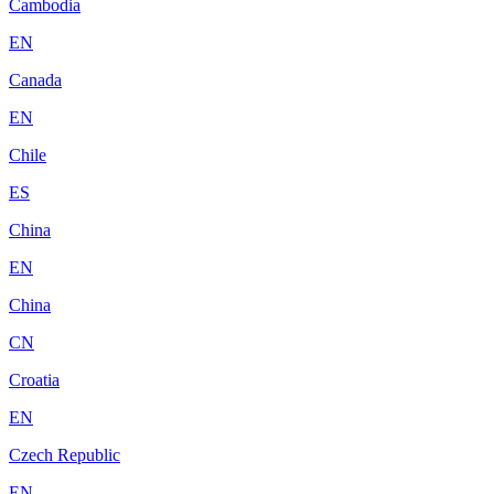
Cambodia
EN
Canada
EN
Chile
ES
China
EN
China
CN
Croatia
EN
Czech Republic
EN