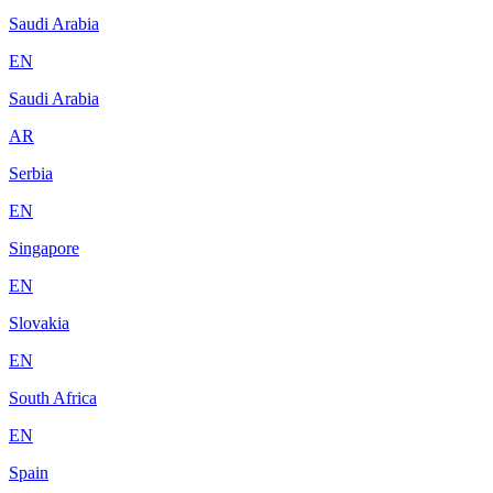
Saudi Arabia
EN
Saudi Arabia
AR
Serbia
EN
Singapore
EN
Slovakia
EN
South Africa
EN
Spain