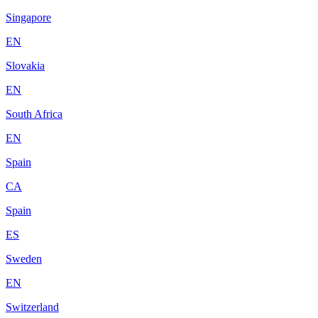
Singapore
EN
Slovakia
EN
South Africa
EN
Spain
CA
Spain
ES
Sweden
EN
Switzerland