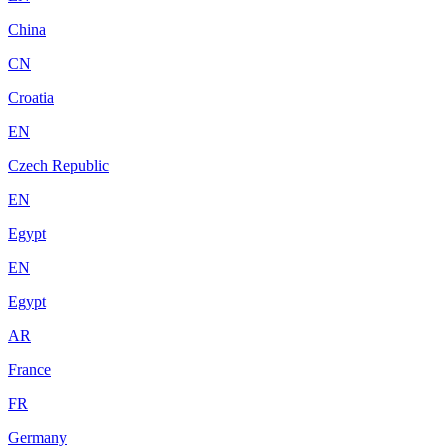
China
CN
Croatia
EN
Czech Republic
EN
Egypt
EN
Egypt
AR
France
FR
Germany