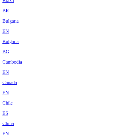
Brazil
BR
Bulgaria
EN
Bulgaria
BG
Cambodia
EN
Canada
EN
Chile
ES
China
EN