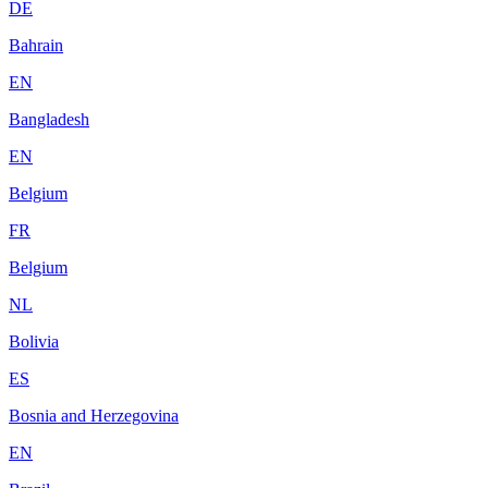
DE
Bahrain
EN
Bangladesh
EN
Belgium
FR
Belgium
NL
Bolivia
ES
Bosnia and Herzegovina
EN