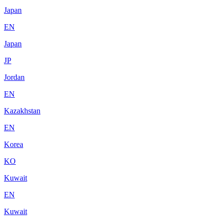
Japan
EN
Japan
JP
Jordan
EN
Kazakhstan
EN
Korea
KO
Kuwait
EN
Kuwait