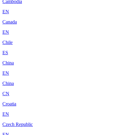
Cambodia
EN
Canada
EN
Chile
ES
China
EN
China
CN
Croatia
EN
Czech Republic
EN