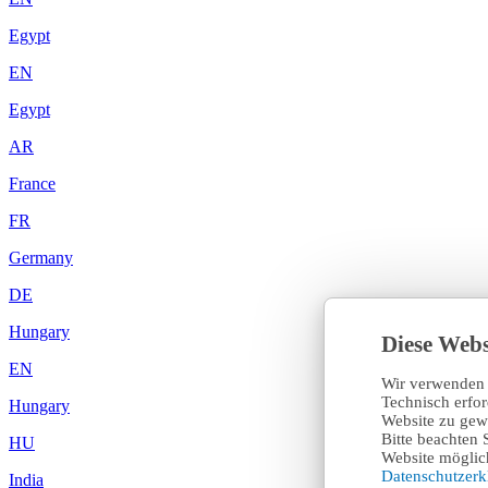
Egypt
EN
Egypt
AR
France
FR
Germany
DE
Hungary
Diese Webs
EN
Wir verwenden 
Technisch erfo
Hungary
Website zu gewä
Bitte beachten 
HU
Website möglich
Datenschutzer
India