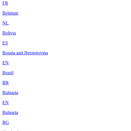
FR
Belgium
NL
Bolivia
ES
Bosnia and Herzegovina
EN
Brazil
BR
Bulgaria
EN
Bulgaria
BG