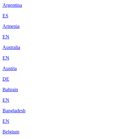
Argentina
ES
Armenia
EN
Australia
EN
Austria
DE
Bahrain
EN
Bangladesh
EN
Belgium