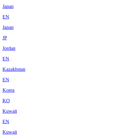
Japan
EN
Japan
JP
Jordan
EN
Kazakhstan
EN
Korea
KO
Kuwait
EN
Kuwait