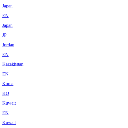
Japan
EN
Japan
JP
Jordan
EN
Kazakhstan
EN
Korea
KO
Kuwait
EN
Kuwait