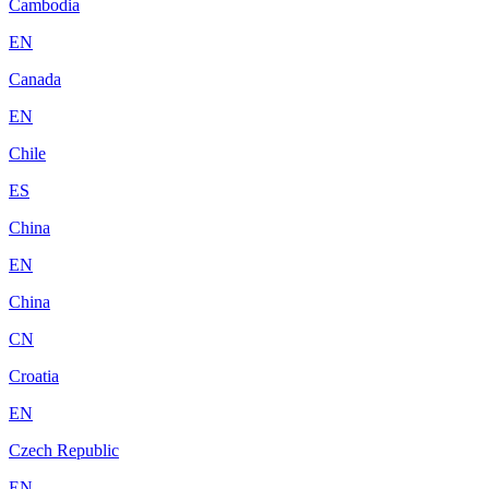
Cambodia
EN
Canada
EN
Chile
ES
China
EN
China
CN
Croatia
EN
Czech Republic
EN