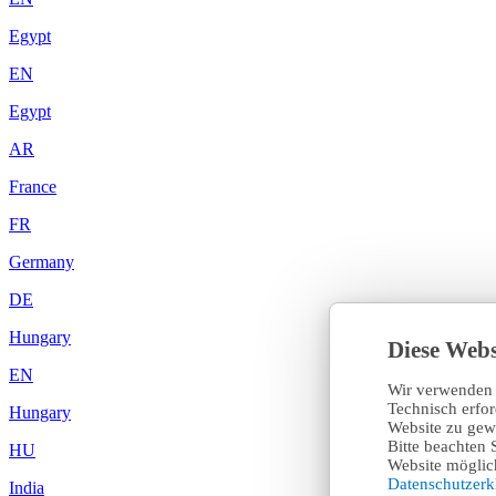
Egypt
EN
Egypt
AR
France
FR
Germany
DE
Hungary
Diese Webs
EN
Wir verwenden 
Technisch erfo
Hungary
Website zu gewä
Bitte beachten 
HU
Website möglich
Datenschutzer
India