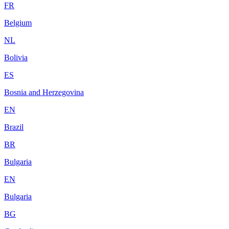
FR
Belgium
NL
Bolivia
ES
Bosnia and Herzegovina
EN
Brazil
BR
Bulgaria
EN
Bulgaria
BG