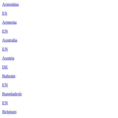
Argentina
ES
Armenia
EN
Australia
EN
Austria
DE
Bahrain
EN
Bangladesh
EN
Belgium