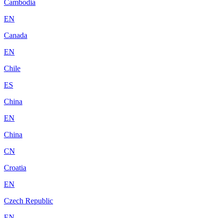
Cambodia
EN
Canada
EN
Chile
ES
China
EN
China
CN
Croatia
EN
Czech Republic
EN