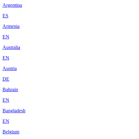
Argentina
ES
Armenia
EN
Australia
EN
Austria
DE
Bahrain
EN
Bangladesh
EN
Belgium