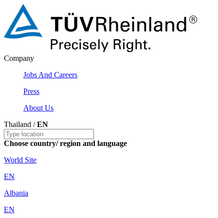
Company
Jobs And Careers
Press
About Us
Thailand /
EN
Choose country/ region and language
World Site
EN
Albania
EN