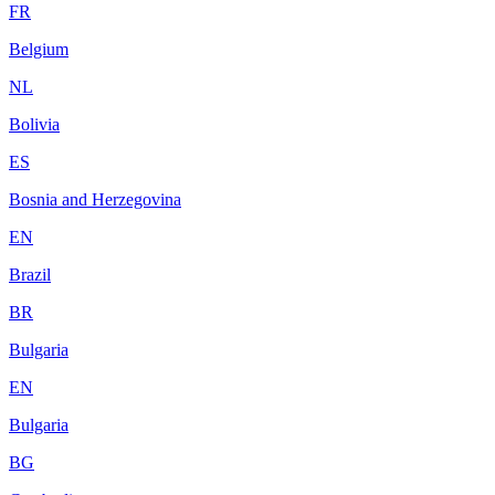
FR
Belgium
NL
Bolivia
ES
Bosnia and Herzegovina
EN
Brazil
BR
Bulgaria
EN
Bulgaria
BG