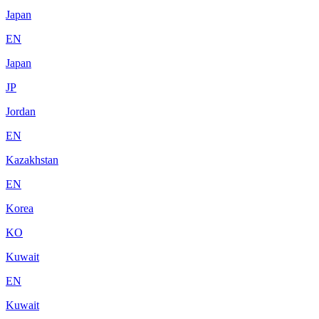
Japan
EN
Japan
JP
Jordan
EN
Kazakhstan
EN
Korea
KO
Kuwait
EN
Kuwait