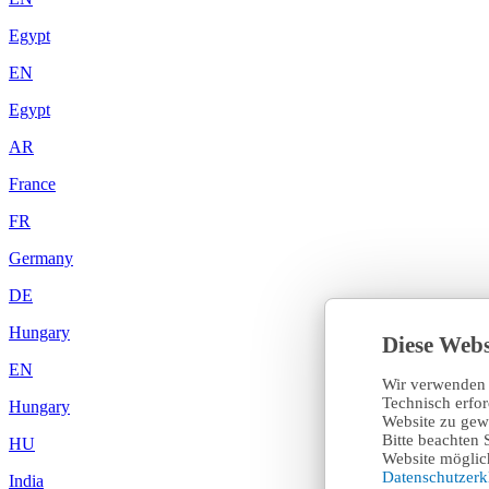
Egypt
EN
Egypt
AR
France
FR
Germany
DE
Hungary
Diese Webs
EN
Wir verwenden 
Technisch erfo
Hungary
Website zu gewä
Bitte beachten 
HU
Website möglich
Datenschutzer
India