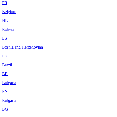
FR
Belgium
NL
Bolivia
ES
Bosnia and Herzegovina
EN
Brazil
BR
Bulgaria
EN
Bulgaria
BG