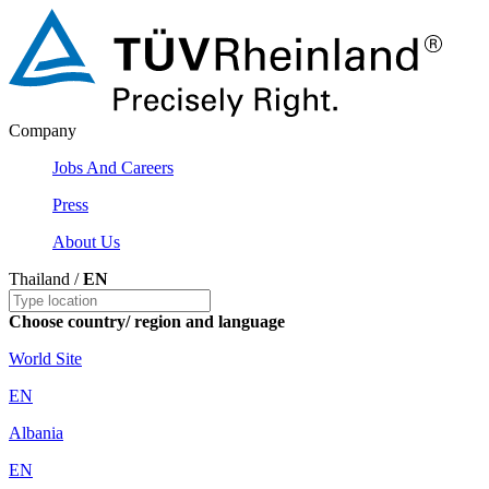
Company
Jobs And Careers
Press
About Us
Thailand /
EN
Choose country/ region and language
World Site
EN
Albania
EN