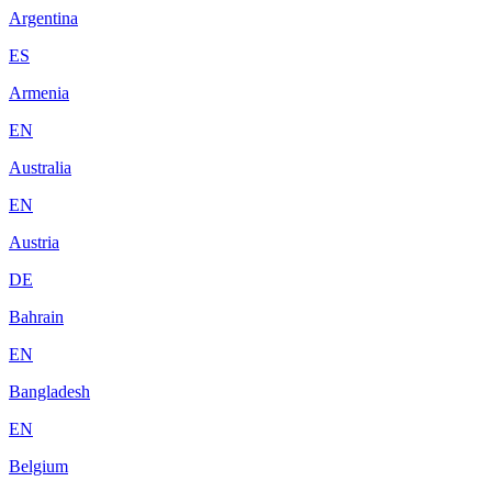
Argentina
ES
Armenia
EN
Australia
EN
Austria
DE
Bahrain
EN
Bangladesh
EN
Belgium