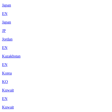
Japan
EN
Japan
JP
Jordan
EN
Kazakhstan
EN
Korea
KO
Kuwait
EN
Kuwait