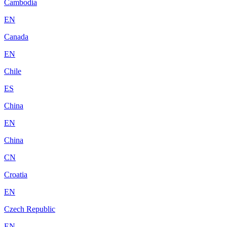
Cambodia
EN
Canada
EN
Chile
ES
China
EN
China
CN
Croatia
EN
Czech Republic
EN