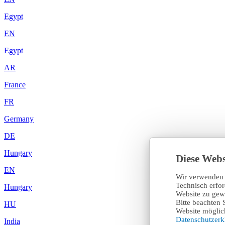
Egypt
EN
Egypt
AR
France
FR
Germany
DE
Hungary
Diese Webs
EN
Wir verwenden 
Technisch erfo
Hungary
Website zu gewä
Bitte beachten 
HU
Website möglich
Datenschutzer
India