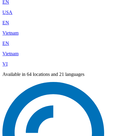
EN
USA
EN
Vietnam
EN
Vietnam
VI
Available in 64 locations and 21 languages