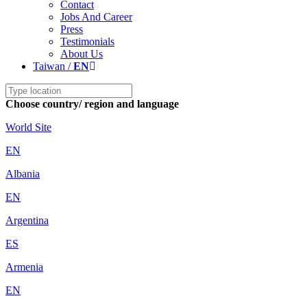
Contact
Jobs And Career
Press
Testimonials
About Us
Taiwan /
EN
Choose country/ region and language
World Site
EN
Albania
EN
Argentina
ES
Armenia
EN