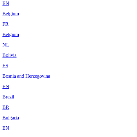
EN
Belgium
FR
Belgium
NL
Bolivia
ES
Bosnia and Herzegovina
EN
Brazil
BR
Bulgaria
EN