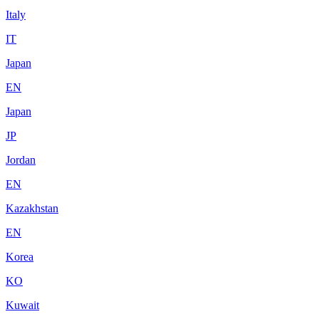
Italy
IT
Japan
EN
Japan
JP
Jordan
EN
Kazakhstan
EN
Korea
KO
Kuwait