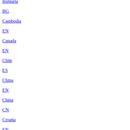
Bulgaria
BG
Cambodia
EN
Canada
EN
Chile
ES
China
EN
China
CN
Croatia
EN