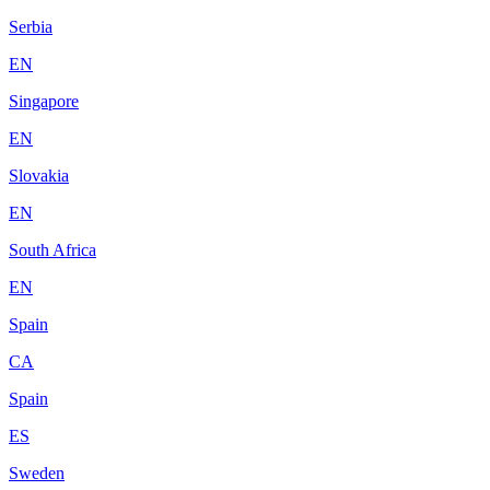
Serbia
EN
Singapore
EN
Slovakia
EN
South Africa
EN
Spain
CA
Spain
ES
Sweden