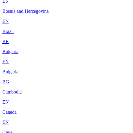
ES
Bosnia and Herzegovina
EN
Brazil
BR
Bulgaria
EN
Bulgaria
BG
Cambodia
EN
Canada
EN
Chile