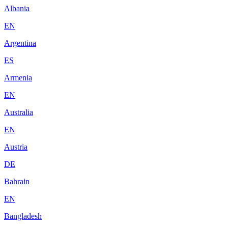
Albania
EN
Argentina
ES
Armenia
EN
Australia
EN
Austria
DE
Bahrain
EN
Bangladesh