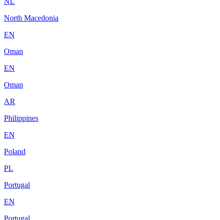
NL
North Macedonia
EN
Oman
EN
Oman
AR
Philippines
EN
Poland
PL
Portugal
EN
Portugal