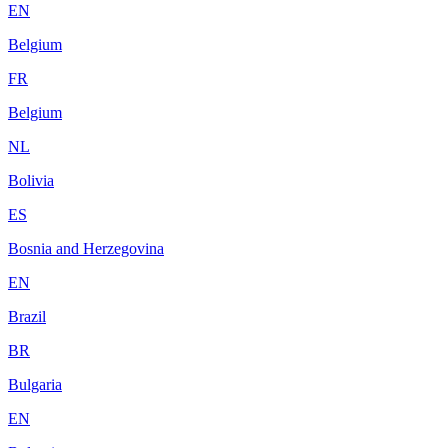
EN
Belgium
FR
Belgium
NL
Bolivia
ES
Bosnia and Herzegovina
EN
Brazil
BR
Bulgaria
EN