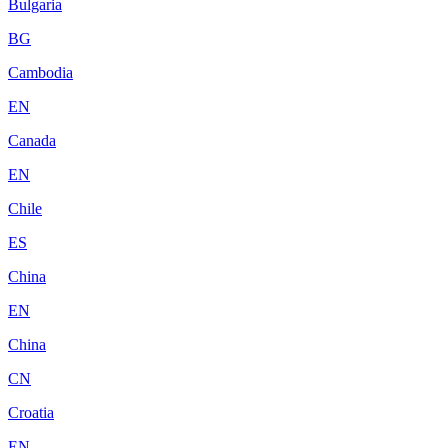
Bulgaria
BG
Cambodia
EN
Canada
EN
Chile
ES
China
EN
China
CN
Croatia
EN