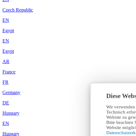
Czech Republic
EN
Egypt
EN
Egypt
AR
France
FR
Germany
Diese Webs
DE
Wir verwenden 
Technisch erfo
Hungary
Website zu gewä
Bitte beachten 
EN
Website möglich
Datenschutzer
Hungary