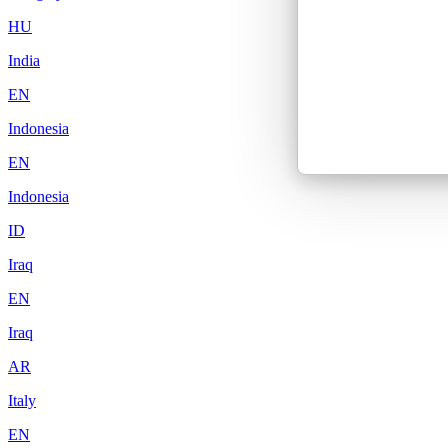
HU
India
EN
Indonesia
EN
Indonesia
ID
Iraq
EN
Iraq
AR
Italy
EN