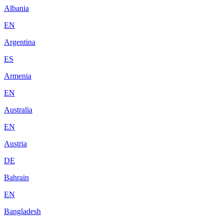
Albania
EN
Argentina
ES
Armenia
EN
Australia
EN
Austria
DE
Bahrain
EN
Bangladesh