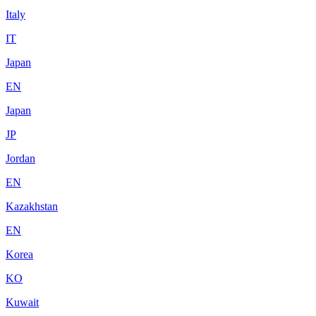
Italy
IT
Japan
EN
Japan
JP
Jordan
EN
Kazakhstan
EN
Korea
KO
Kuwait