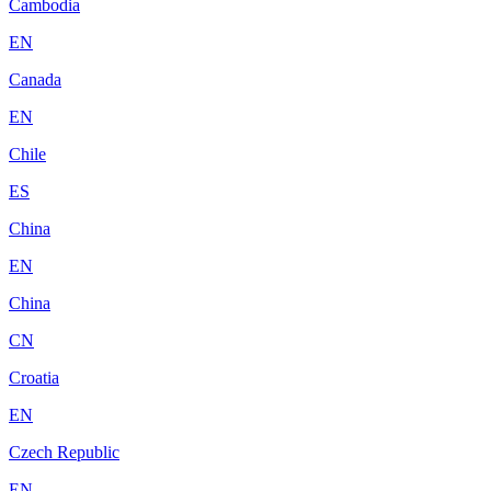
Cambodia
EN
Canada
EN
Chile
ES
China
EN
China
CN
Croatia
EN
Czech Republic
EN