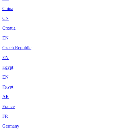
China
CN
Croatia
EN
Czech Republic
EN
Egypt
EN
Egypt
AR
France
FR
Germany