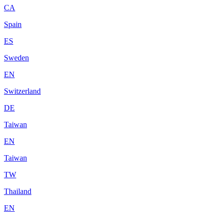
CA
Spain
ES
Sweden
EN
Switzerland
DE
Taiwan
EN
Taiwan
TW
Thailand
EN