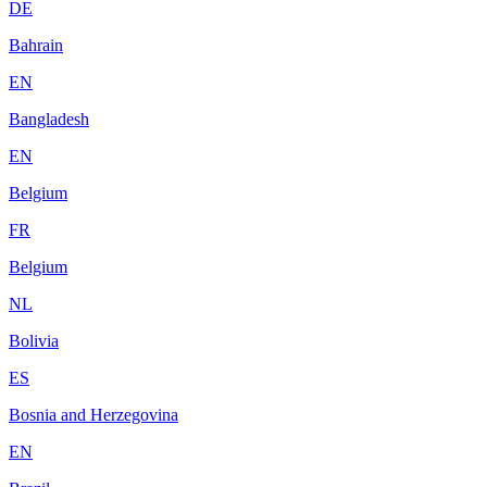
DE
Bahrain
EN
Bangladesh
EN
Belgium
FR
Belgium
NL
Bolivia
ES
Bosnia and Herzegovina
EN