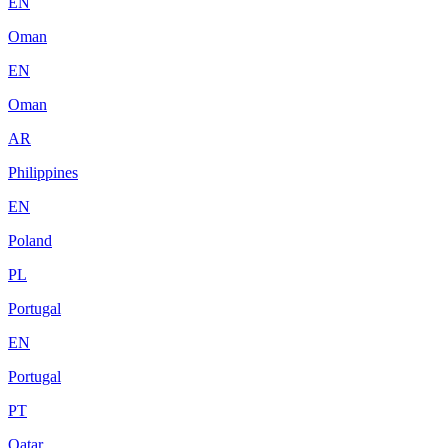
EN
Oman
EN
Oman
AR
Philippines
EN
Poland
PL
Portugal
EN
Portugal
PT
Qatar