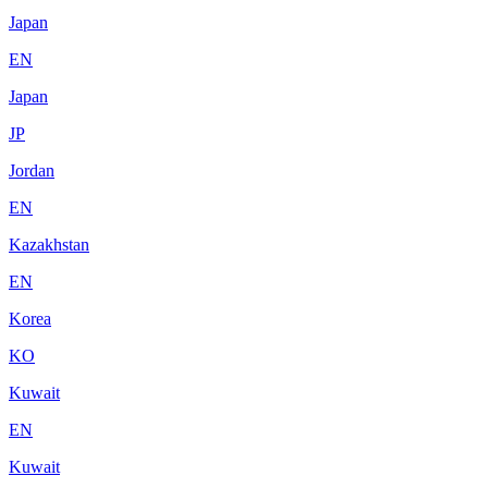
Japan
EN
Japan
JP
Jordan
EN
Kazakhstan
EN
Korea
KO
Kuwait
EN
Kuwait