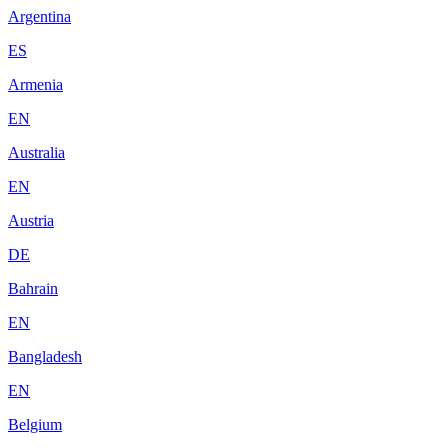
Argentina
ES
Armenia
EN
Australia
EN
Austria
DE
Bahrain
EN
Bangladesh
EN
Belgium