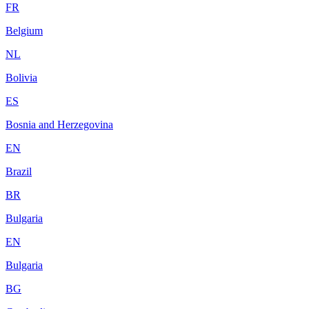
FR
Belgium
NL
Bolivia
ES
Bosnia and Herzegovina
EN
Brazil
BR
Bulgaria
EN
Bulgaria
BG