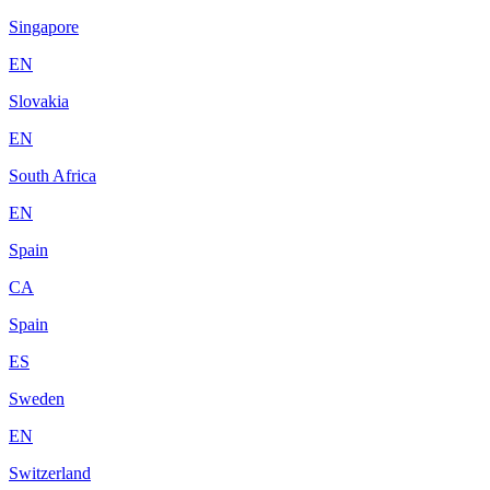
Singapore
EN
Slovakia
EN
South Africa
EN
Spain
CA
Spain
ES
Sweden
EN
Switzerland