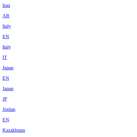
Iraq
AR
Italy
EN
Italy
IT
Japan
EN
Japan
JP
Jordan
EN
Kazakhstan