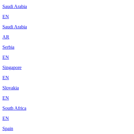
Saudi Arabia
EN
Saudi Arabia
AR
Serbia
EN
Singapore
EN
Slovakia
EN
South Africa
EN
Spain