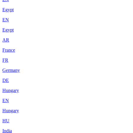
Egypt
EN
Egypt
AR
France
FR
Germany
DE
Hungary
EN
Hungary
HU
India