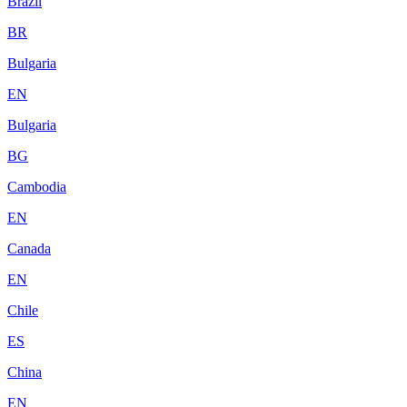
Brazil
BR
Bulgaria
EN
Bulgaria
BG
Cambodia
EN
Canada
EN
Chile
ES
China
EN