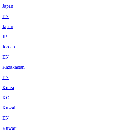
Japan
EN
Japan
JP
Jordan
EN
Kazakhstan
EN
Korea
KO
Kuwait
EN
Kuwait