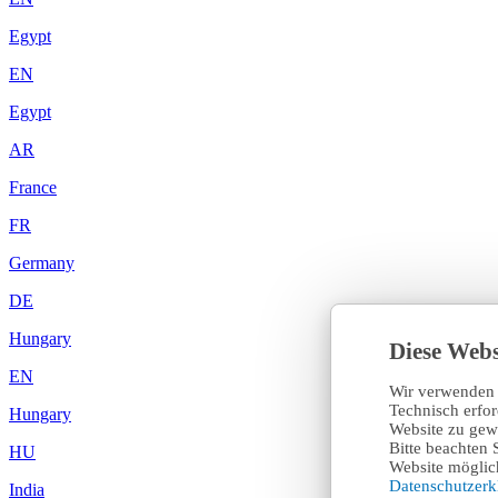
Egypt
EN
Egypt
AR
France
FR
Germany
DE
Hungary
Diese Webs
EN
Wir verwenden 
Technisch erfo
Hungary
Website zu gewä
Bitte beachten 
HU
Website möglich
Datenschutzer
India