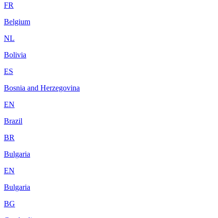
FR
Belgium
NL
Bolivia
ES
Bosnia and Herzegovina
EN
Brazil
BR
Bulgaria
EN
Bulgaria
BG