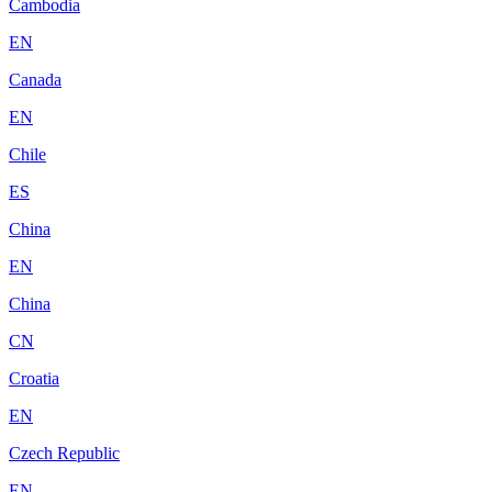
Cambodia
EN
Canada
EN
Chile
ES
China
EN
China
CN
Croatia
EN
Czech Republic
EN