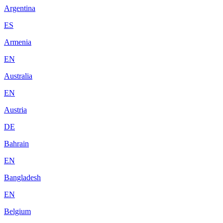
Argentina
ES
Armenia
EN
Australia
EN
Austria
DE
Bahrain
EN
Bangladesh
EN
Belgium