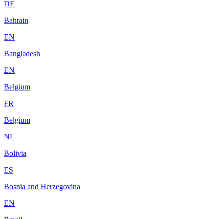
DE
Bahrain
EN
Bangladesh
EN
Belgium
FR
Belgium
NL
Bolivia
ES
Bosnia and Herzegovina
EN