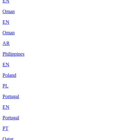
EN
Oman
EN
Oman
AR
Philippines
EN
Poland
PL
Portugal
EN
Portugal
PT
Qatar