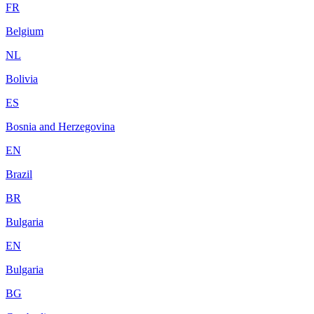
FR
Belgium
NL
Bolivia
ES
Bosnia and Herzegovina
EN
Brazil
BR
Bulgaria
EN
Bulgaria
BG