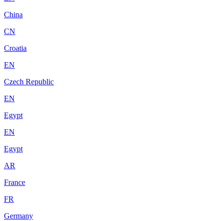
China
CN
Croatia
EN
Czech Republic
EN
Egypt
EN
Egypt
AR
France
FR
Germany