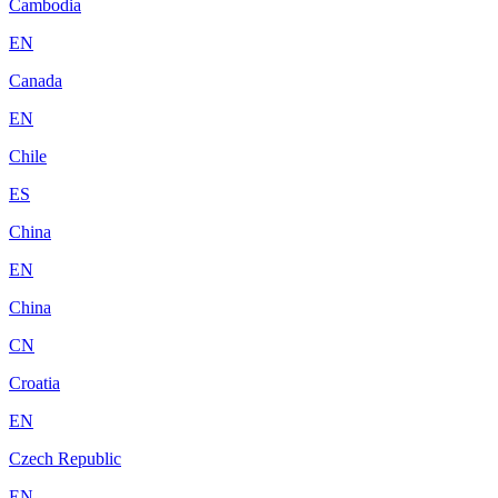
Cambodia
EN
Canada
EN
Chile
ES
China
EN
China
CN
Croatia
EN
Czech Republic
EN