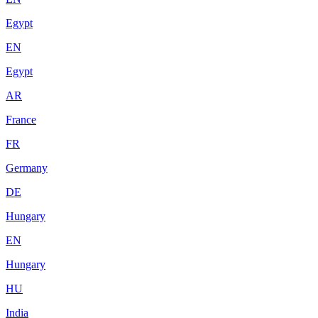
Egypt
EN
Egypt
AR
France
FR
Germany
DE
Hungary
EN
Hungary
HU
India