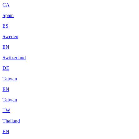
CA
Spain
ES
Sweden
EN
Switzerland
DE
Taiwan
EN
Taiwan
TW
Thailand
EN