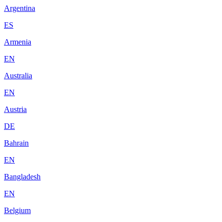
Argentina
ES
Armenia
EN
Australia
EN
Austria
DE
Bahrain
EN
Bangladesh
EN
Belgium