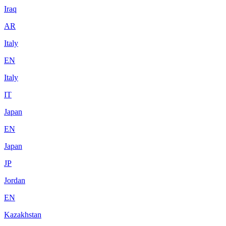
Iraq
AR
Italy
EN
Italy
IT
Japan
EN
Japan
JP
Jordan
EN
Kazakhstan