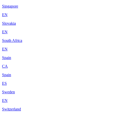
Singapore
EN
Slovakia
EN
South Africa
EN
Spain
CA
Spain
ES
Sweden
EN
Switzerland