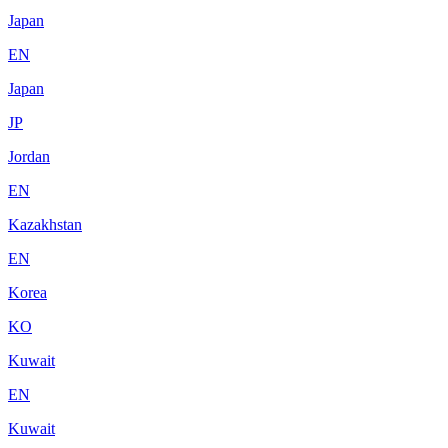
Japan
EN
Japan
JP
Jordan
EN
Kazakhstan
EN
Korea
KO
Kuwait
EN
Kuwait