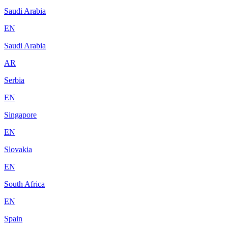
Saudi Arabia
EN
Saudi Arabia
AR
Serbia
EN
Singapore
EN
Slovakia
EN
South Africa
EN
Spain