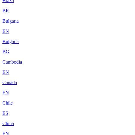
Brazil
BR
Bulgaria
EN
Bulgaria
BG
Cambodia
EN
Canada
EN
Chile
ES
China
EN