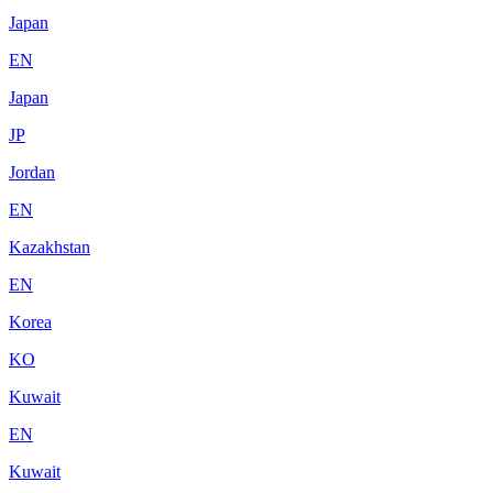
Japan
EN
Japan
JP
Jordan
EN
Kazakhstan
EN
Korea
KO
Kuwait
EN
Kuwait