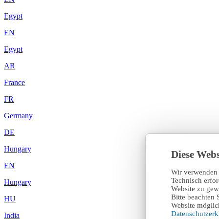
Egypt
EN
Egypt
AR
France
FR
Germany
DE
Hungary
Diese Webs
EN
Wir verwenden 
Technisch erfo
Hungary
Website zu gewä
Bitte beachten 
HU
Website möglich
Datenschutzer
India