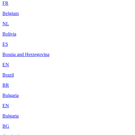
FR
Belgium
NL
Bolivia
ES
Bosnia and Herzegovina
EN
Brazil
BR
Bulgaria
EN
Bulgaria
BG