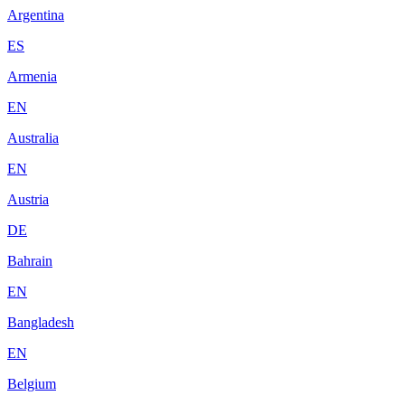
Argentina
ES
Armenia
EN
Australia
EN
Austria
DE
Bahrain
EN
Bangladesh
EN
Belgium