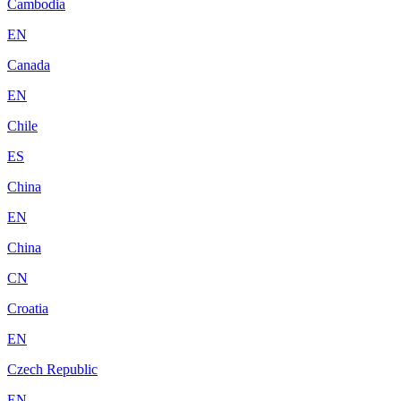
Cambodia
EN
Canada
EN
Chile
ES
China
EN
China
CN
Croatia
EN
Czech Republic
EN