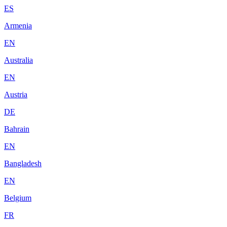
ES
Armenia
EN
Australia
EN
Austria
DE
Bahrain
EN
Bangladesh
EN
Belgium
FR