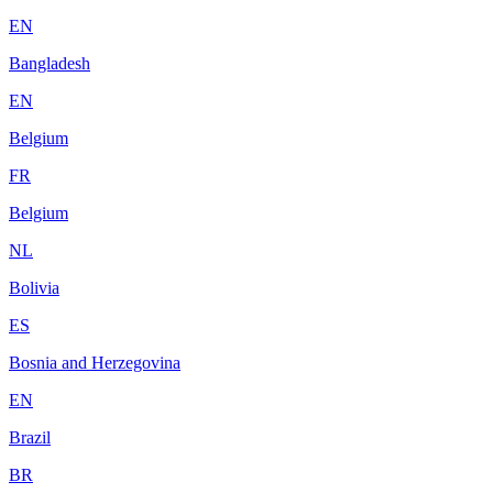
EN
Bangladesh
EN
Belgium
FR
Belgium
NL
Bolivia
ES
Bosnia and Herzegovina
EN
Brazil
BR