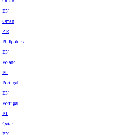
Oman
EN
Oman
AR
Philippines
EN
Poland
PL
Portugal
EN
Portugal
PT
Qatar
EN