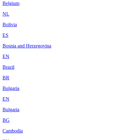
Belgium
NL
Bolivia
ES
Bosnia and Herzegovina
EN
Brazil
BR
Bulgaria
EN
Bulgaria
BG
Cambodia