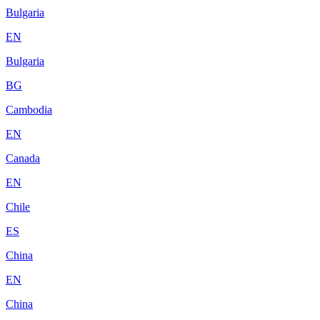
Bulgaria
EN
Bulgaria
BG
Cambodia
EN
Canada
EN
Chile
ES
China
EN
China