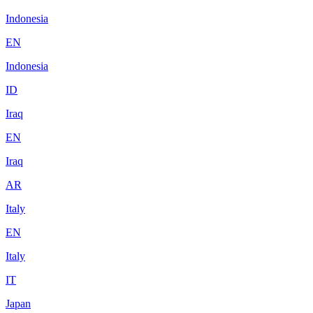
Indonesia
EN
Indonesia
ID
Iraq
EN
Iraq
AR
Italy
EN
Italy
IT
Japan