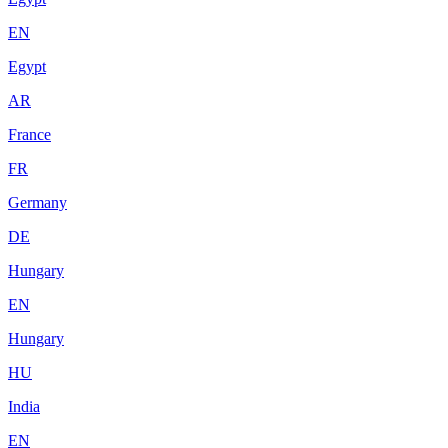
EN
Egypt
AR
France
FR
Germany
DE
Hungary
EN
Hungary
HU
India
EN