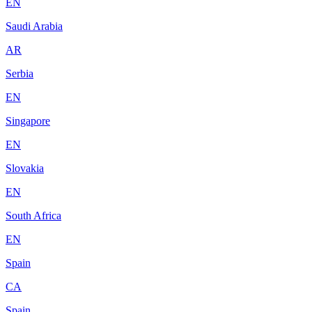
EN
Saudi Arabia
AR
Serbia
EN
Singapore
EN
Slovakia
EN
South Africa
EN
Spain
CA
Spain