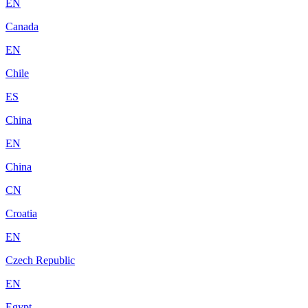
EN
Canada
EN
Chile
ES
China
EN
China
CN
Croatia
EN
Czech Republic
EN
Egypt