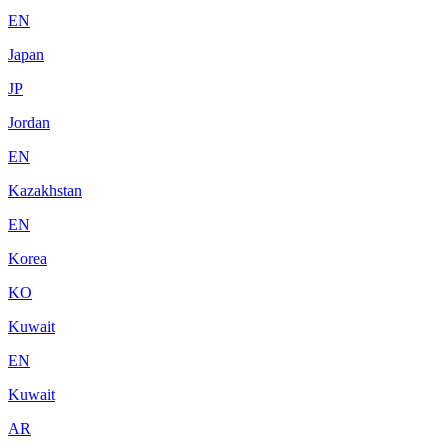
EN
Japan
JP
Jordan
EN
Kazakhstan
EN
Korea
KO
Kuwait
EN
Kuwait
AR