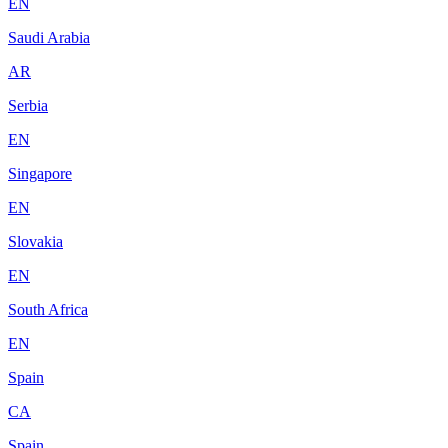
EN
Saudi Arabia
AR
Serbia
EN
Singapore
EN
Slovakia
EN
South Africa
EN
Spain
CA
Spain