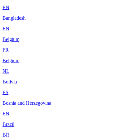
EN
Bangladesh
EN
Belgium
FR
Belgium
NL
Bolivia
ES
Bosnia and Herzegovina
EN
Brazil
BR