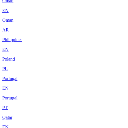
Oman
EN
Oman
AR
Philippines
EN
Poland
PL
Portugal
EN
Portugal
PT
Qatar
EN