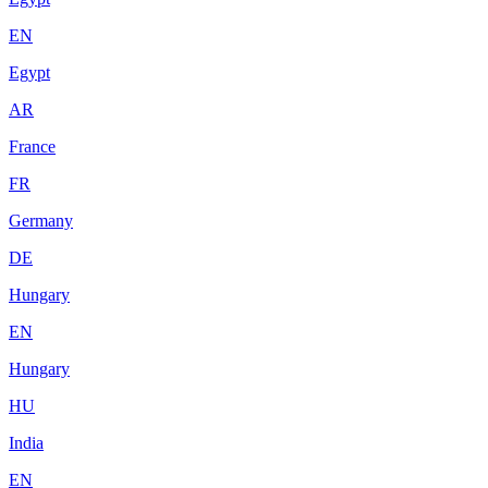
EN
Egypt
AR
France
FR
Germany
DE
Hungary
EN
Hungary
HU
India
EN