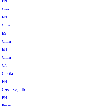
EN
Canada
EN
Chile
ES
China
EN
China
CN
Croatia
EN
Czech Republic
EN
Egypt