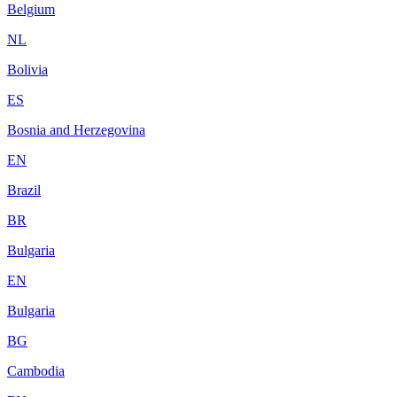
Belgium
NL
Bolivia
ES
Bosnia and Herzegovina
EN
Brazil
BR
Bulgaria
EN
Bulgaria
BG
Cambodia