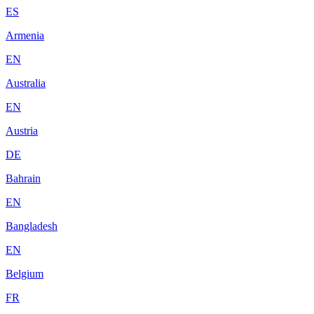
ES
Armenia
EN
Australia
EN
Austria
DE
Bahrain
EN
Bangladesh
EN
Belgium
FR