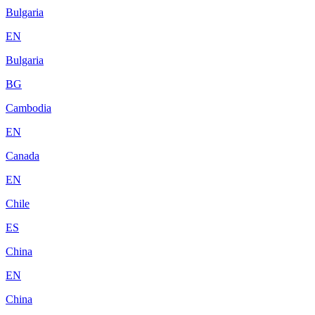
Bulgaria
EN
Bulgaria
BG
Cambodia
EN
Canada
EN
Chile
ES
China
EN
China