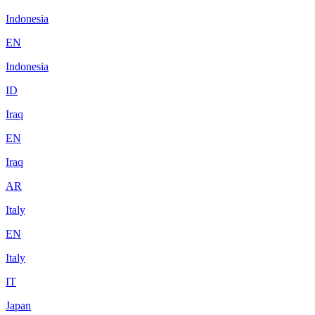
Indonesia
EN
Indonesia
ID
Iraq
EN
Iraq
AR
Italy
EN
Italy
IT
Japan