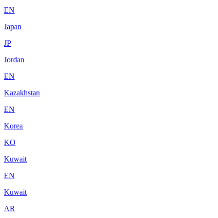
EN
Japan
JP
Jordan
EN
Kazakhstan
EN
Korea
KO
Kuwait
EN
Kuwait
AR