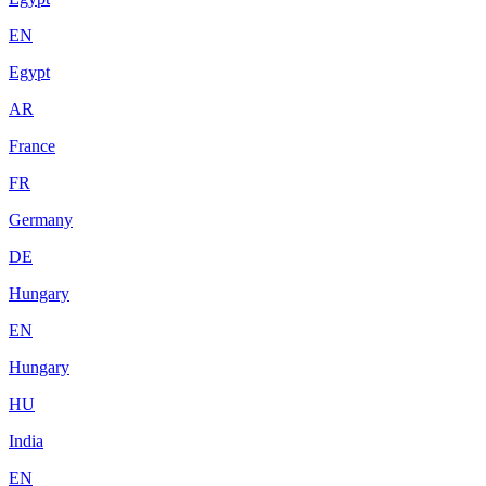
EN
Egypt
AR
France
FR
Germany
DE
Hungary
EN
Hungary
HU
India
EN