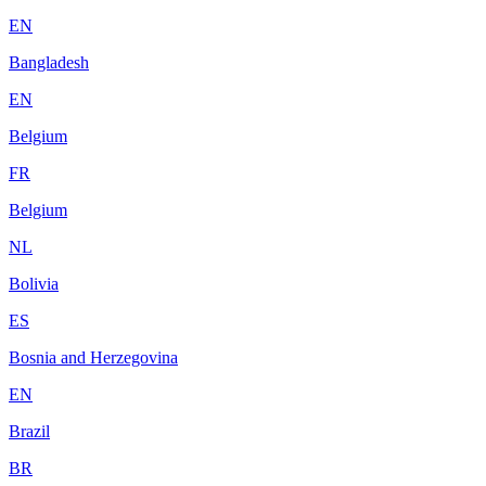
EN
Bangladesh
EN
Belgium
FR
Belgium
NL
Bolivia
ES
Bosnia and Herzegovina
EN
Brazil
BR