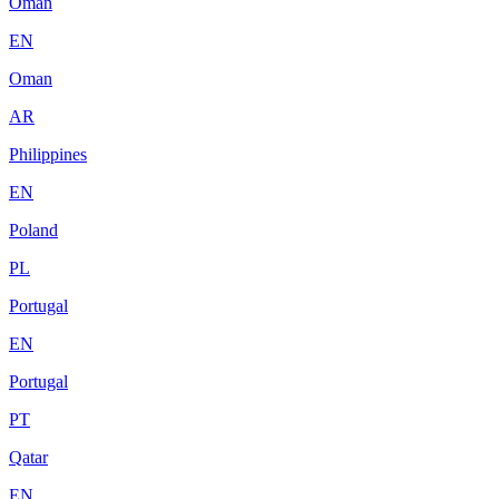
Oman
EN
Oman
AR
Philippines
EN
Poland
PL
Portugal
EN
Portugal
PT
Qatar
EN