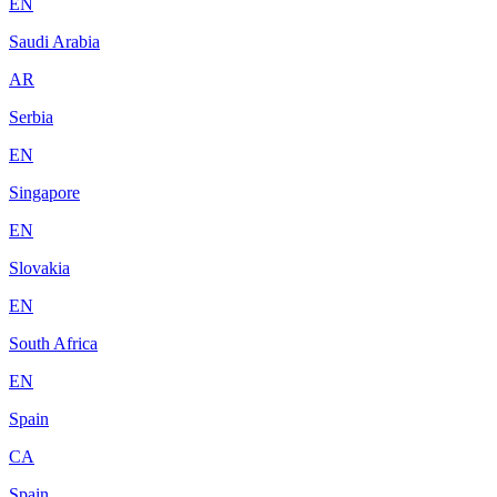
EN
Saudi Arabia
AR
Serbia
EN
Singapore
EN
Slovakia
EN
South Africa
EN
Spain
CA
Spain