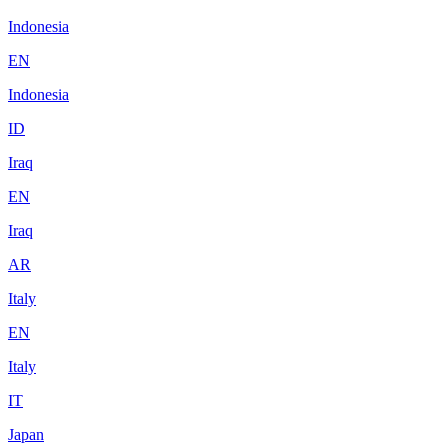
Indonesia
EN
Indonesia
ID
Iraq
EN
Iraq
AR
Italy
EN
Italy
IT
Japan