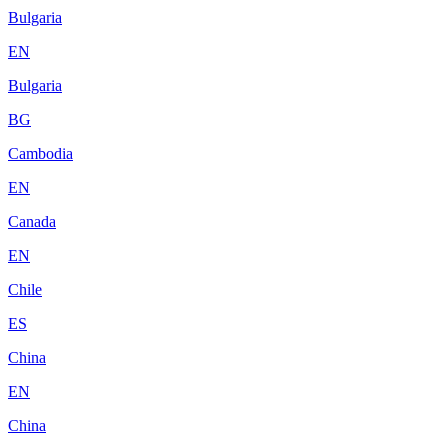
Bulgaria
EN
Bulgaria
BG
Cambodia
EN
Canada
EN
Chile
ES
China
EN
China