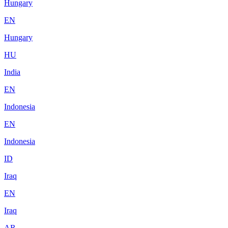
Hungary
EN
Hungary
HU
India
EN
Indonesia
EN
Indonesia
ID
Iraq
EN
Iraq
AR