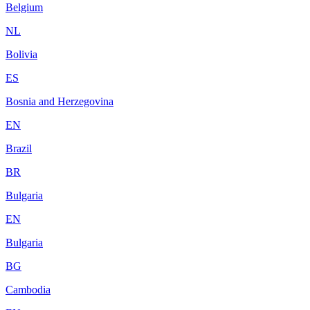
Belgium
NL
Bolivia
ES
Bosnia and Herzegovina
EN
Brazil
BR
Bulgaria
EN
Bulgaria
BG
Cambodia