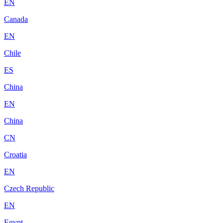
EN
Canada
EN
Chile
ES
China
EN
China
CN
Croatia
EN
Czech Republic
EN
Egypt