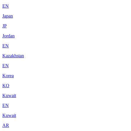
EN
Japan
JP
Jordan
EN
Kazakhstan
EN
Korea
KO
Kuwait
EN
Kuwait
AR