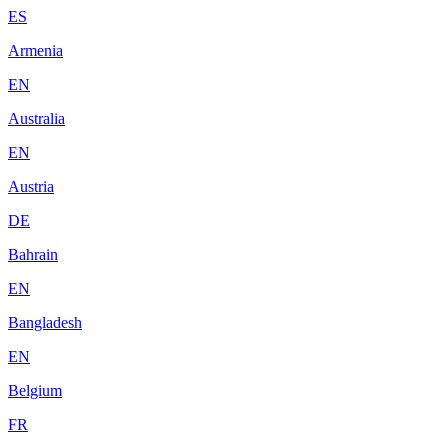
ES
Armenia
EN
Australia
EN
Austria
DE
Bahrain
EN
Bangladesh
EN
Belgium
FR