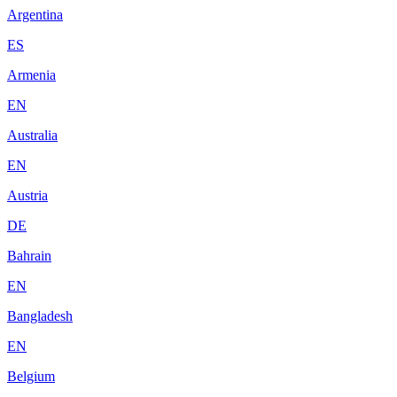
Argentina
ES
Armenia
EN
Australia
EN
Austria
DE
Bahrain
EN
Bangladesh
EN
Belgium