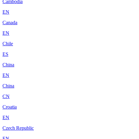
Cambodia
EN
Canada
EN
Chile
ES
China
EN
China
CN
Croatia
EN
Czech Republic
EN