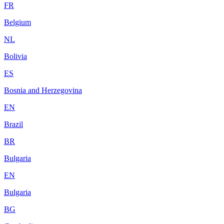
FR
Belgium
NL
Bolivia
ES
Bosnia and Herzegovina
EN
Brazil
BR
Bulgaria
EN
Bulgaria
BG