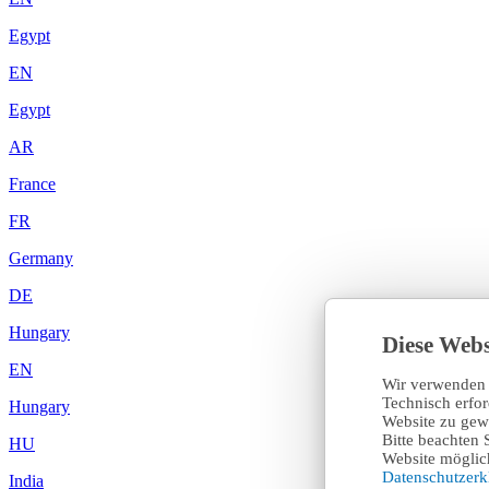
Egypt
EN
Egypt
AR
France
FR
Germany
DE
Hungary
Diese Webs
EN
Wir verwenden 
Technisch erfo
Hungary
Website zu gewä
Bitte beachten 
HU
Website möglich
Datenschutzer
India