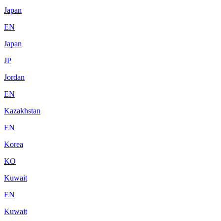
Japan
EN
Japan
JP
Jordan
EN
Kazakhstan
EN
Korea
KO
Kuwait
EN
Kuwait