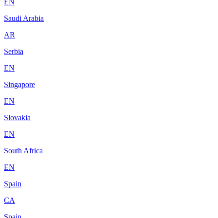
EN
Saudi Arabia
AR
Serbia
EN
Singapore
EN
Slovakia
EN
South Africa
EN
Spain
CA
Spain