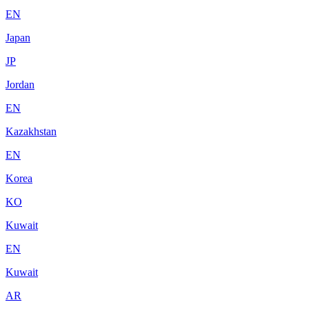
EN
Japan
JP
Jordan
EN
Kazakhstan
EN
Korea
KO
Kuwait
EN
Kuwait
AR