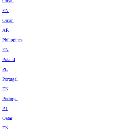
Oman
EN
Oman
AR
Philippines
EN
Poland
PL
Portugal
EN
Portugal
PT
Qatar
EN