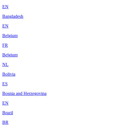
EN
Bangladesh
EN
Belgium
FR
Belgium
NL
Bolivia
ES
Bosnia and Herzegovina
EN
Brazil
BR