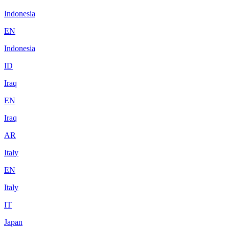
Indonesia
EN
Indonesia
ID
Iraq
EN
Iraq
AR
Italy
EN
Italy
IT
Japan