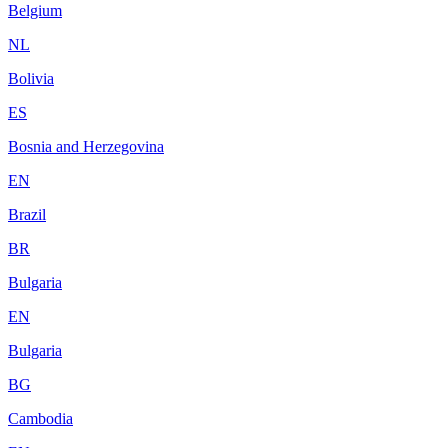
Belgium
NL
Bolivia
ES
Bosnia and Herzegovina
EN
Brazil
BR
Bulgaria
EN
Bulgaria
BG
Cambodia