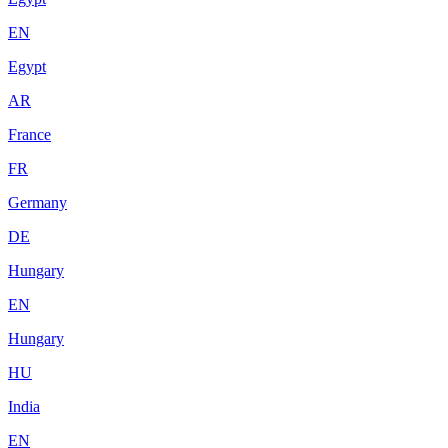
EN
Egypt
AR
France
FR
Germany
DE
Hungary
EN
Hungary
HU
India
EN