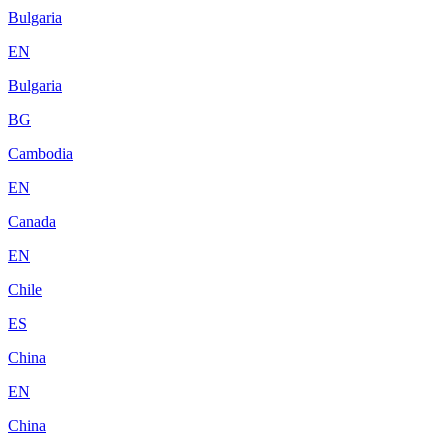
Bulgaria
EN
Bulgaria
BG
Cambodia
EN
Canada
EN
Chile
ES
China
EN
China