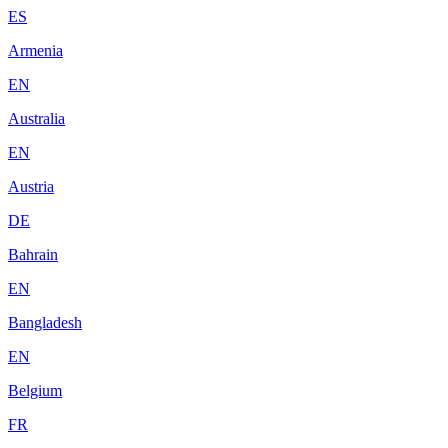
ES
Armenia
EN
Australia
EN
Austria
DE
Bahrain
EN
Bangladesh
EN
Belgium
FR