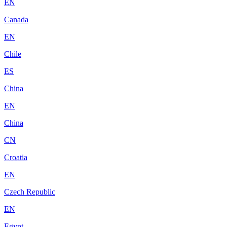
EN
Canada
EN
Chile
ES
China
EN
China
CN
Croatia
EN
Czech Republic
EN
Egypt