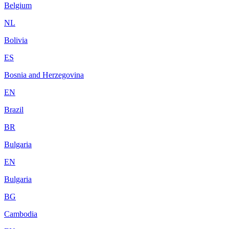
Belgium
NL
Bolivia
ES
Bosnia and Herzegovina
EN
Brazil
BR
Bulgaria
EN
Bulgaria
BG
Cambodia