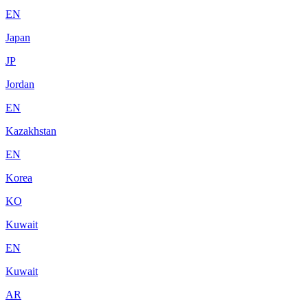
EN
Japan
JP
Jordan
EN
Kazakhstan
EN
Korea
KO
Kuwait
EN
Kuwait
AR