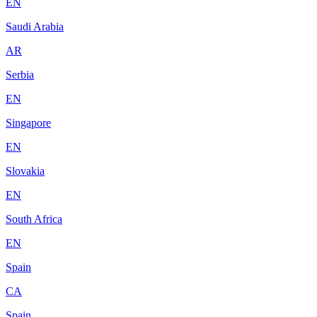
EN
Saudi Arabia
AR
Serbia
EN
Singapore
EN
Slovakia
EN
South Africa
EN
Spain
CA
Spain