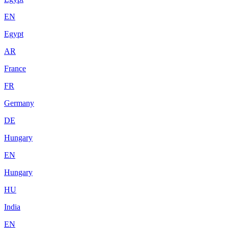
EN
Egypt
AR
France
FR
Germany
DE
Hungary
EN
Hungary
HU
India
EN