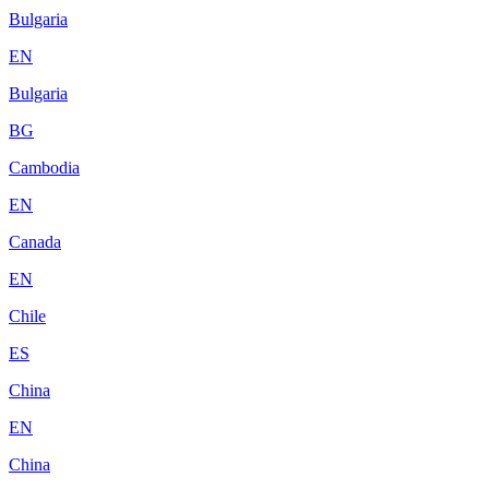
Bulgaria
EN
Bulgaria
BG
Cambodia
EN
Canada
EN
Chile
ES
China
EN
China