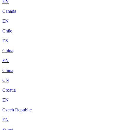
EN
Canada
EN
Chile
ES
China
EN
China
CN
Croatia
EN
Czech Republic
EN
Egypt