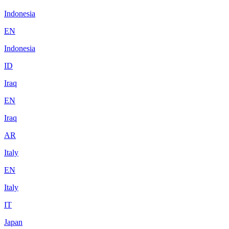
Indonesia
EN
Indonesia
ID
Iraq
EN
Iraq
AR
Italy
EN
Italy
IT
Japan