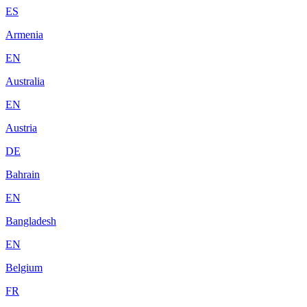
ES
Armenia
EN
Australia
EN
Austria
DE
Bahrain
EN
Bangladesh
EN
Belgium
FR