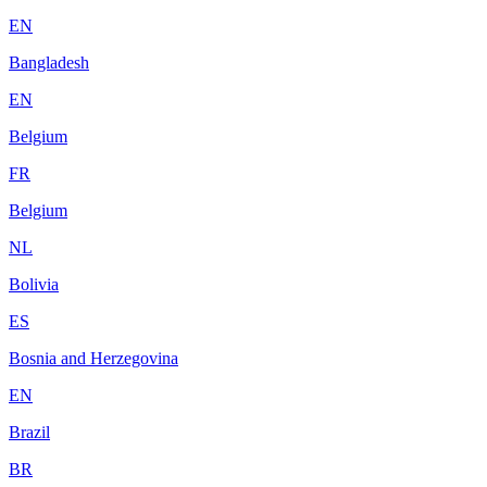
EN
Bangladesh
EN
Belgium
FR
Belgium
NL
Bolivia
ES
Bosnia and Herzegovina
EN
Brazil
BR