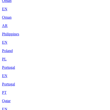
Oman
EN
Oman
AR
Philippines
EN
Poland
PL
Portugal
EN
Portugal
PT
Qatar
EN