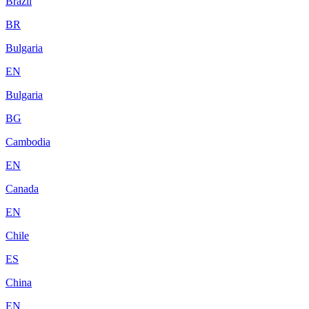
Brazil
BR
Bulgaria
EN
Bulgaria
BG
Cambodia
EN
Canada
EN
Chile
ES
China
EN