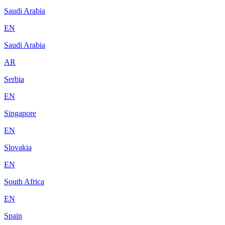
Saudi Arabia
EN
Saudi Arabia
AR
Serbia
EN
Singapore
EN
Slovakia
EN
South Africa
EN
Spain