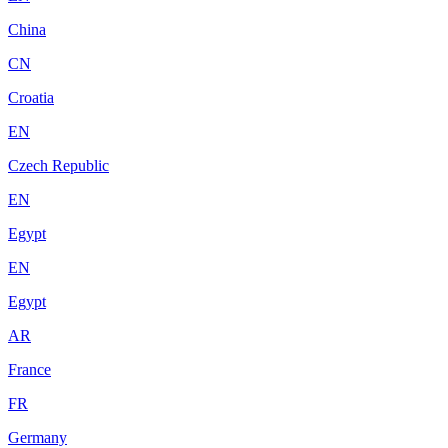
China
CN
Croatia
EN
Czech Republic
EN
Egypt
EN
Egypt
AR
France
FR
Germany