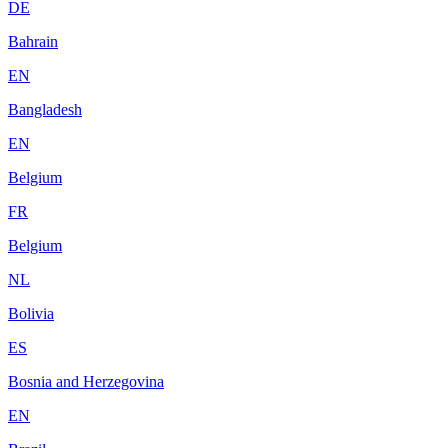
DE
Bahrain
EN
Bangladesh
EN
Belgium
FR
Belgium
NL
Bolivia
ES
Bosnia and Herzegovina
EN