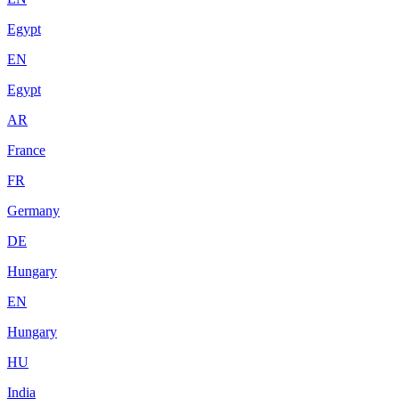
Egypt
EN
Egypt
AR
France
FR
Germany
DE
Hungary
EN
Hungary
HU
India