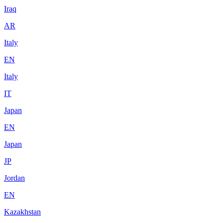
Iraq
AR
Italy
EN
Italy
IT
Japan
EN
Japan
JP
Jordan
EN
Kazakhstan