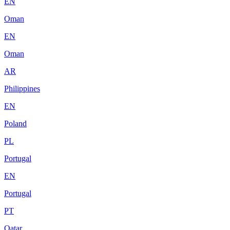
EN
Oman
EN
Oman
AR
Philippines
EN
Poland
PL
Portugal
EN
Portugal
PT
Qatar