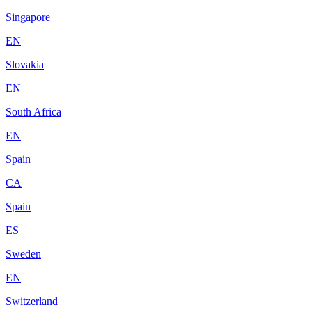
Singapore
EN
Slovakia
EN
South Africa
EN
Spain
CA
Spain
ES
Sweden
EN
Switzerland