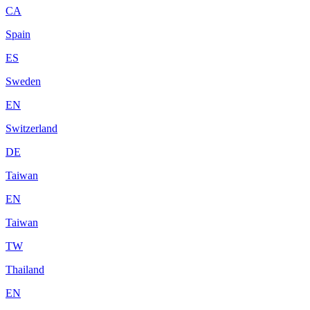
CA
Spain
ES
Sweden
EN
Switzerland
DE
Taiwan
EN
Taiwan
TW
Thailand
EN