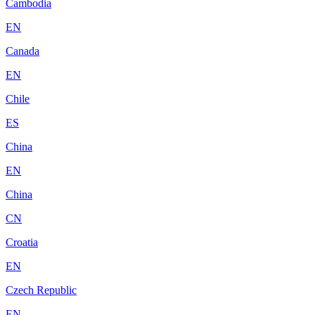
Cambodia
EN
Canada
EN
Chile
ES
China
EN
China
CN
Croatia
EN
Czech Republic
EN