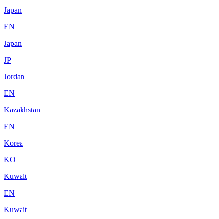
Japan
EN
Japan
JP
Jordan
EN
Kazakhstan
EN
Korea
KO
Kuwait
EN
Kuwait