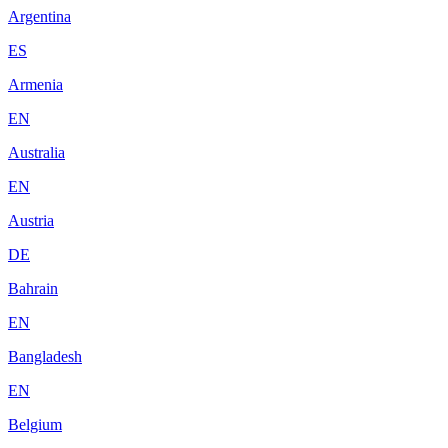
Argentina
ES
Armenia
EN
Australia
EN
Austria
DE
Bahrain
EN
Bangladesh
EN
Belgium