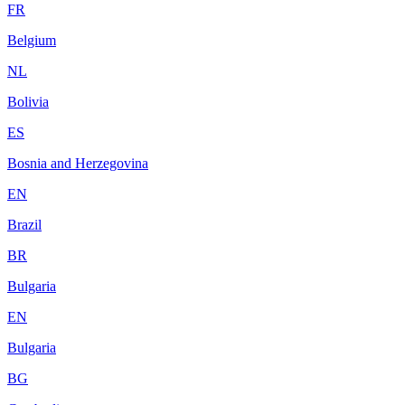
FR
Belgium
NL
Bolivia
ES
Bosnia and Herzegovina
EN
Brazil
BR
Bulgaria
EN
Bulgaria
BG