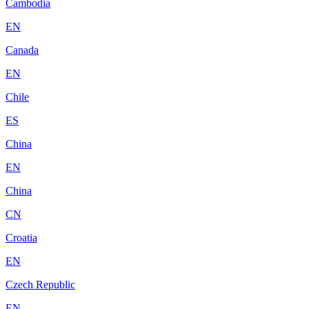
Cambodia
EN
Canada
EN
Chile
ES
China
EN
China
CN
Croatia
EN
Czech Republic
EN