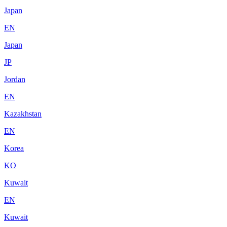
Japan
EN
Japan
JP
Jordan
EN
Kazakhstan
EN
Korea
KO
Kuwait
EN
Kuwait