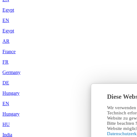
Egypt
EN
Egypt
AR
France
FR
Germany
DE
Hungary
Diese Webs
EN
Wir verwenden 
Technisch erfo
Hungary
Website zu gewä
Bitte beachten 
HU
Website möglich
Datenschutzer
India