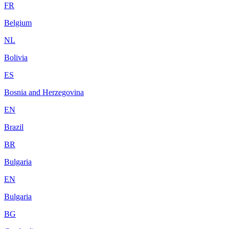
FR
Belgium
NL
Bolivia
ES
Bosnia and Herzegovina
EN
Brazil
BR
Bulgaria
EN
Bulgaria
BG