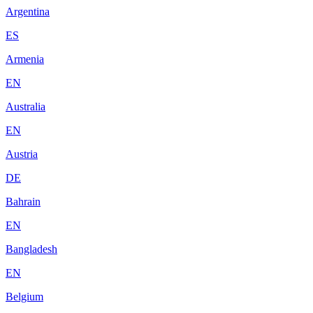
Argentina
ES
Armenia
EN
Australia
EN
Austria
DE
Bahrain
EN
Bangladesh
EN
Belgium