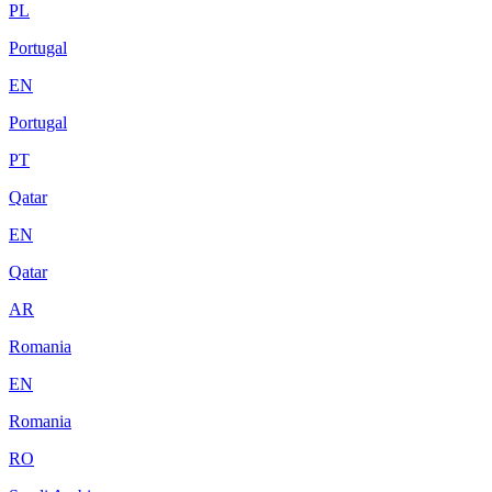
PL
Portugal
EN
Portugal
PT
Qatar
EN
Qatar
AR
Romania
EN
Romania
RO