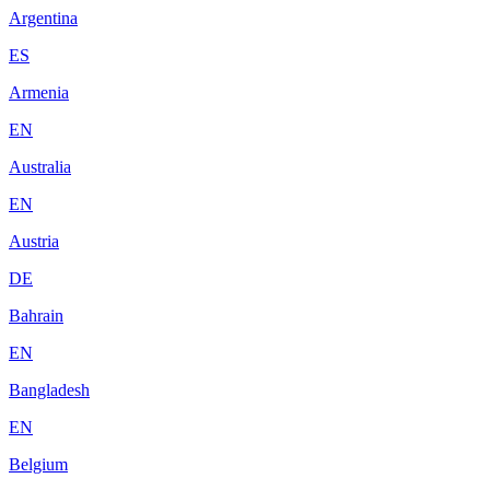
Argentina
ES
Armenia
EN
Australia
EN
Austria
DE
Bahrain
EN
Bangladesh
EN
Belgium