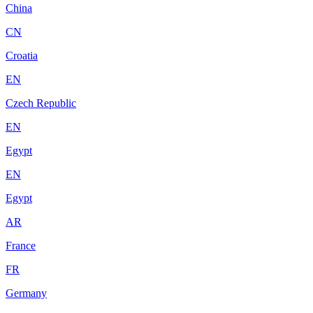
China
CN
Croatia
EN
Czech Republic
EN
Egypt
EN
Egypt
AR
France
FR
Germany