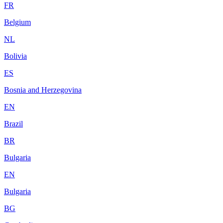
FR
Belgium
NL
Bolivia
ES
Bosnia and Herzegovina
EN
Brazil
BR
Bulgaria
EN
Bulgaria
BG