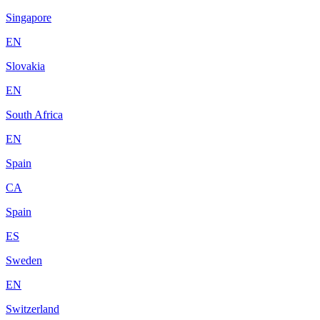
Singapore
EN
Slovakia
EN
South Africa
EN
Spain
CA
Spain
ES
Sweden
EN
Switzerland