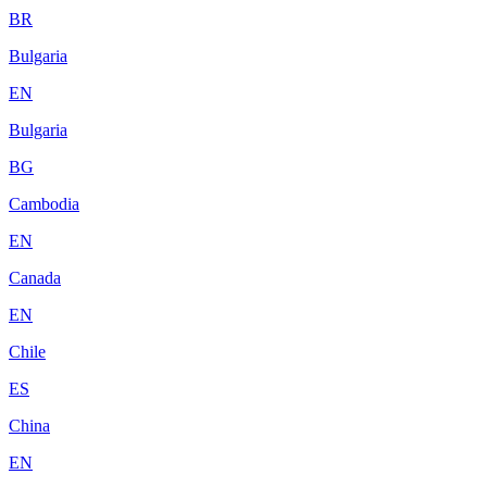
BR
Bulgaria
EN
Bulgaria
BG
Cambodia
EN
Canada
EN
Chile
ES
China
EN