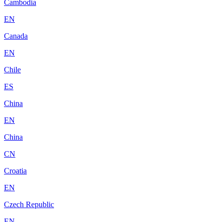
Cambodia
EN
Canada
EN
Chile
ES
China
EN
China
CN
Croatia
EN
Czech Republic
EN