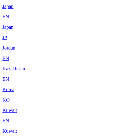
Japan
EN
Japan
JP
Jordan
EN
Kazakhstan
EN
Korea
KO
Kuwait
EN
Kuwait