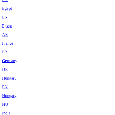
Egypt
EN
Egypt
AR
France
FR
Germany
DE
Hungary
EN
Hungary
HU
India