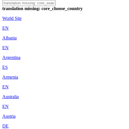
translation missing: core_choose_country
World Site
EN
Albania
EN
Argentina
ES
Armenia
EN
Australia
EN
Austria
DE