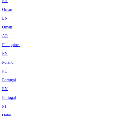
EN
Oman
EN
Oman
AR
Philippines
EN
Poland
PL
Portugal
EN
Portugal
PT
Qatar