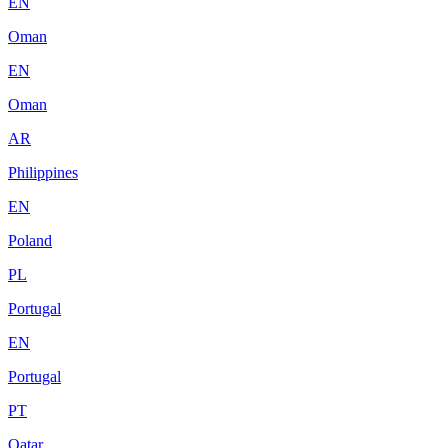
EN
Oman
EN
Oman
AR
Philippines
EN
Poland
PL
Portugal
EN
Portugal
PT
Qatar