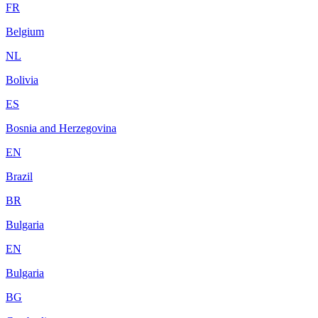
FR
Belgium
NL
Bolivia
ES
Bosnia and Herzegovina
EN
Brazil
BR
Bulgaria
EN
Bulgaria
BG