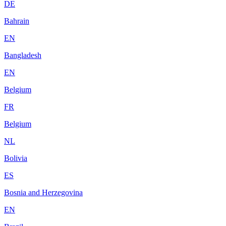
DE
Bahrain
EN
Bangladesh
EN
Belgium
FR
Belgium
NL
Bolivia
ES
Bosnia and Herzegovina
EN