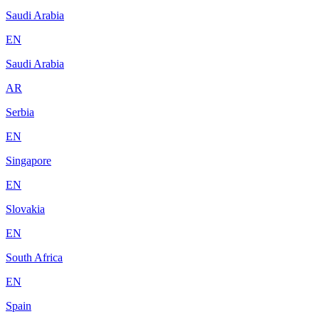
Saudi Arabia
EN
Saudi Arabia
AR
Serbia
EN
Singapore
EN
Slovakia
EN
South Africa
EN
Spain