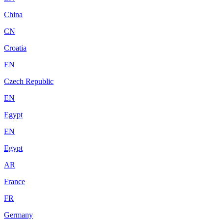
China
CN
Croatia
EN
Czech Republic
EN
Egypt
EN
Egypt
AR
France
FR
Germany