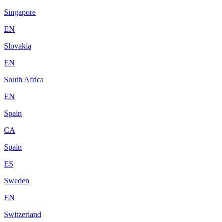
Singapore
EN
Slovakia
EN
South Africa
EN
Spain
CA
Spain
ES
Sweden
EN
Switzerland