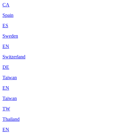
CA
Spain
ES
Sweden
EN
Switzerland
DE
Taiwan
EN
Taiwan
TW
Thailand
EN