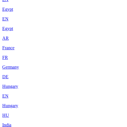
Egypt
EN
Egypt
AR
France
FR
Germany
DE
Hungary
EN
Hungary
HU
India