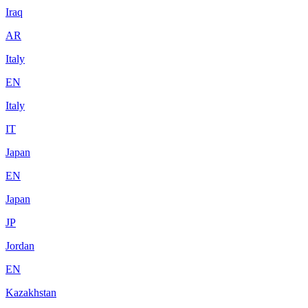
Iraq
AR
Italy
EN
Italy
IT
Japan
EN
Japan
JP
Jordan
EN
Kazakhstan