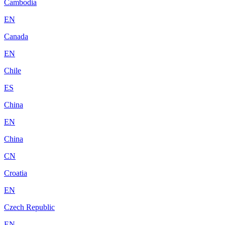
Cambodia
EN
Canada
EN
Chile
ES
China
EN
China
CN
Croatia
EN
Czech Republic
EN