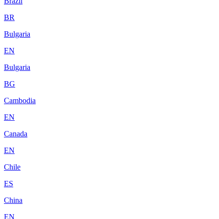
Brazil
BR
Bulgaria
EN
Bulgaria
BG
Cambodia
EN
Canada
EN
Chile
ES
China
EN