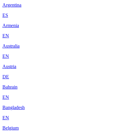
Argentina
ES
Armenia
EN
Australia
EN
Austria
DE
Bahrain
EN
Bangladesh
EN
Belgium