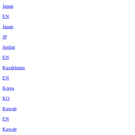
Japan
EN
Japan
JP
Jordan
EN
Kazakhstan
EN
Korea
KO
Kuwait
EN
Kuwait