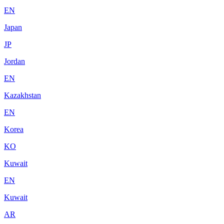
EN
Japan
JP
Jordan
EN
Kazakhstan
EN
Korea
KO
Kuwait
EN
Kuwait
AR