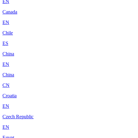
EN
Canada
EN
Chile
ES
China
EN
China
CN
Croatia
EN
Czech Republic
EN
Egypt