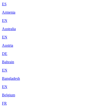
ES
Armenia
EN
Australia
EN
Austria
DE
Bahrain
EN
Bangladesh
EN
Belgium
FR