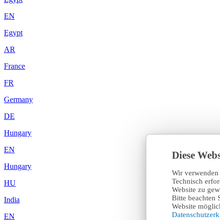
EN
Egypt
AR
France
FR
Germany
DE
Hungary
EN
Diese Webs
Hungary
Wir verwenden 
Technisch erfo
HU
Website zu gewä
Bitte beachten 
India
Website möglich
Datenschutzer
EN