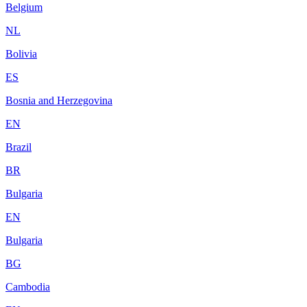
Belgium
NL
Bolivia
ES
Bosnia and Herzegovina
EN
Brazil
BR
Bulgaria
EN
Bulgaria
BG
Cambodia