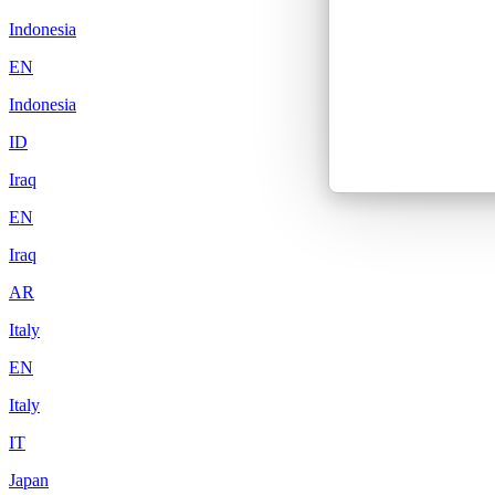
Indonesia
EN
Indonesia
ID
Iraq
EN
Iraq
AR
Italy
EN
Italy
IT
Japan