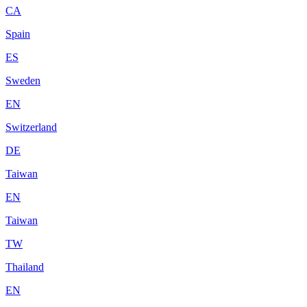
CA
Spain
ES
Sweden
EN
Switzerland
DE
Taiwan
EN
Taiwan
TW
Thailand
EN