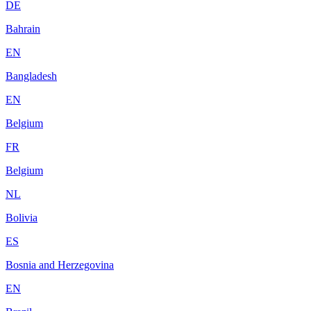
DE
Bahrain
EN
Bangladesh
EN
Belgium
FR
Belgium
NL
Bolivia
ES
Bosnia and Herzegovina
EN