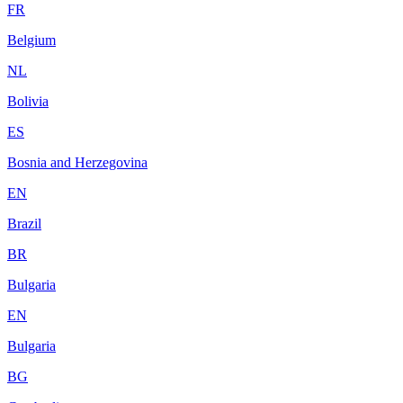
FR
Belgium
NL
Bolivia
ES
Bosnia and Herzegovina
EN
Brazil
BR
Bulgaria
EN
Bulgaria
BG