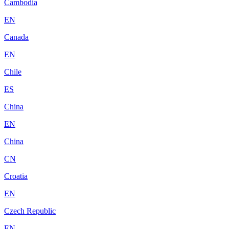
Cambodia
EN
Canada
EN
Chile
ES
China
EN
China
CN
Croatia
EN
Czech Republic
EN