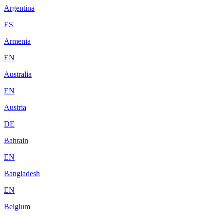
Argentina
ES
Armenia
EN
Australia
EN
Austria
DE
Bahrain
EN
Bangladesh
EN
Belgium