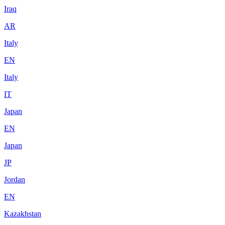
Iraq
AR
Italy
EN
Italy
IT
Japan
EN
Japan
JP
Jordan
EN
Kazakhstan