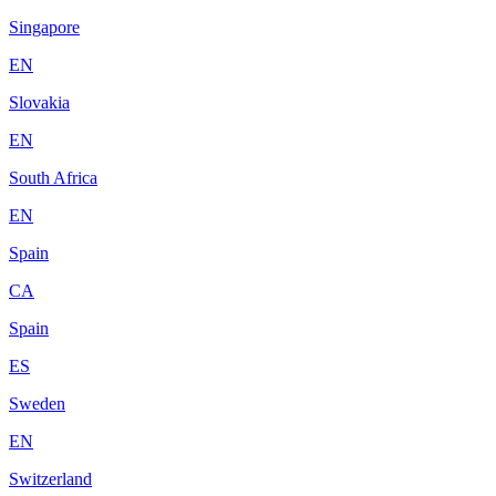
Singapore
EN
Slovakia
EN
South Africa
EN
Spain
CA
Spain
ES
Sweden
EN
Switzerland