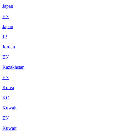
Japan
EN
Japan
JP
Jordan
EN
Kazakhstan
EN
Korea
KO
Kuwait
EN
Kuwait