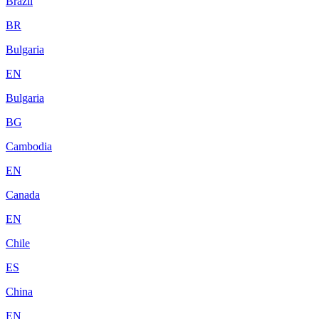
Brazil
BR
Bulgaria
EN
Bulgaria
BG
Cambodia
EN
Canada
EN
Chile
ES
China
EN