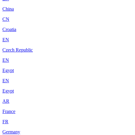
China
CN
Croatia
EN
Czech Republic
EN
Egypt
EN
Egypt
AR
France
FR
Germany