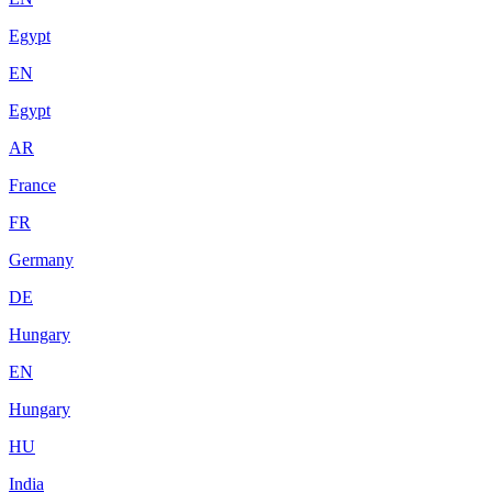
Egypt
EN
Egypt
AR
France
FR
Germany
DE
Hungary
EN
Hungary
HU
India