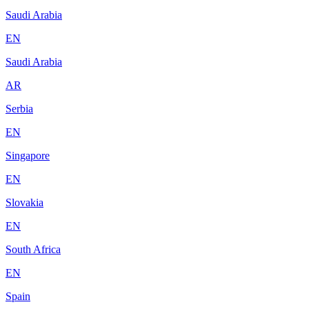
Saudi Arabia
EN
Saudi Arabia
AR
Serbia
EN
Singapore
EN
Slovakia
EN
South Africa
EN
Spain