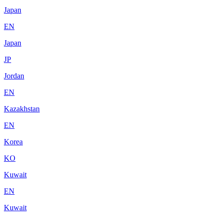
Japan
EN
Japan
JP
Jordan
EN
Kazakhstan
EN
Korea
KO
Kuwait
EN
Kuwait