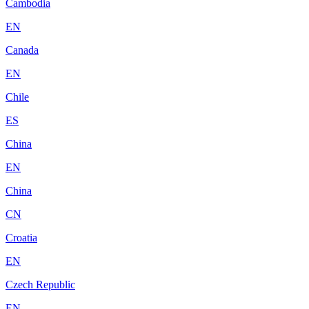
Cambodia
EN
Canada
EN
Chile
ES
China
EN
China
CN
Croatia
EN
Czech Republic
EN