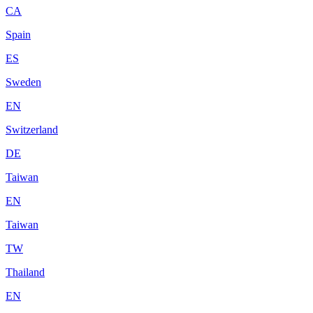
CA
Spain
ES
Sweden
EN
Switzerland
DE
Taiwan
EN
Taiwan
TW
Thailand
EN