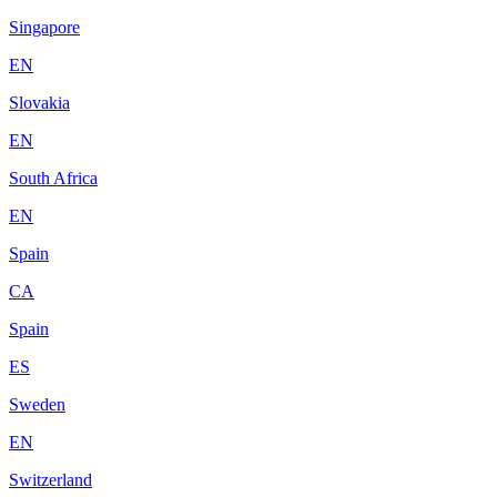
Singapore
EN
Slovakia
EN
South Africa
EN
Spain
CA
Spain
ES
Sweden
EN
Switzerland