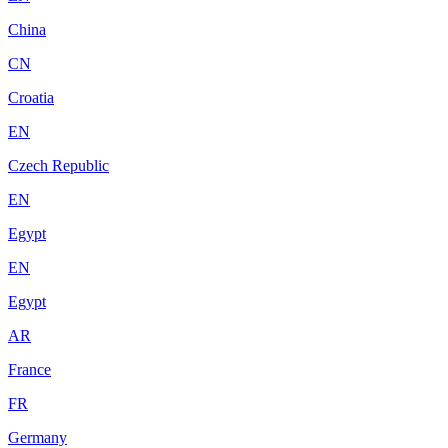
China
CN
Croatia
EN
Czech Republic
EN
Egypt
EN
Egypt
AR
France
FR
Germany