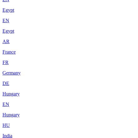
Egypt
EN
Egypt
AR
France
FR
Germany
DE
Hungary
EN
Hungary
HU
India