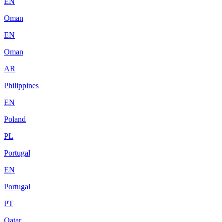
EN
Oman
EN
Oman
AR
Philippines
EN
Poland
PL
Portugal
EN
Portugal
PT
Qatar