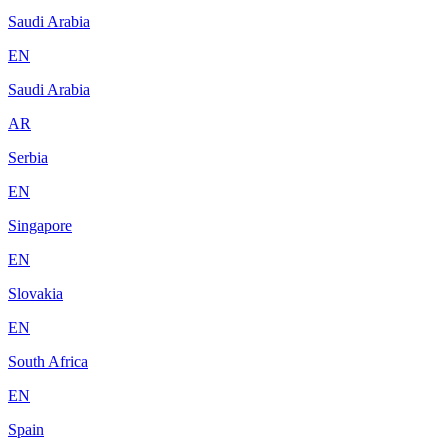
Saudi Arabia
EN
Saudi Arabia
AR
Serbia
EN
Singapore
EN
Slovakia
EN
South Africa
EN
Spain