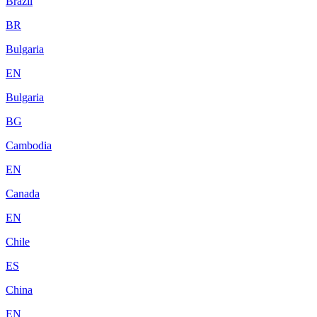
Brazil
BR
Bulgaria
EN
Bulgaria
BG
Cambodia
EN
Canada
EN
Chile
ES
China
EN