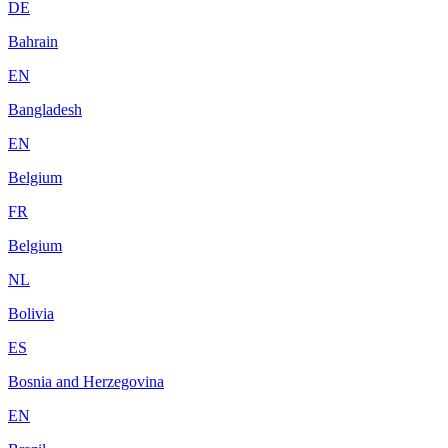
DE
Bahrain
EN
Bangladesh
EN
Belgium
FR
Belgium
NL
Bolivia
ES
Bosnia and Herzegovina
EN