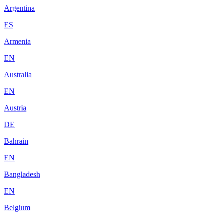
Argentina
ES
Armenia
EN
Australia
EN
Austria
DE
Bahrain
EN
Bangladesh
EN
Belgium