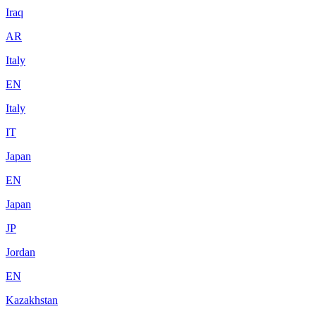
Iraq
AR
Italy
EN
Italy
IT
Japan
EN
Japan
JP
Jordan
EN
Kazakhstan