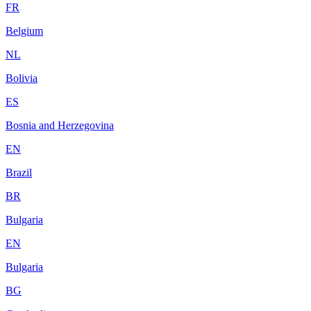
FR
Belgium
NL
Bolivia
ES
Bosnia and Herzegovina
EN
Brazil
BR
Bulgaria
EN
Bulgaria
BG