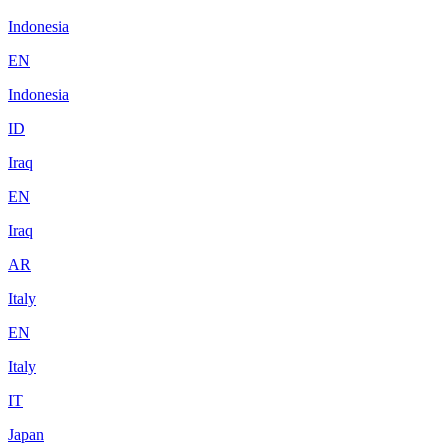
Indonesia
EN
Indonesia
ID
Iraq
EN
Iraq
AR
Italy
EN
Italy
IT
Japan