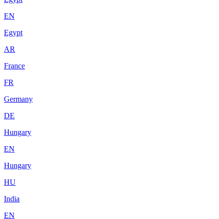
EN
Egypt
AR
France
FR
Germany
DE
Hungary
EN
Hungary
HU
India
EN