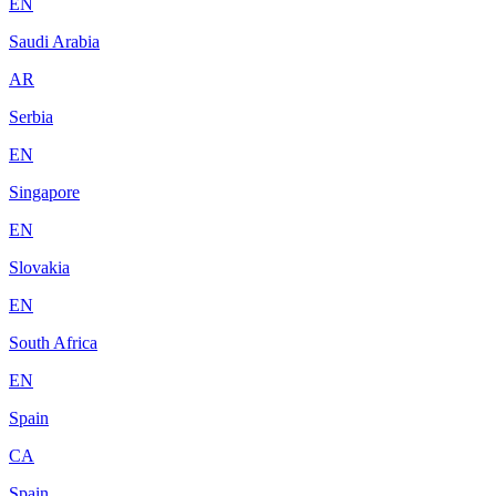
EN
Saudi Arabia
AR
Serbia
EN
Singapore
EN
Slovakia
EN
South Africa
EN
Spain
CA
Spain