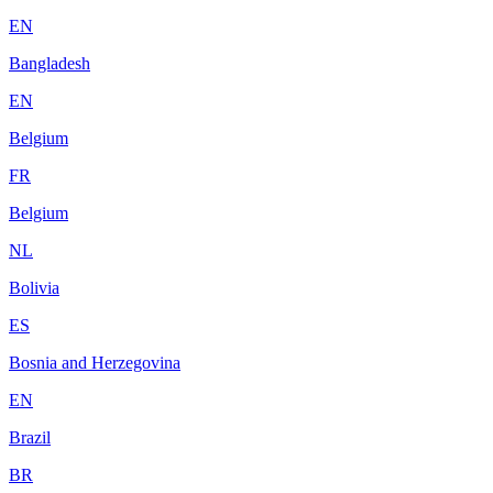
EN
Bangladesh
EN
Belgium
FR
Belgium
NL
Bolivia
ES
Bosnia and Herzegovina
EN
Brazil
BR