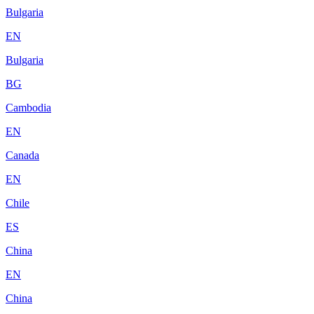
Bulgaria
EN
Bulgaria
BG
Cambodia
EN
Canada
EN
Chile
ES
China
EN
China