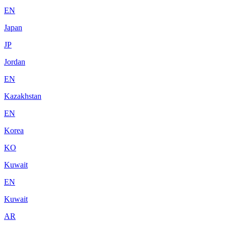
EN
Japan
JP
Jordan
EN
Kazakhstan
EN
Korea
KO
Kuwait
EN
Kuwait
AR