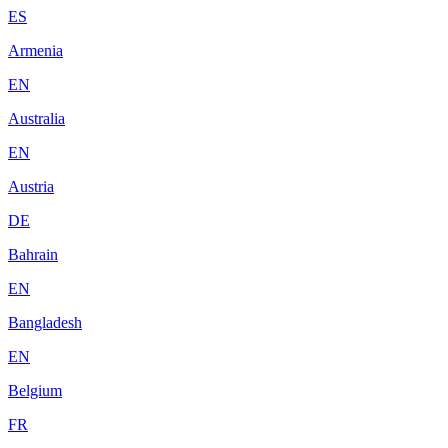
ES
Armenia
EN
Australia
EN
Austria
DE
Bahrain
EN
Bangladesh
EN
Belgium
FR