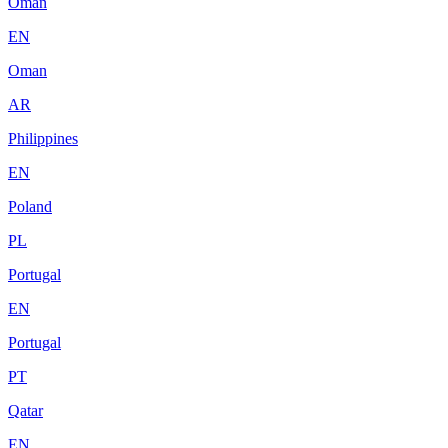
Oman
EN
Oman
AR
Philippines
EN
Poland
PL
Portugal
EN
Portugal
PT
Qatar
EN