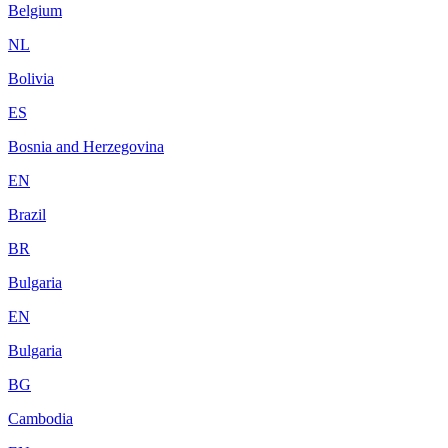
Belgium
NL
Bolivia
ES
Bosnia and Herzegovina
EN
Brazil
BR
Bulgaria
EN
Bulgaria
BG
Cambodia