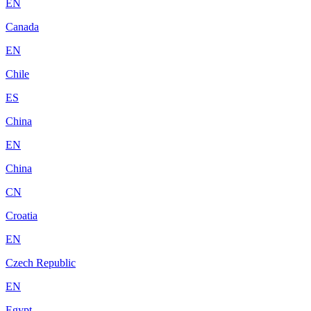
EN
Canada
EN
Chile
ES
China
EN
China
CN
Croatia
EN
Czech Republic
EN
Egypt