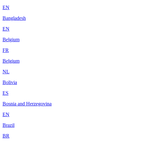
EN
Bangladesh
EN
Belgium
FR
Belgium
NL
Bolivia
ES
Bosnia and Herzegovina
EN
Brazil
BR