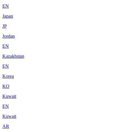
EN
Japan
JP
Jordan
EN
Kazakhstan
EN
Korea
KO
Kuwait
EN
Kuwait
AR