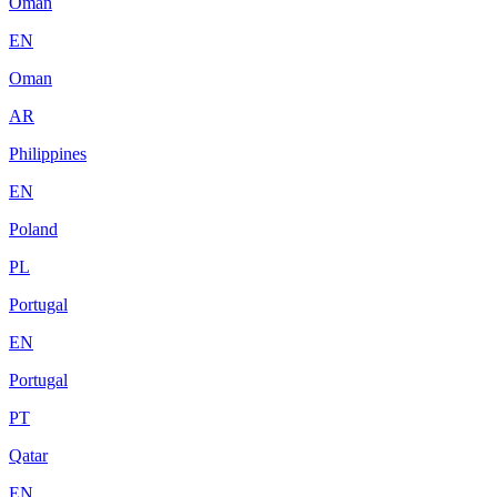
Oman
EN
Oman
AR
Philippines
EN
Poland
PL
Portugal
EN
Portugal
PT
Qatar
EN