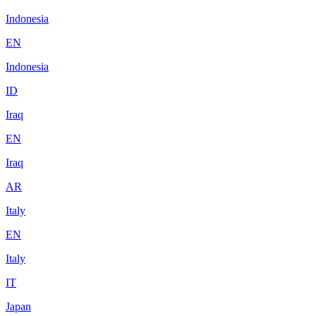
Indonesia
EN
Indonesia
ID
Iraq
EN
Iraq
AR
Italy
EN
Italy
IT
Japan