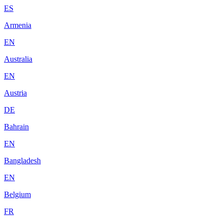
ES
Armenia
EN
Australia
EN
Austria
DE
Bahrain
EN
Bangladesh
EN
Belgium
FR