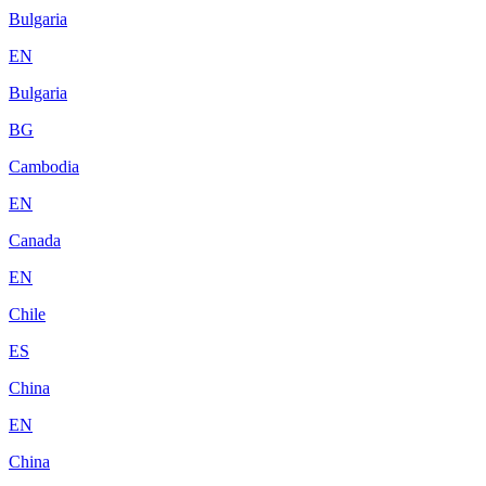
Bulgaria
EN
Bulgaria
BG
Cambodia
EN
Canada
EN
Chile
ES
China
EN
China