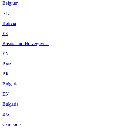
Belgium
NL
Bolivia
ES
Bosnia and Herzegovina
EN
Brazil
BR
Bulgaria
EN
Bulgaria
BG
Cambodia