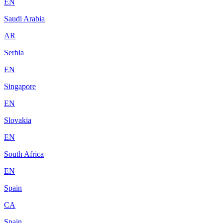
EN
Saudi Arabia
AR
Serbia
EN
Singapore
EN
Slovakia
EN
South Africa
EN
Spain
CA
Spain