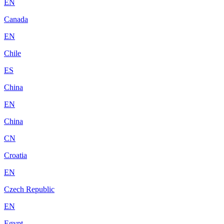
EN
Canada
EN
Chile
ES
China
EN
China
CN
Croatia
EN
Czech Republic
EN
Egypt