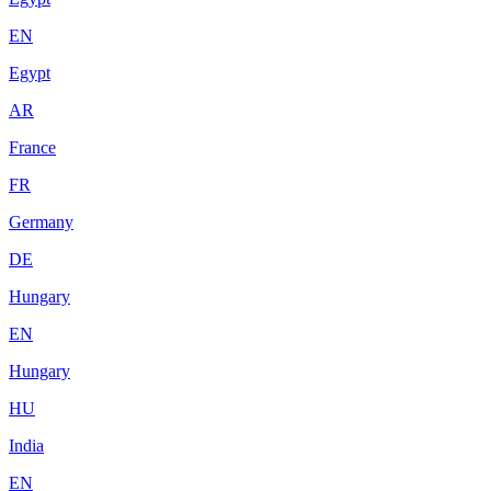
EN
Egypt
AR
France
FR
Germany
DE
Hungary
EN
Hungary
HU
India
EN