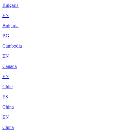
Bulgaria
EN
Bulgaria
BG
Cambodia
EN
Canada
EN
Chile
ES
China
EN
China