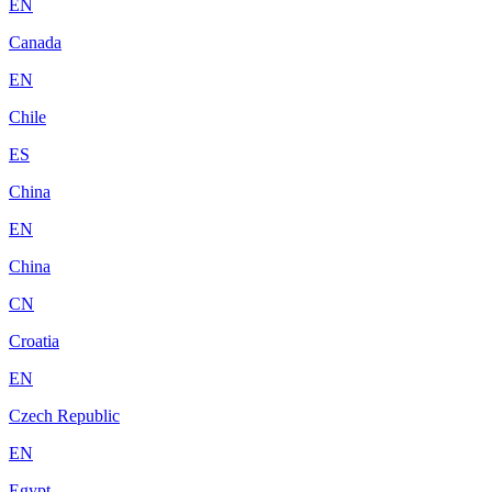
EN
Canada
EN
Chile
ES
China
EN
China
CN
Croatia
EN
Czech Republic
EN
Egypt