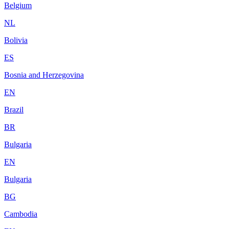
Belgium
NL
Bolivia
ES
Bosnia and Herzegovina
EN
Brazil
BR
Bulgaria
EN
Bulgaria
BG
Cambodia