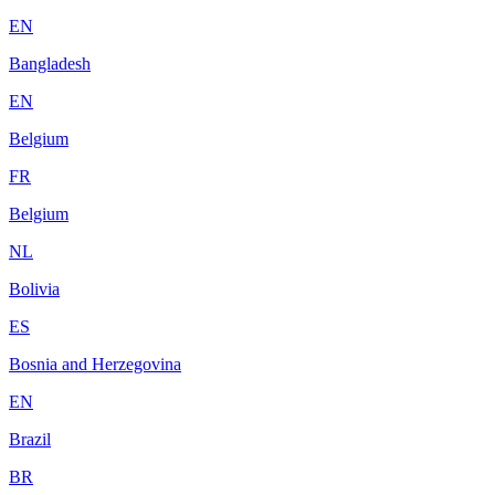
EN
Bangladesh
EN
Belgium
FR
Belgium
NL
Bolivia
ES
Bosnia and Herzegovina
EN
Brazil
BR