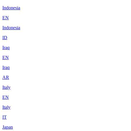
Indonesia
EN
Indonesia
ID
Iraq
EN
Iraq
AR
Italy
EN
Italy
IT
Japan