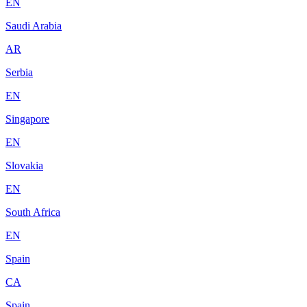
EN
Saudi Arabia
AR
Serbia
EN
Singapore
EN
Slovakia
EN
South Africa
EN
Spain
CA
Spain