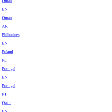
Oman
EN
Oman
AR
Philippines
EN
Poland
PL
Portugal
EN
Portugal
PT
Qatar
EN