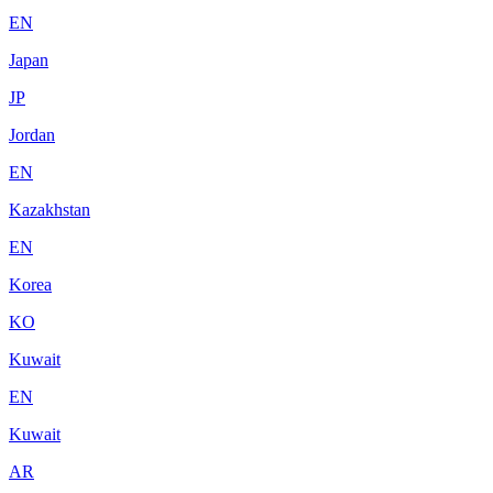
EN
Japan
JP
Jordan
EN
Kazakhstan
EN
Korea
KO
Kuwait
EN
Kuwait
AR