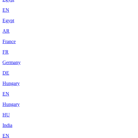
EN
Egypt
AR
France
FR
Germany
DE
Hungary
EN
Hungary
HU
India
EN