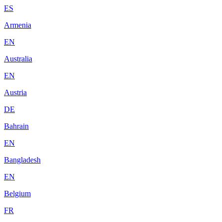
ES
Armenia
EN
Australia
EN
Austria
DE
Bahrain
EN
Bangladesh
EN
Belgium
FR