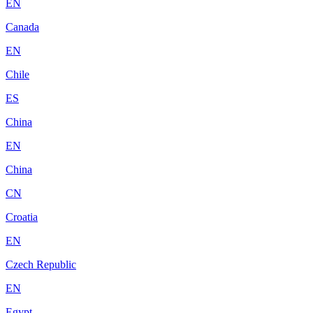
EN
Canada
EN
Chile
ES
China
EN
China
CN
Croatia
EN
Czech Republic
EN
Egypt