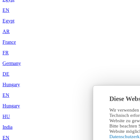
EN
Egypt
AR
France
FR
Germany
DE
Hungary
EN
Diese Webs
Hungary
Wir verwenden 
Technisch erfo
HU
Website zu gewä
Bitte beachten 
India
Website möglich
Datenschutzer
EN