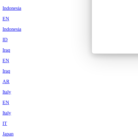
Indonesia
EN
Indonesia
ID
Iraq
EN
Iraq
AR
Italy
EN
Italy
IT
Japan