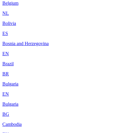
Belgium
NL
Bolivia
ES
Bosnia and Herzegovina
EN
Brazil
BR
Bulgaria
EN
Bulgaria
BG
Cambodia