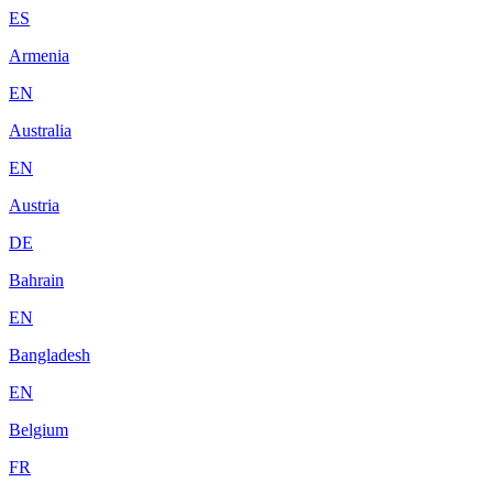
ES
Armenia
EN
Australia
EN
Austria
DE
Bahrain
EN
Bangladesh
EN
Belgium
FR