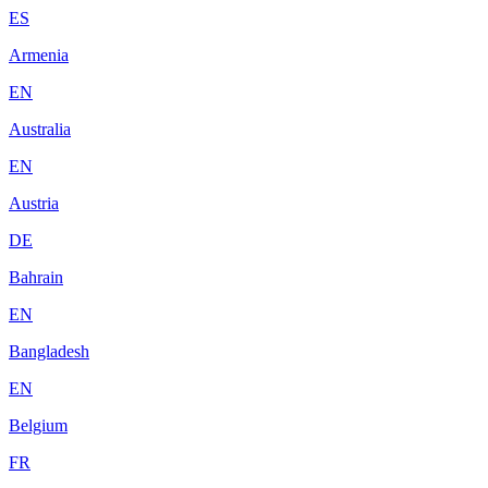
ES
Armenia
EN
Australia
EN
Austria
DE
Bahrain
EN
Bangladesh
EN
Belgium
FR