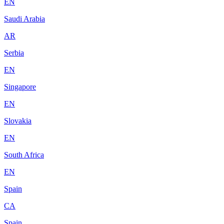
EN
Saudi Arabia
AR
Serbia
EN
Singapore
EN
Slovakia
EN
South Africa
EN
Spain
CA
Spain