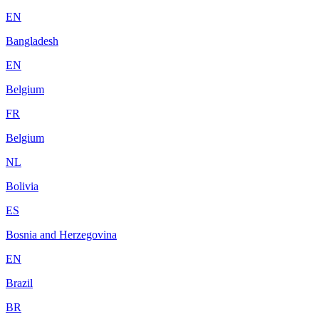
EN
Bangladesh
EN
Belgium
FR
Belgium
NL
Bolivia
ES
Bosnia and Herzegovina
EN
Brazil
BR