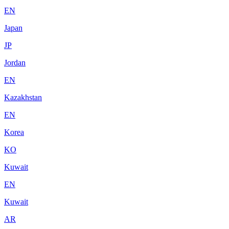
EN
Japan
JP
Jordan
EN
Kazakhstan
EN
Korea
KO
Kuwait
EN
Kuwait
AR