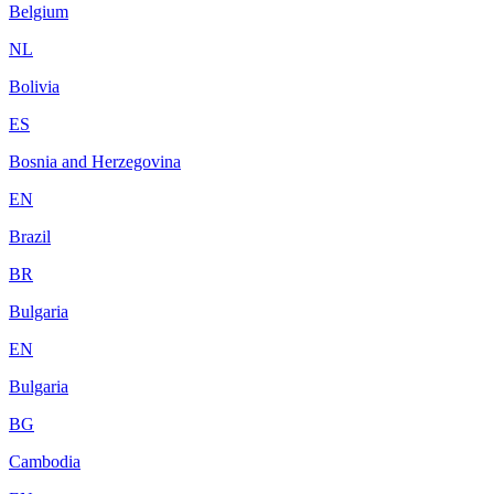
Belgium
NL
Bolivia
ES
Bosnia and Herzegovina
EN
Brazil
BR
Bulgaria
EN
Bulgaria
BG
Cambodia