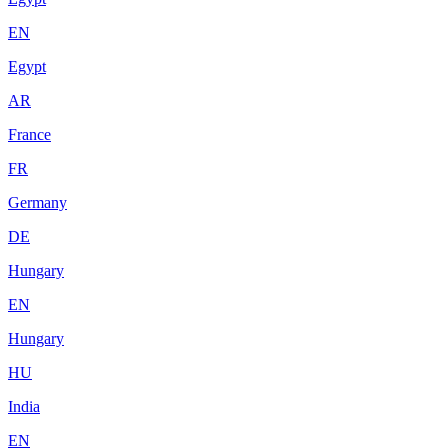
EN
Egypt
AR
France
FR
Germany
DE
Hungary
EN
Hungary
HU
India
EN