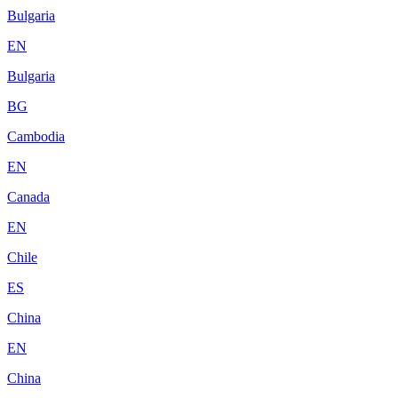
Bulgaria
EN
Bulgaria
BG
Cambodia
EN
Canada
EN
Chile
ES
China
EN
China