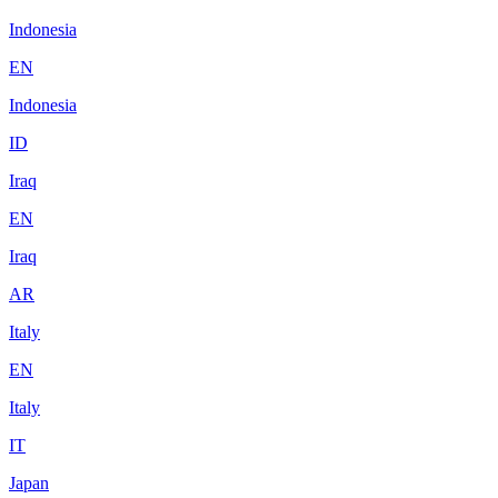
Indonesia
EN
Indonesia
ID
Iraq
EN
Iraq
AR
Italy
EN
Italy
IT
Japan