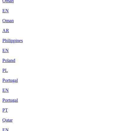
Oman
EN
Oman
AR
Philippines
EN
Poland
PL
Portugal
EN
Portugal
PT
Qatar
EN