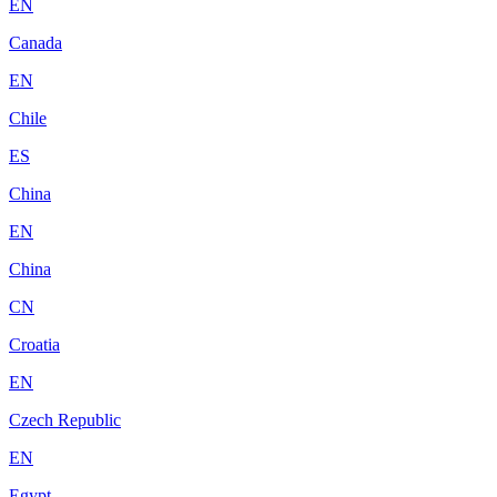
EN
Canada
EN
Chile
ES
China
EN
China
CN
Croatia
EN
Czech Republic
EN
Egypt