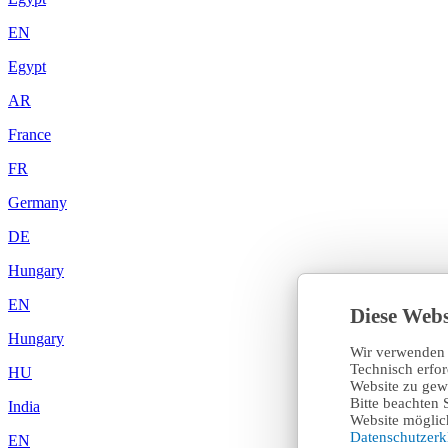
EN
Egypt
AR
France
FR
Germany
DE
Hungary
EN
Diese Webs
Hungary
Wir verwenden 
Technisch erfo
HU
Website zu gewä
Bitte beachten 
India
Website möglich
Datenschutzer
EN