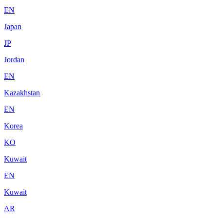
EN
Japan
JP
Jordan
EN
Kazakhstan
EN
Korea
KO
Kuwait
EN
Kuwait
AR