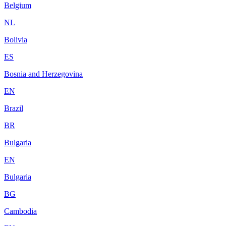
Belgium
NL
Bolivia
ES
Bosnia and Herzegovina
EN
Brazil
BR
Bulgaria
EN
Bulgaria
BG
Cambodia