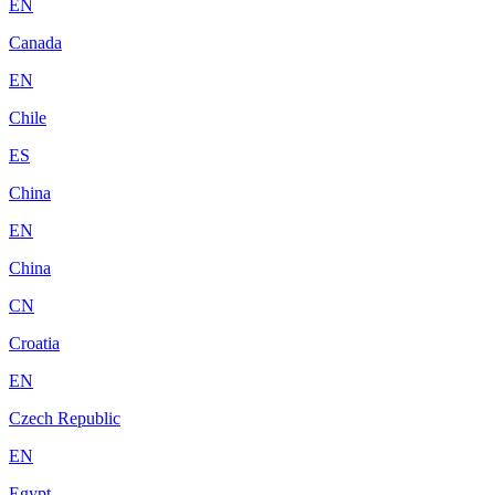
EN
Canada
EN
Chile
ES
China
EN
China
CN
Croatia
EN
Czech Republic
EN
Egypt