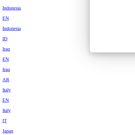
Indonesia
EN
Indonesia
ID
Iraq
EN
Iraq
AR
Italy
EN
Italy
IT
Japan