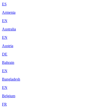
ES
Armenia
EN
Australia
EN
Austria
DE
Bahrain
EN
Bangladesh
EN
Belgium
FR