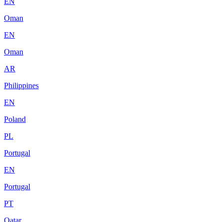
EN
Oman
EN
Oman
AR
Philippines
EN
Poland
PL
Portugal
EN
Portugal
PT
Qatar