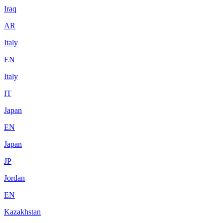
Iraq
AR
Italy
EN
Italy
IT
Japan
EN
Japan
JP
Jordan
EN
Kazakhstan