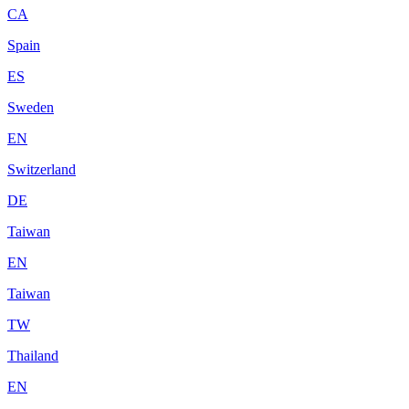
CA
Spain
ES
Sweden
EN
Switzerland
DE
Taiwan
EN
Taiwan
TW
Thailand
EN