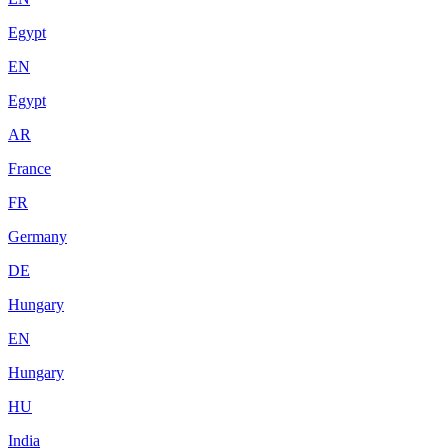
Egypt
EN
Egypt
AR
France
FR
Germany
DE
Hungary
EN
Hungary
HU
India