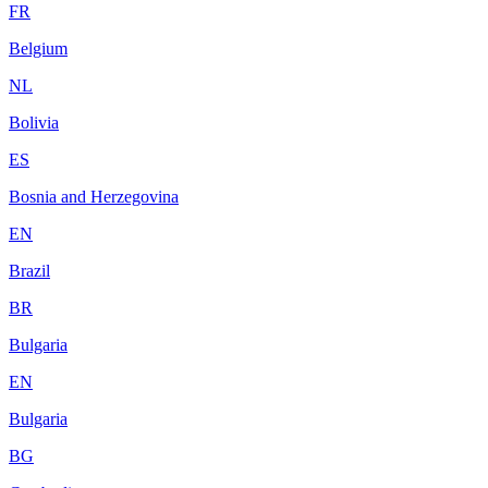
FR
Belgium
NL
Bolivia
ES
Bosnia and Herzegovina
EN
Brazil
BR
Bulgaria
EN
Bulgaria
BG