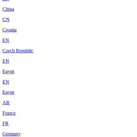
China
CN
Croatia
EN
Czech Republic
EN
Egypt
EN
Egypt
AR
France
FR
Germany