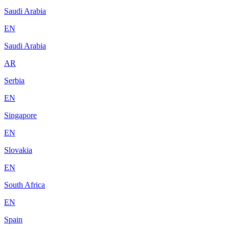
Saudi Arabia
EN
Saudi Arabia
AR
Serbia
EN
Singapore
EN
Slovakia
EN
South Africa
EN
Spain