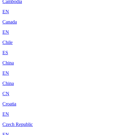
Cambodia
EN
Canada
EN
Chile
ES
China
EN
China
CN
Croatia
EN
Czech Republic
EN