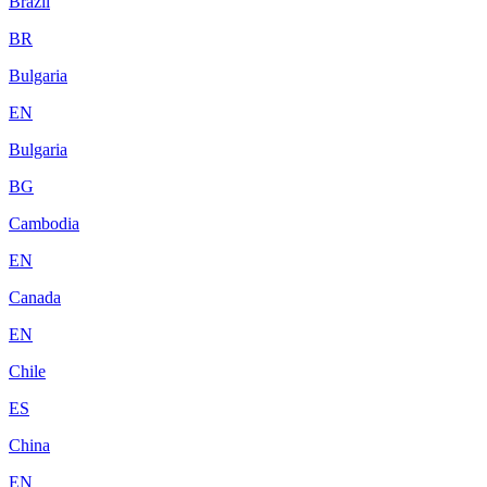
Brazil
BR
Bulgaria
EN
Bulgaria
BG
Cambodia
EN
Canada
EN
Chile
ES
China
EN