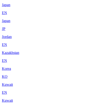
Japan
EN
Japan
JP
Jordan
EN
Kazakhstan
EN
Korea
KO
Kuwait
EN
Kuwait