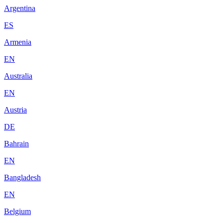
Argentina
ES
Armenia
EN
Australia
EN
Austria
DE
Bahrain
EN
Bangladesh
EN
Belgium