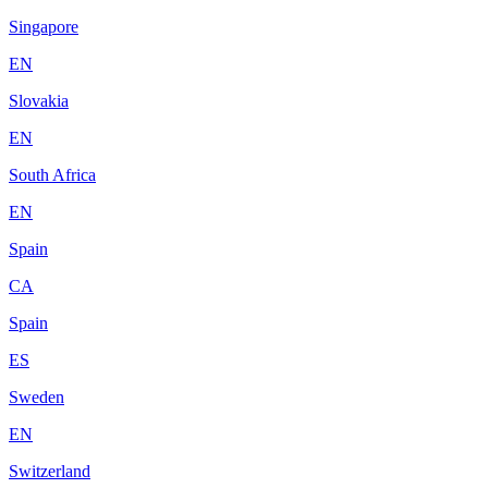
Singapore
EN
Slovakia
EN
South Africa
EN
Spain
CA
Spain
ES
Sweden
EN
Switzerland