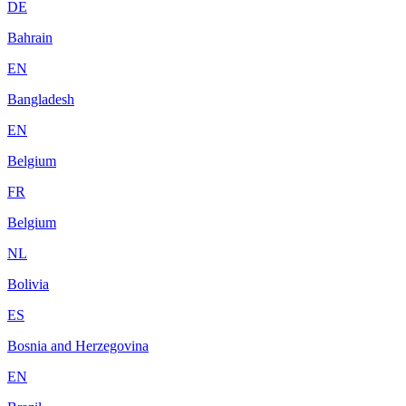
DE
Bahrain
EN
Bangladesh
EN
Belgium
FR
Belgium
NL
Bolivia
ES
Bosnia and Herzegovina
EN