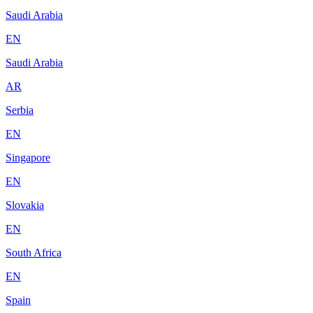
Saudi Arabia
EN
Saudi Arabia
AR
Serbia
EN
Singapore
EN
Slovakia
EN
South Africa
EN
Spain