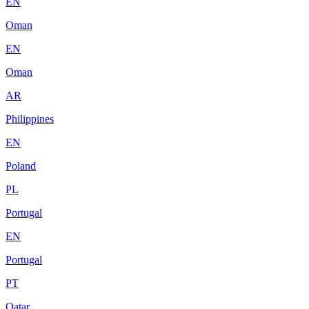
EN
Oman
EN
Oman
AR
Philippines
EN
Poland
PL
Portugal
EN
Portugal
PT
Qatar