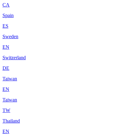
CA
Spain
ES
Sweden
EN
Switzerland
DE
Taiwan
EN
Taiwan
TW
Thailand
EN