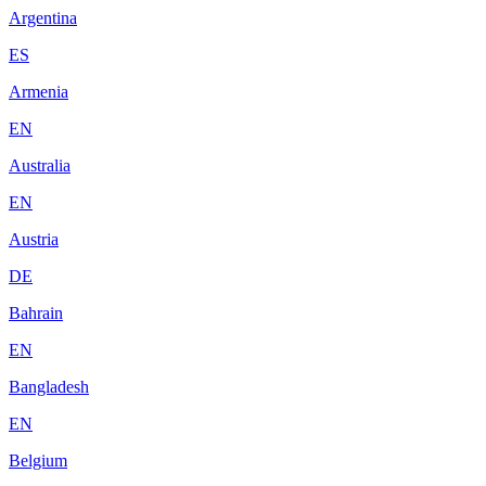
Argentina
ES
Armenia
EN
Australia
EN
Austria
DE
Bahrain
EN
Bangladesh
EN
Belgium