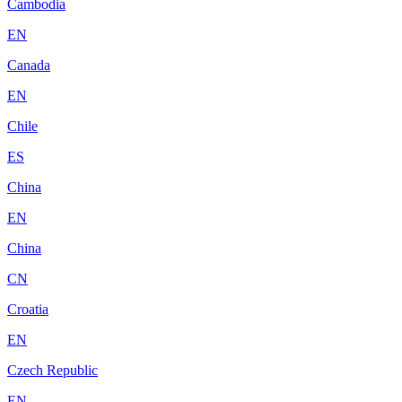
Cambodia
EN
Canada
EN
Chile
ES
China
EN
China
CN
Croatia
EN
Czech Republic
EN