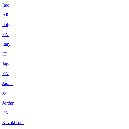
Iraq
AR
Italy
EN
Italy
IT
Japan
EN
Japan
JP
Jordan
EN
Kazakhstan