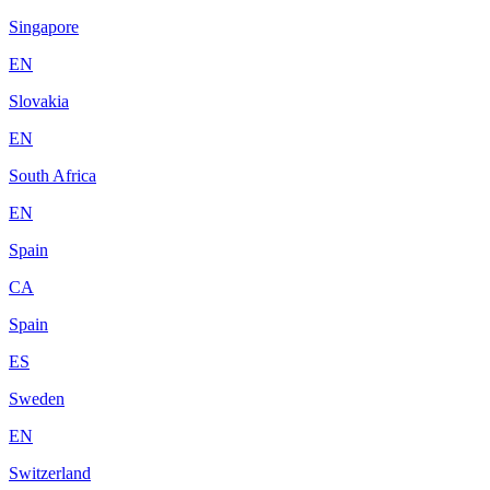
Singapore
EN
Slovakia
EN
South Africa
EN
Spain
CA
Spain
ES
Sweden
EN
Switzerland