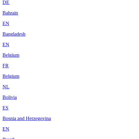
DE
Bahrain
EN
Bangladesh
EN
Belgium
FR
Belgium
NL
Bolivia
ES
Bosnia and Herzegovina
EN