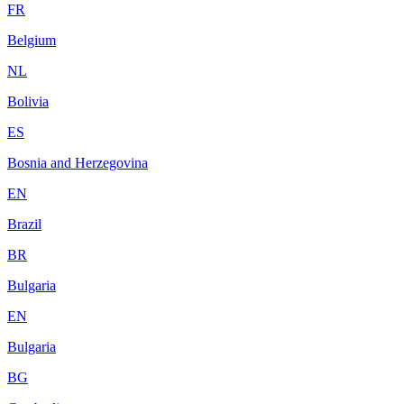
FR
Belgium
NL
Bolivia
ES
Bosnia and Herzegovina
EN
Brazil
BR
Bulgaria
EN
Bulgaria
BG