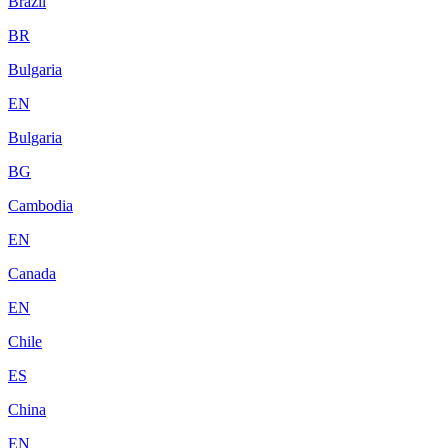
Brazil
BR
Bulgaria
EN
Bulgaria
BG
Cambodia
EN
Canada
EN
Chile
ES
China
EN