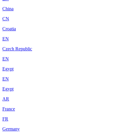
China
CN
Croatia
EN
Czech Republic
EN
Egypt
EN
Egypt
AR
France
FR
Germany