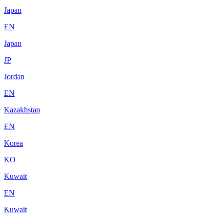
Japan
EN
Japan
JP
Jordan
EN
Kazakhstan
EN
Korea
KO
Kuwait
EN
Kuwait