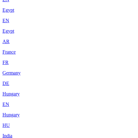
Egypt
EN
Egypt
AR
France
FR
Germany
DE
Hungary
EN
Hungary
HU
India