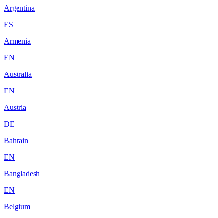
Argentina
ES
Armenia
EN
Australia
EN
Austria
DE
Bahrain
EN
Bangladesh
EN
Belgium