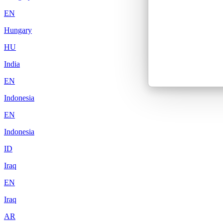
EN
Hungary
HU
India
EN
Indonesia
EN
Indonesia
ID
Iraq
EN
Iraq
AR