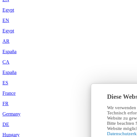
Egypt
EN
Egypt
AR
España
CA
España
ES
France
Diese Webs
FR
Wir verwenden 
Technisch erfo
Germany
Website zu gewä
Bitte beachten 
DE
Website möglich
Datenschutzer
Hungary