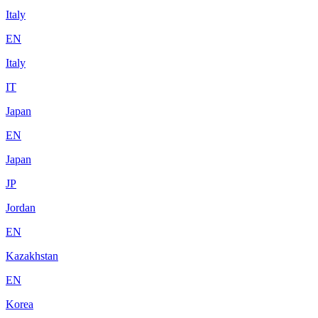
Italy
EN
Italy
IT
Japan
EN
Japan
JP
Jordan
EN
Kazakhstan
EN
Korea