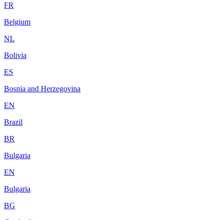
FR
Belgium
NL
Bolivia
ES
Bosnia and Herzegovina
EN
Brazil
BR
Bulgaria
EN
Bulgaria
BG