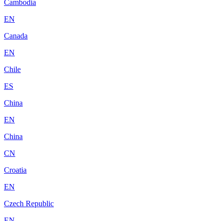
Cambodia
EN
Canada
EN
Chile
ES
China
EN
China
CN
Croatia
EN
Czech Republic
EN