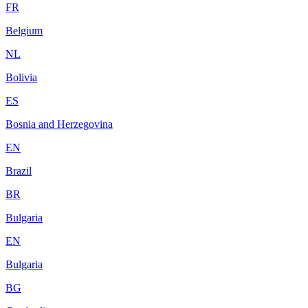
FR
Belgium
NL
Bolivia
ES
Bosnia and Herzegovina
EN
Brazil
BR
Bulgaria
EN
Bulgaria
BG