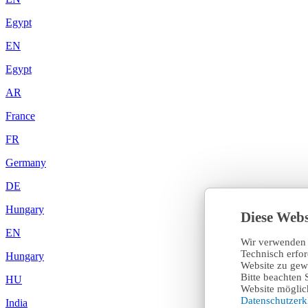
Egypt
EN
Egypt
AR
France
FR
Germany
DE
Hungary
Diese Webs
EN
Wir verwenden 
Technisch erfo
Hungary
Website zu gewä
Bitte beachten 
HU
Website möglich
Datenschutzer
India