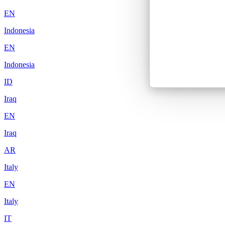
EN
Indonesia
EN
Indonesia
ID
Iraq
EN
Iraq
AR
Italy
EN
Italy
IT