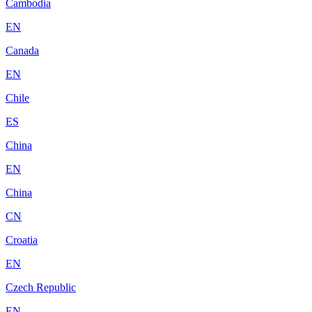
Cambodia
EN
Canada
EN
Chile
ES
China
EN
China
CN
Croatia
EN
Czech Republic
EN