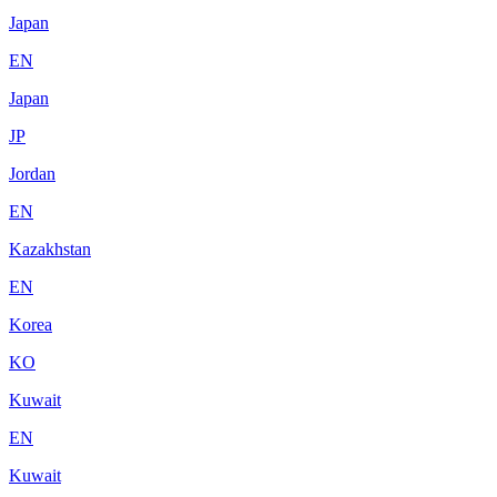
Japan
EN
Japan
JP
Jordan
EN
Kazakhstan
EN
Korea
KO
Kuwait
EN
Kuwait