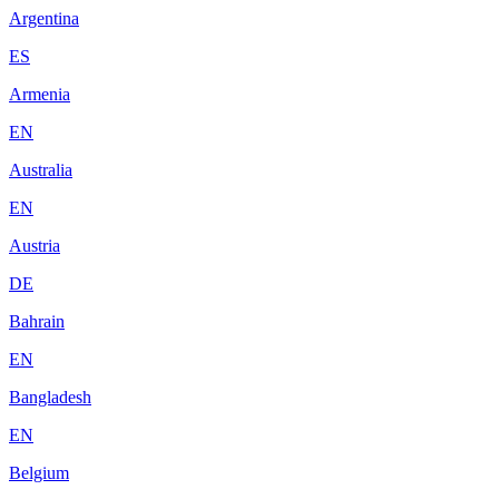
Argentina
ES
Armenia
EN
Australia
EN
Austria
DE
Bahrain
EN
Bangladesh
EN
Belgium