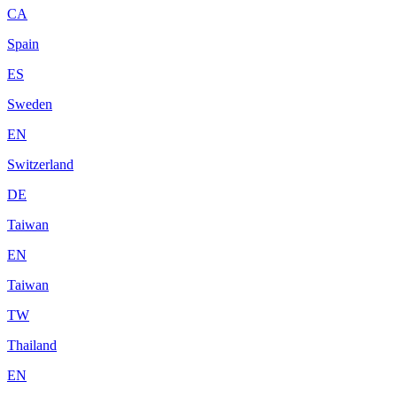
CA
Spain
ES
Sweden
EN
Switzerland
DE
Taiwan
EN
Taiwan
TW
Thailand
EN