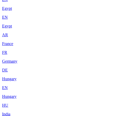
Egypt
EN
Egypt
AR
France
FR
Germany
DE
Hungary
EN
Hungary
HU
India