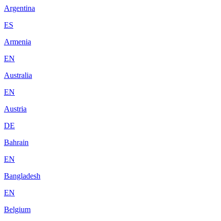
Argentina
ES
Armenia
EN
Australia
EN
Austria
DE
Bahrain
EN
Bangladesh
EN
Belgium