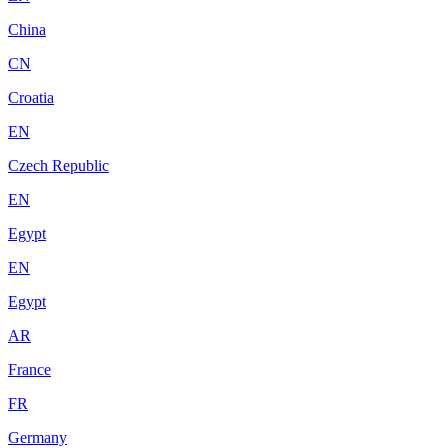
China
CN
Croatia
EN
Czech Republic
EN
Egypt
EN
Egypt
AR
France
FR
Germany