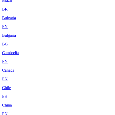
Brazil
BR
Bulgaria
EN
Bulgaria
BG
Cambodia
EN
Canada
EN
Chile
ES
China
EN