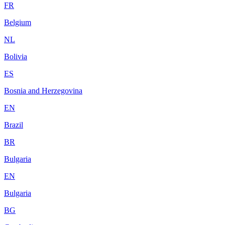
FR
Belgium
NL
Bolivia
ES
Bosnia and Herzegovina
EN
Brazil
BR
Bulgaria
EN
Bulgaria
BG