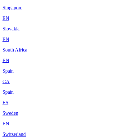
Singapore
EN
Slovakia
EN
South Africa
EN
Spain
CA
Spain
ES
Sweden
EN
Switzerland