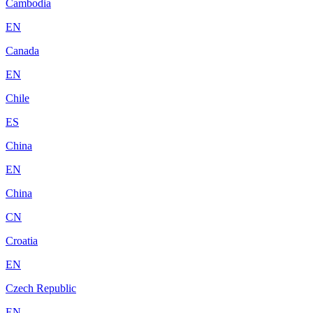
Cambodia
EN
Canada
EN
Chile
ES
China
EN
China
CN
Croatia
EN
Czech Republic
EN