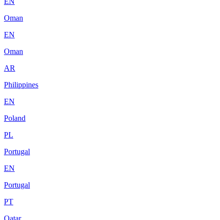
EN
Oman
EN
Oman
AR
Philippines
EN
Poland
PL
Portugal
EN
Portugal
PT
Qatar