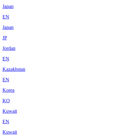
Japan
EN
Japan
JP
Jordan
EN
Kazakhstan
EN
Korea
KO
Kuwait
EN
Kuwait