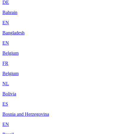
DE
Bahrain
EN
Bangladesh
EN
Belgium
FR
Belgium
NL
Bolivia
ES
Bosnia and Herzegovina
EN