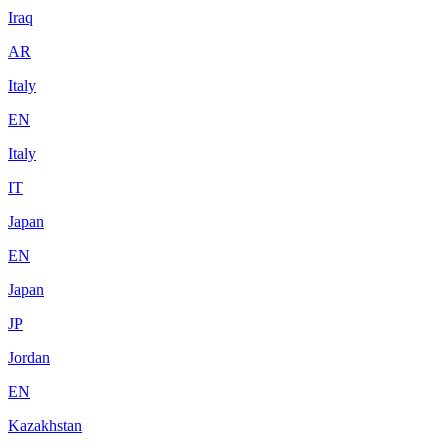
Iraq
AR
Italy
EN
Italy
IT
Japan
EN
Japan
JP
Jordan
EN
Kazakhstan