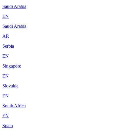
Saudi Arabia
EN
Saudi Arabia
AR
Serbia
EN
Singapore
EN
Slovakia
EN
South Africa
EN
Spain