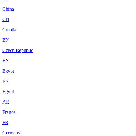
China
CN
Croatia
EN
Czech Republic
EN
Egypt
EN
Egypt
AR
France
FR
Germany