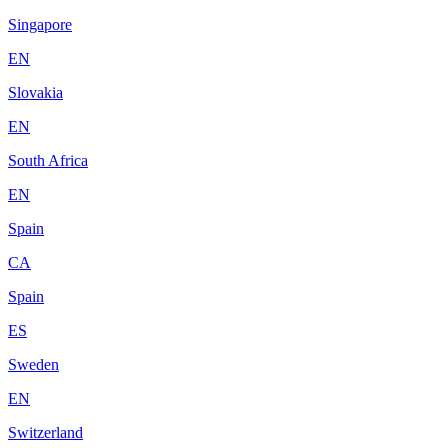
Singapore
EN
Slovakia
EN
South Africa
EN
Spain
CA
Spain
ES
Sweden
EN
Switzerland