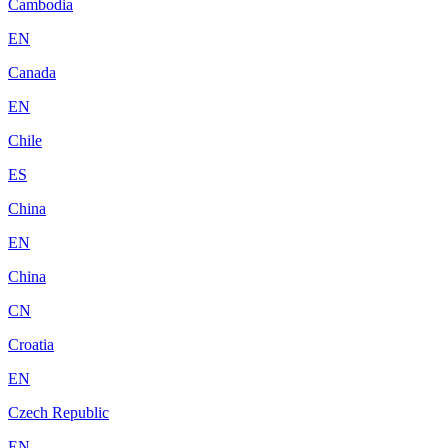
Cambodia
EN
Canada
EN
Chile
ES
China
EN
China
CN
Croatia
EN
Czech Republic
EN