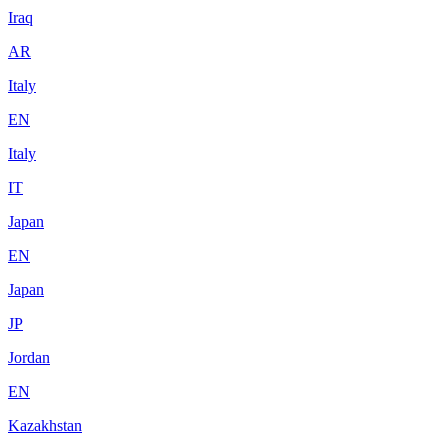
Iraq
AR
Italy
EN
Italy
IT
Japan
EN
Japan
JP
Jordan
EN
Kazakhstan