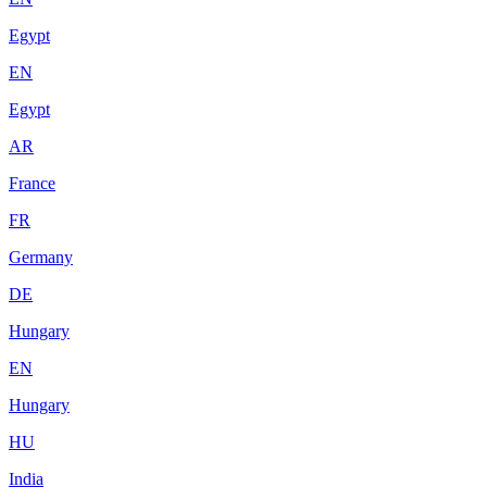
Egypt
EN
Egypt
AR
France
FR
Germany
DE
Hungary
EN
Hungary
HU
India