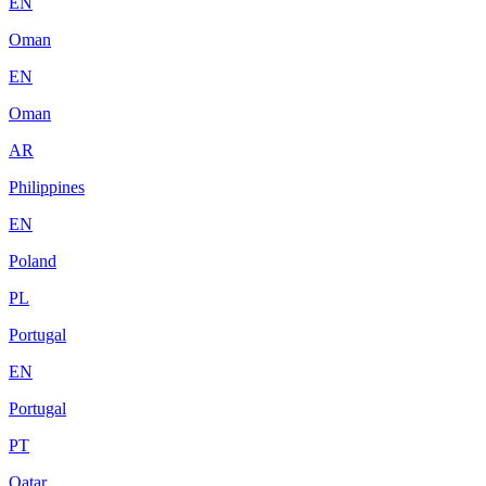
EN
Oman
EN
Oman
AR
Philippines
EN
Poland
PL
Portugal
EN
Portugal
PT
Qatar