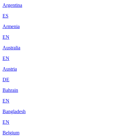
Argentina
ES
Armenia
EN
Australia
EN
Austria
DE
Bahrain
EN
Bangladesh
EN
Belgium