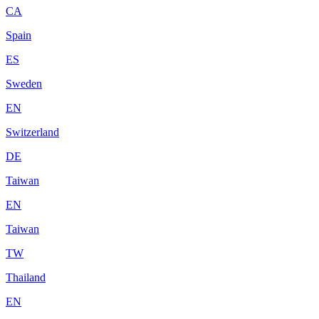
CA
Spain
ES
Sweden
EN
Switzerland
DE
Taiwan
EN
Taiwan
TW
Thailand
EN