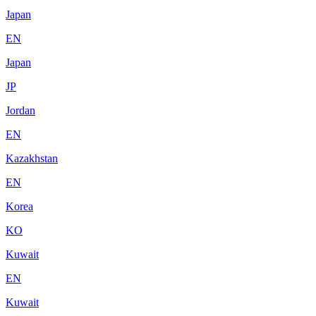
Japan
EN
Japan
JP
Jordan
EN
Kazakhstan
EN
Korea
KO
Kuwait
EN
Kuwait