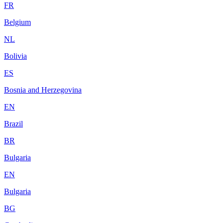
FR
Belgium
NL
Bolivia
ES
Bosnia and Herzegovina
EN
Brazil
BR
Bulgaria
EN
Bulgaria
BG