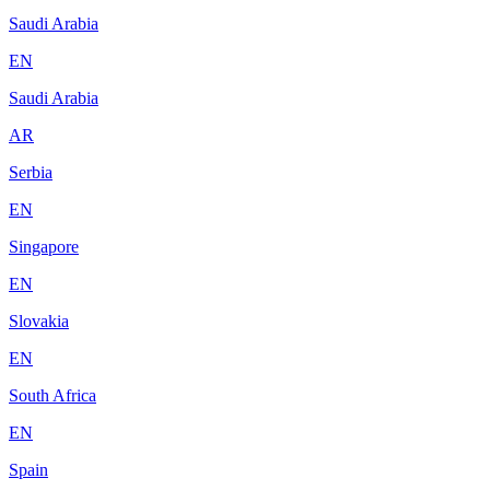
Saudi Arabia
EN
Saudi Arabia
AR
Serbia
EN
Singapore
EN
Slovakia
EN
South Africa
EN
Spain