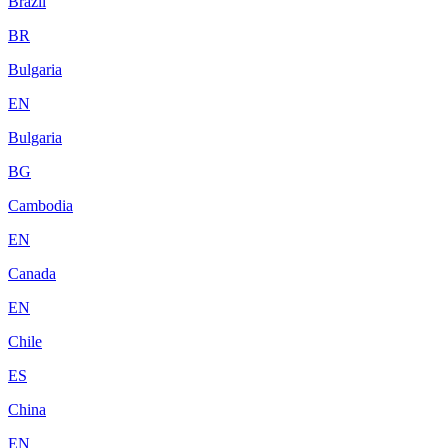
Brazil
BR
Bulgaria
EN
Bulgaria
BG
Cambodia
EN
Canada
EN
Chile
ES
China
EN