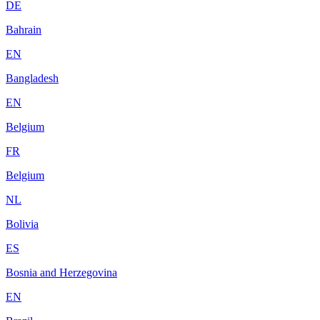
DE
Bahrain
EN
Bangladesh
EN
Belgium
FR
Belgium
NL
Bolivia
ES
Bosnia and Herzegovina
EN