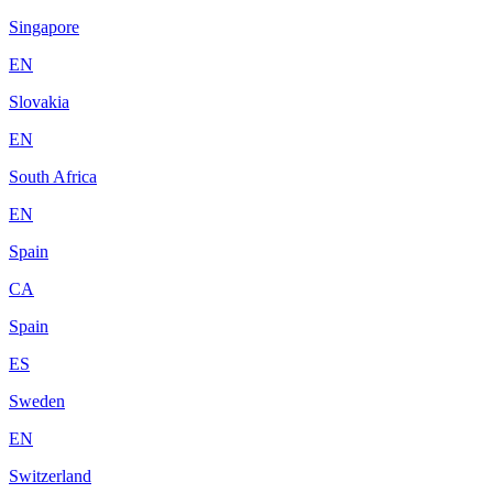
Singapore
EN
Slovakia
EN
South Africa
EN
Spain
CA
Spain
ES
Sweden
EN
Switzerland