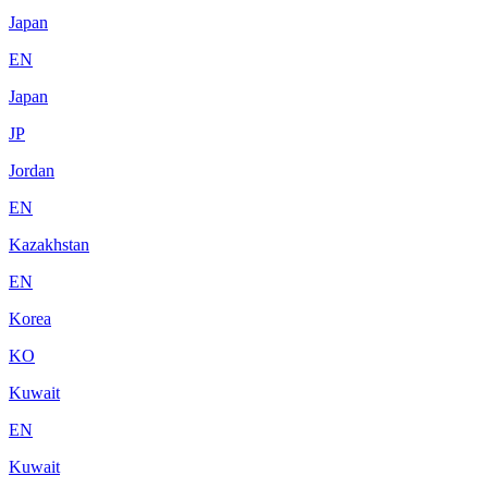
Japan
EN
Japan
JP
Jordan
EN
Kazakhstan
EN
Korea
KO
Kuwait
EN
Kuwait