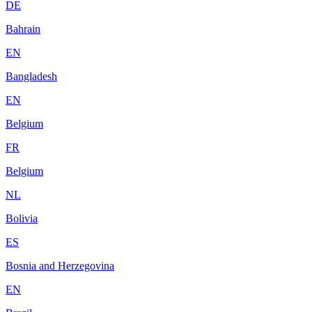
DE
Bahrain
EN
Bangladesh
EN
Belgium
FR
Belgium
NL
Bolivia
ES
Bosnia and Herzegovina
EN