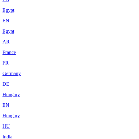
Egypt
EN
Egypt
AR
France
FR
Germany
DE
Hungary
EN
Hungary
HU
India