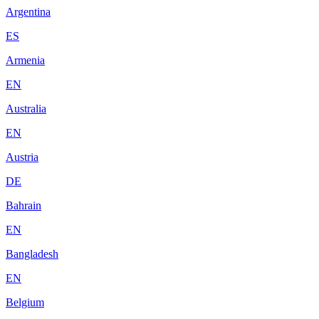
Argentina
ES
Armenia
EN
Australia
EN
Austria
DE
Bahrain
EN
Bangladesh
EN
Belgium