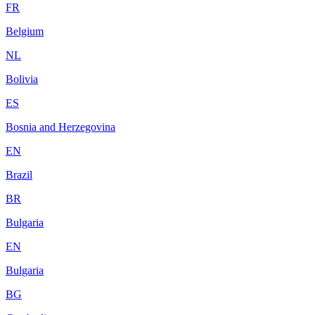
FR
Belgium
NL
Bolivia
ES
Bosnia and Herzegovina
EN
Brazil
BR
Bulgaria
EN
Bulgaria
BG