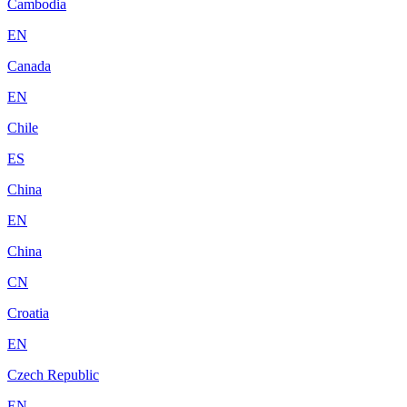
Cambodia
EN
Canada
EN
Chile
ES
China
EN
China
CN
Croatia
EN
Czech Republic
EN