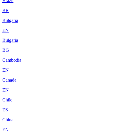
Brazil
BR
Bulgaria
EN
Bulgaria
BG
Cambodia
EN
Canada
EN
Chile
ES
China
EN