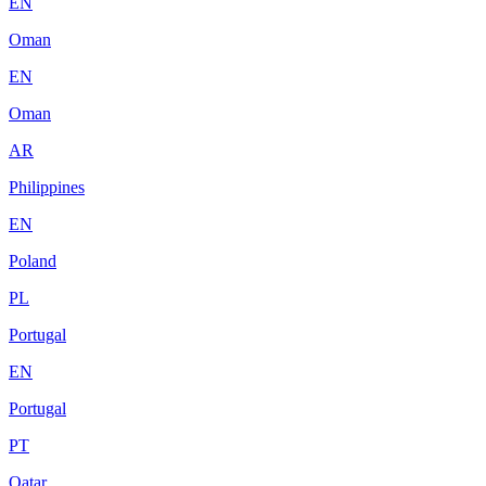
EN
Oman
EN
Oman
AR
Philippines
EN
Poland
PL
Portugal
EN
Portugal
PT
Qatar