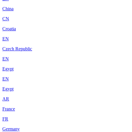
China
CN
Croatia
EN
Czech Republic
EN
Egypt
EN
Egypt
AR
France
FR
Germany