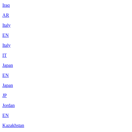
Iraq
AR
Italy
EN
Italy
IT
Japan
EN
Japan
JP
Jordan
EN
Kazakhstan