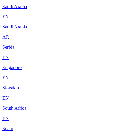
Saudi Arabia
EN
Saudi Arabia
AR
Serbia
EN
Singapore
EN
Slovakia
EN
South Africa
EN
Spain