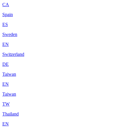
CA
Spain
ES
Sweden
EN
Switzerland
DE
Taiwan
EN
Taiwan
TW
Thailand
EN