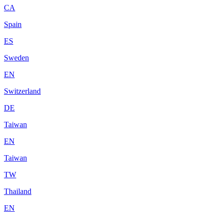
CA
Spain
ES
Sweden
EN
Switzerland
DE
Taiwan
EN
Taiwan
TW
Thailand
EN