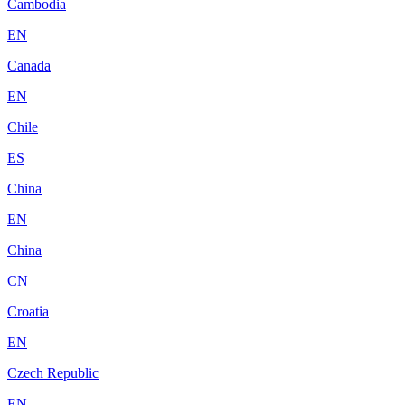
Cambodia
EN
Canada
EN
Chile
ES
China
EN
China
CN
Croatia
EN
Czech Republic
EN