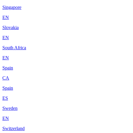
Singapore
EN
Slovakia
EN
South Africa
EN
Spain
CA
Spain
ES
Sweden
EN
Switzerland