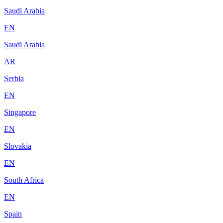
Saudi Arabia
EN
Saudi Arabia
AR
Serbia
EN
Singapore
EN
Slovakia
EN
South Africa
EN
Spain