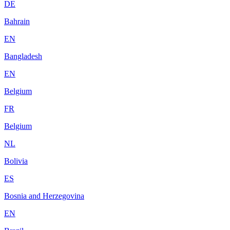
DE
Bahrain
EN
Bangladesh
EN
Belgium
FR
Belgium
NL
Bolivia
ES
Bosnia and Herzegovina
EN