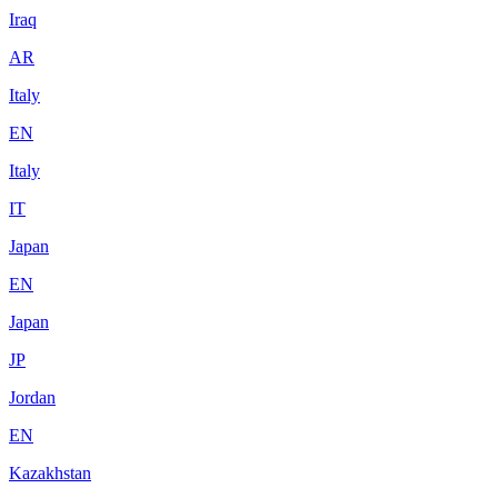
Iraq
AR
Italy
EN
Italy
IT
Japan
EN
Japan
JP
Jordan
EN
Kazakhstan