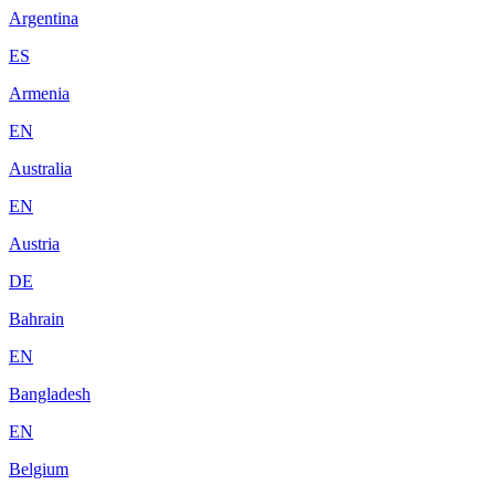
Argentina
ES
Armenia
EN
Australia
EN
Austria
DE
Bahrain
EN
Bangladesh
EN
Belgium