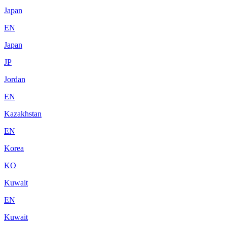
Japan
EN
Japan
JP
Jordan
EN
Kazakhstan
EN
Korea
KO
Kuwait
EN
Kuwait