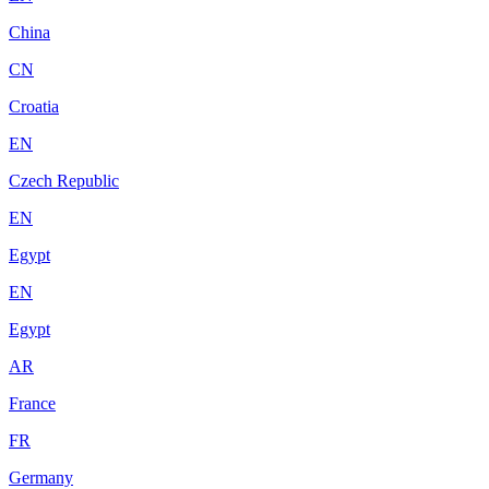
China
CN
Croatia
EN
Czech Republic
EN
Egypt
EN
Egypt
AR
France
FR
Germany