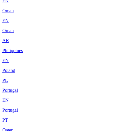
EN
Oman
EN
Oman
AR
Philippines
EN
Poland
PL
Portugal
EN
Portugal
PT
Qatar