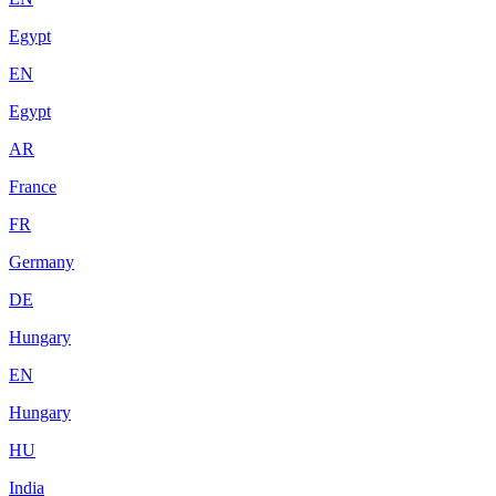
Egypt
EN
Egypt
AR
France
FR
Germany
DE
Hungary
EN
Hungary
HU
India