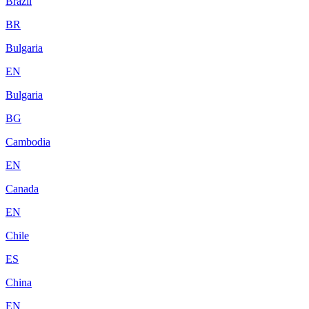
Brazil
BR
Bulgaria
EN
Bulgaria
BG
Cambodia
EN
Canada
EN
Chile
ES
China
EN