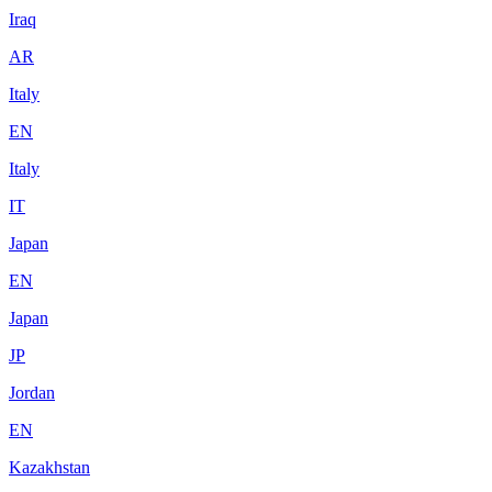
Iraq
AR
Italy
EN
Italy
IT
Japan
EN
Japan
JP
Jordan
EN
Kazakhstan