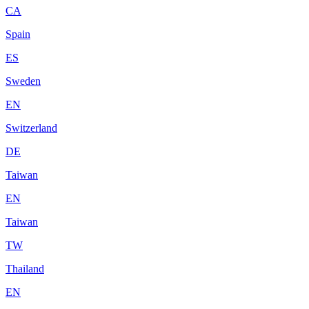
CA
Spain
ES
Sweden
EN
Switzerland
DE
Taiwan
EN
Taiwan
TW
Thailand
EN