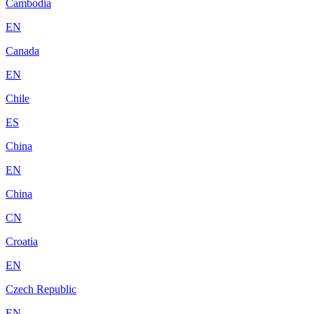
Cambodia
EN
Canada
EN
Chile
ES
China
EN
China
CN
Croatia
EN
Czech Republic
EN