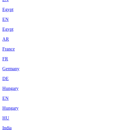
Egypt
EN
Egypt
AR
France
FR
Germany
DE
Hungary
EN
Hungary
HU
India