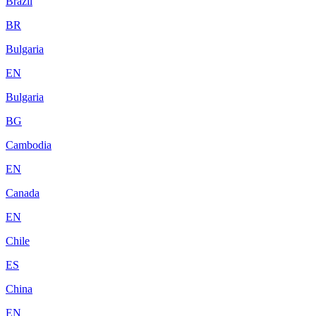
Brazil
BR
Bulgaria
EN
Bulgaria
BG
Cambodia
EN
Canada
EN
Chile
ES
China
EN