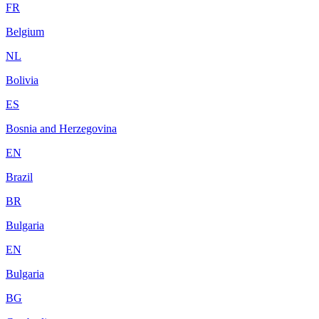
FR
Belgium
NL
Bolivia
ES
Bosnia and Herzegovina
EN
Brazil
BR
Bulgaria
EN
Bulgaria
BG