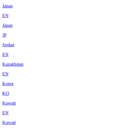
Japan
EN
Japan
JP
Jordan
EN
Kazakhstan
EN
Korea
KO
Kuwait
EN
Kuwait