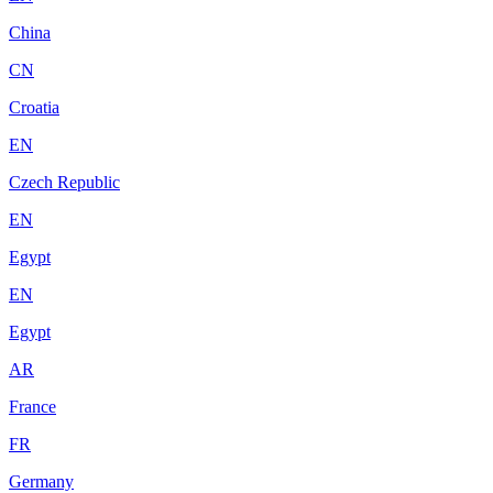
China
CN
Croatia
EN
Czech Republic
EN
Egypt
EN
Egypt
AR
France
FR
Germany