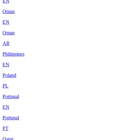
EN
Oman
EN
Oman
AR
Philippines
EN
Poland
PL
Portugal
EN
Portugal
PT
Qatar