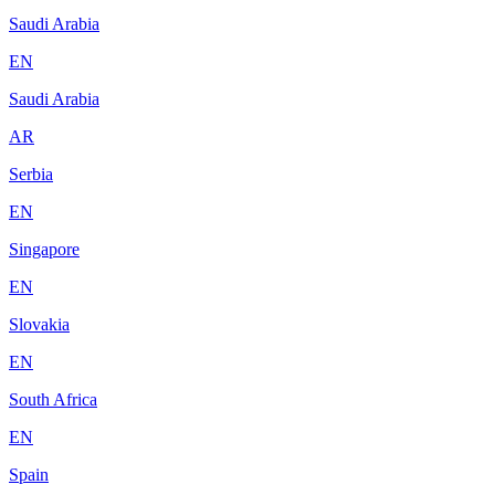
Saudi Arabia
EN
Saudi Arabia
AR
Serbia
EN
Singapore
EN
Slovakia
EN
South Africa
EN
Spain