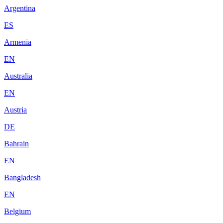
Argentina
ES
Armenia
EN
Australia
EN
Austria
DE
Bahrain
EN
Bangladesh
EN
Belgium