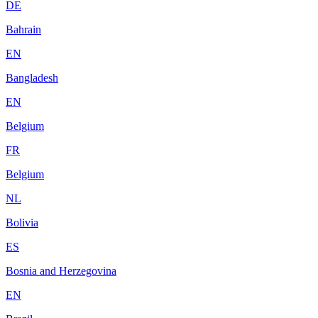
DE
Bahrain
EN
Bangladesh
EN
Belgium
FR
Belgium
NL
Bolivia
ES
Bosnia and Herzegovina
EN