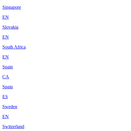
Singapore
EN
Slovakia
EN
South Africa
EN
Spain
CA
Spain
ES
Sweden
EN
Switzerland