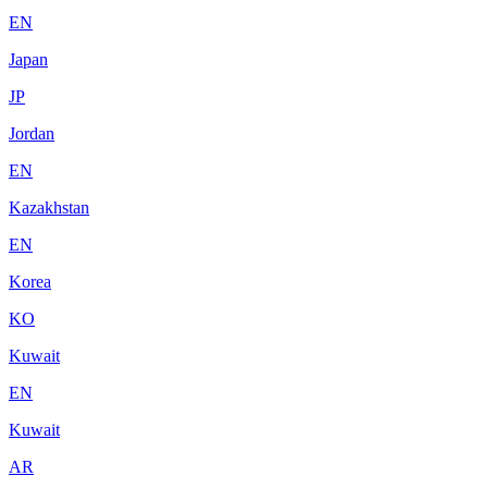
EN
Japan
JP
Jordan
EN
Kazakhstan
EN
Korea
KO
Kuwait
EN
Kuwait
AR