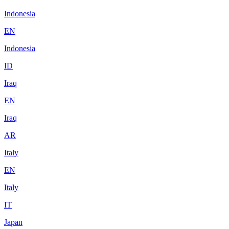
Indonesia
EN
Indonesia
ID
Iraq
EN
Iraq
AR
Italy
EN
Italy
IT
Japan