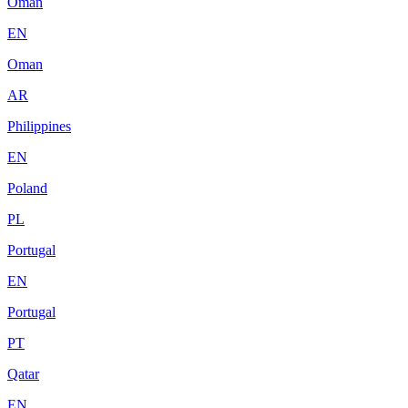
Oman
EN
Oman
AR
Philippines
EN
Poland
PL
Portugal
EN
Portugal
PT
Qatar
EN