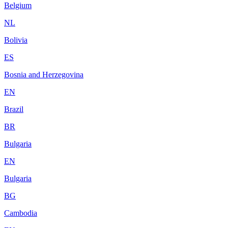
Belgium
NL
Bolivia
ES
Bosnia and Herzegovina
EN
Brazil
BR
Bulgaria
EN
Bulgaria
BG
Cambodia