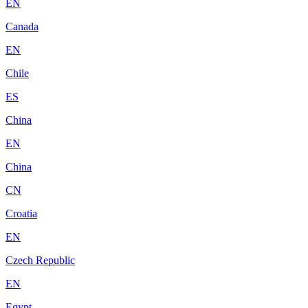
EN
Canada
EN
Chile
ES
China
EN
China
CN
Croatia
EN
Czech Republic
EN
Egypt