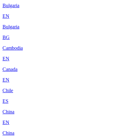
Bulgaria
EN
Bulgaria
BG
Cambodia
EN
Canada
EN
Chile
ES
China
EN
China