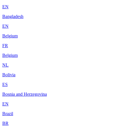
EN
Bangladesh
EN
Belgium
FR
Belgium
NL
Bolivia
ES
Bosnia and Herzegovina
EN
Brazil
BR