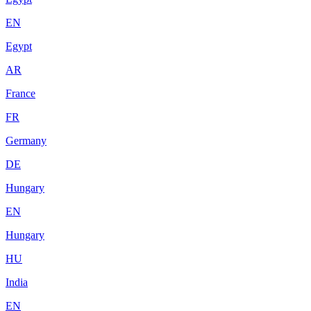
EN
Egypt
AR
France
FR
Germany
DE
Hungary
EN
Hungary
HU
India
EN