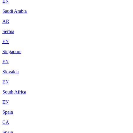
EN
Saudi Arabia
AR
Serbia
EN
Singapore
EN
Slovakia
EN
South Africa
EN
Spain
CA
Spain