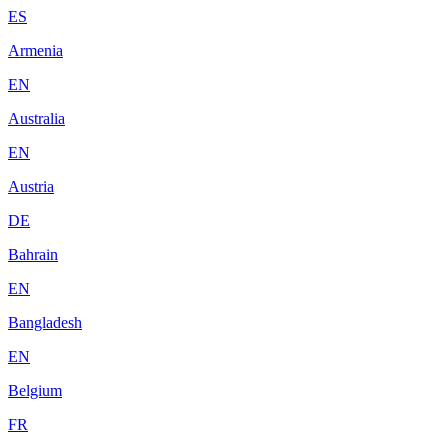
ES
Armenia
EN
Australia
EN
Austria
DE
Bahrain
EN
Bangladesh
EN
Belgium
FR