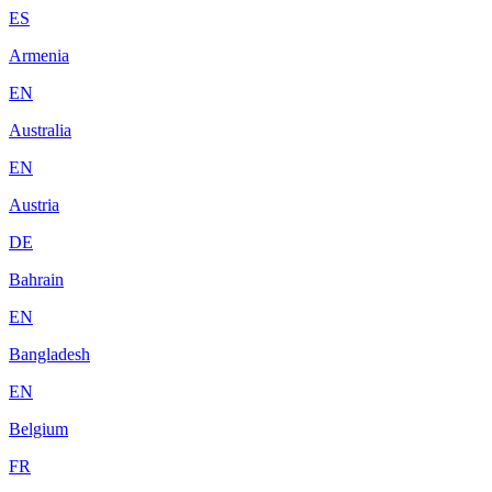
ES
Armenia
EN
Australia
EN
Austria
DE
Bahrain
EN
Bangladesh
EN
Belgium
FR