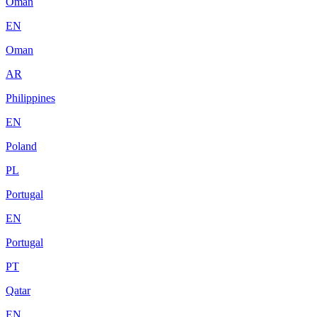
Oman
EN
Oman
AR
Philippines
EN
Poland
PL
Portugal
EN
Portugal
PT
Qatar
EN