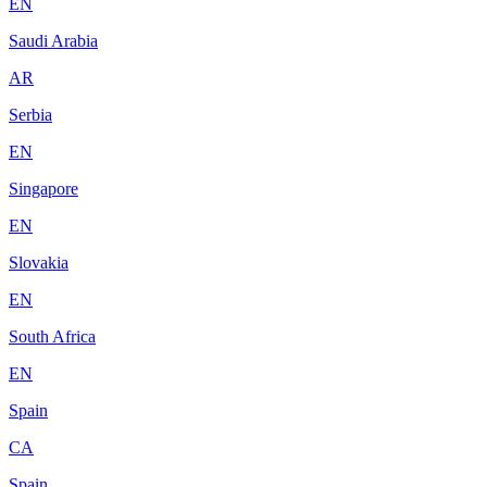
EN
Saudi Arabia
AR
Serbia
EN
Singapore
EN
Slovakia
EN
South Africa
EN
Spain
CA
Spain