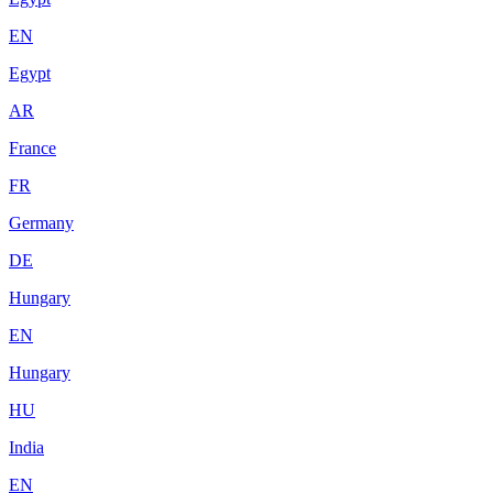
EN
Egypt
AR
France
FR
Germany
DE
Hungary
EN
Hungary
HU
India
EN