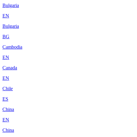
Bulgaria
EN
Bulgaria
BG
Cambodia
EN
Canada
EN
Chile
ES
China
EN
China