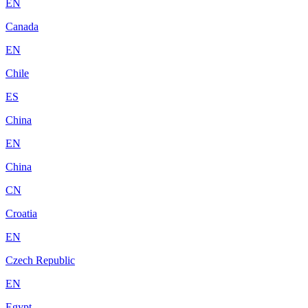
EN
Canada
EN
Chile
ES
China
EN
China
CN
Croatia
EN
Czech Republic
EN
Egypt