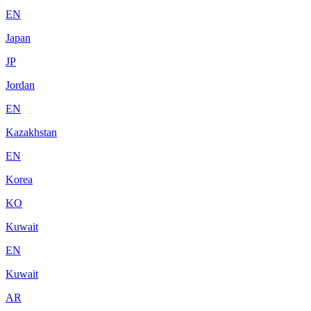
EN
Japan
JP
Jordan
EN
Kazakhstan
EN
Korea
KO
Kuwait
EN
Kuwait
AR