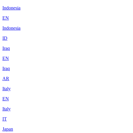
Indonesia
EN
Indonesia
ID
Iraq
EN
Iraq
AR
Italy
EN
Italy
IT
Japan