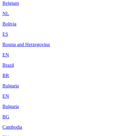
Belgium
NL
Bolivia
ES
Bosnia and Herzegovina
EN
Brazil
BR
Bulgaria
EN
Bulgaria
BG
Cambodia