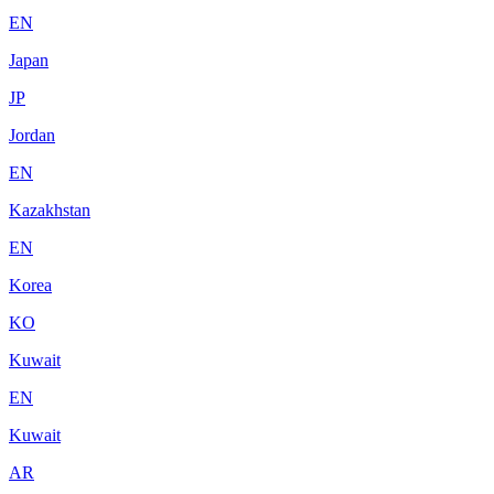
EN
Japan
JP
Jordan
EN
Kazakhstan
EN
Korea
KO
Kuwait
EN
Kuwait
AR