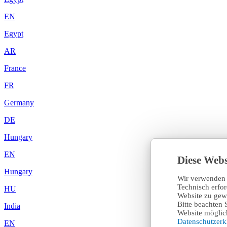
EN
Egypt
AR
France
FR
Germany
DE
Hungary
EN
Diese Webs
Hungary
Wir verwenden 
Technisch erfo
HU
Website zu gewä
Bitte beachten 
India
Website möglich
Datenschutzer
EN