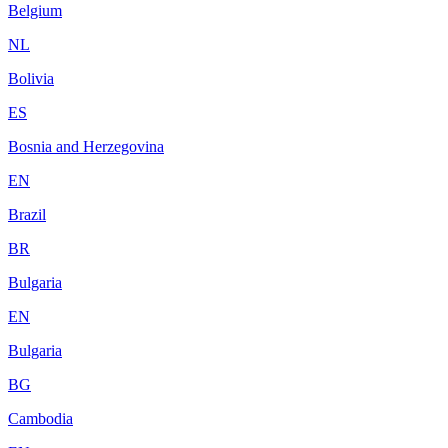
Belgium
NL
Bolivia
ES
Bosnia and Herzegovina
EN
Brazil
BR
Bulgaria
EN
Bulgaria
BG
Cambodia