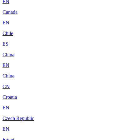
EN
Canada
EN
Chile
ES
China
EN
China
CN
Croatia
EN
Czech Republic
EN
Egypt