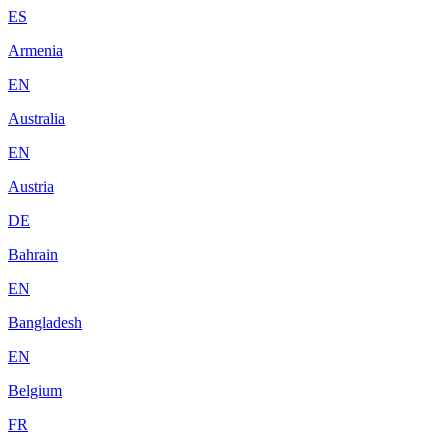
ES
Armenia
EN
Australia
EN
Austria
DE
Bahrain
EN
Bangladesh
EN
Belgium
FR