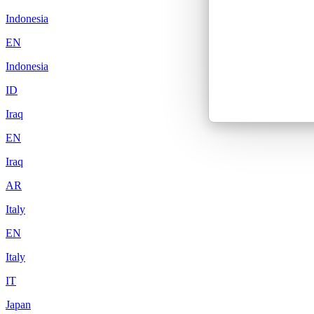
Indonesia
EN
Indonesia
ID
Iraq
EN
Iraq
AR
Italy
EN
Italy
IT
Japan