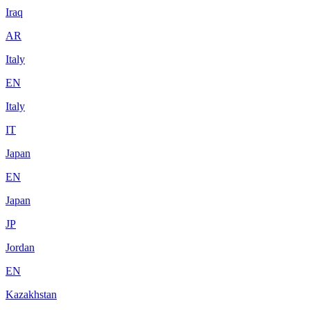
Iraq
AR
Italy
EN
Italy
IT
Japan
EN
Japan
JP
Jordan
EN
Kazakhstan