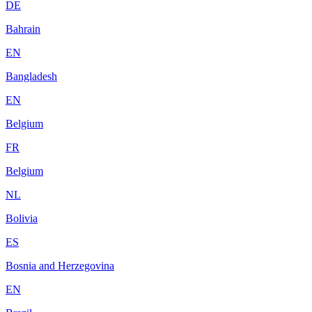
DE
Bahrain
EN
Bangladesh
EN
Belgium
FR
Belgium
NL
Bolivia
ES
Bosnia and Herzegovina
EN