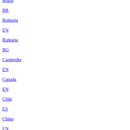
Brazil
BR
Bulgaria
EN
Bulgaria
BG
Cambodia
EN
Canada
EN
Chile
ES
China
EN