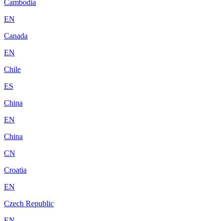
Cambodia
EN
Canada
EN
Chile
ES
China
EN
China
CN
Croatia
EN
Czech Republic
EN