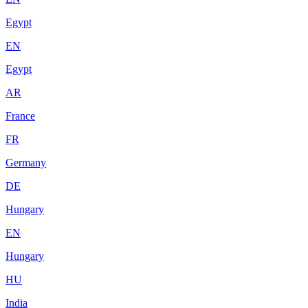
Egypt
EN
Egypt
AR
France
FR
Germany
DE
Hungary
EN
Hungary
HU
India