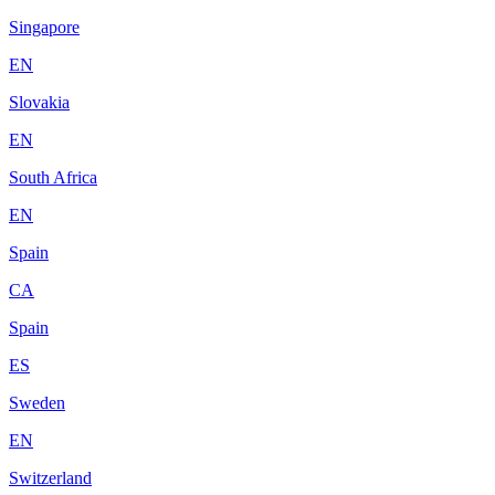
Singapore
EN
Slovakia
EN
South Africa
EN
Spain
CA
Spain
ES
Sweden
EN
Switzerland