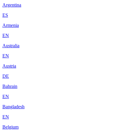
Argentina
ES
Armenia
EN
Australia
EN
Austria
DE
Bahrain
EN
Bangladesh
EN
Belgium