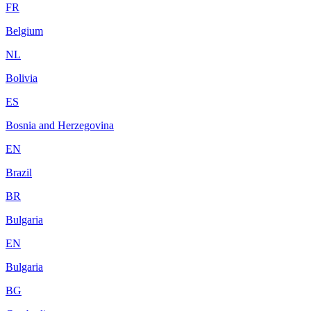
FR
Belgium
NL
Bolivia
ES
Bosnia and Herzegovina
EN
Brazil
BR
Bulgaria
EN
Bulgaria
BG