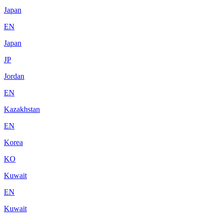
Japan
EN
Japan
JP
Jordan
EN
Kazakhstan
EN
Korea
KO
Kuwait
EN
Kuwait