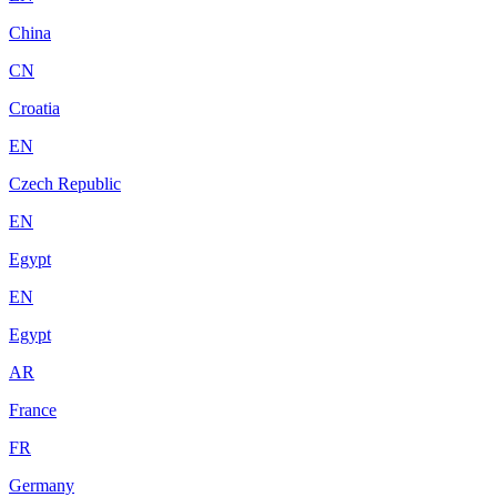
China
CN
Croatia
EN
Czech Republic
EN
Egypt
EN
Egypt
AR
France
FR
Germany