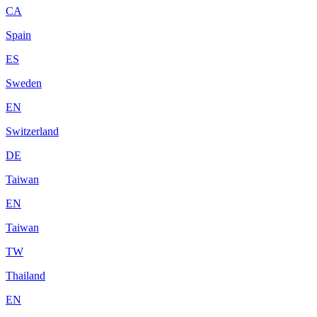
CA
Spain
ES
Sweden
EN
Switzerland
DE
Taiwan
EN
Taiwan
TW
Thailand
EN