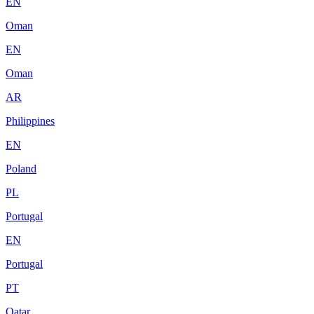
EN
Oman
EN
Oman
AR
Philippines
EN
Poland
PL
Portugal
EN
Portugal
PT
Qatar