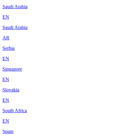
Saudi Arabia
EN
Saudi Arabia
AR
Serbia
EN
Singapore
EN
Slovakia
EN
South Africa
EN
Spain