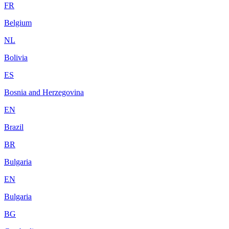
FR
Belgium
NL
Bolivia
ES
Bosnia and Herzegovina
EN
Brazil
BR
Bulgaria
EN
Bulgaria
BG