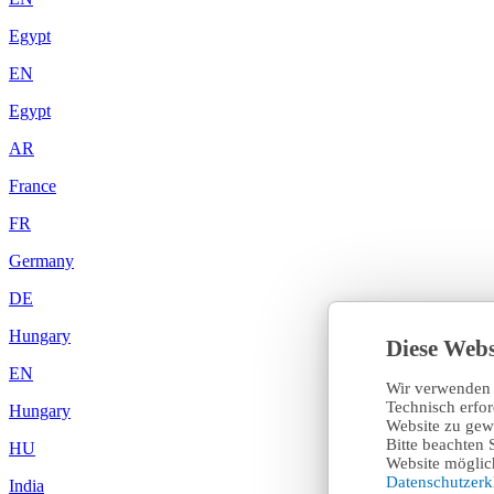
Egypt
EN
Egypt
AR
France
FR
Germany
DE
Hungary
Diese Webs
EN
Wir verwenden 
Technisch erfo
Hungary
Website zu gewä
Bitte beachten 
HU
Website möglich
Datenschutzer
India