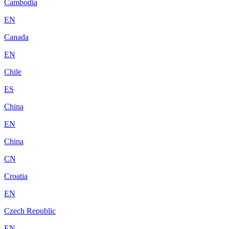
Cambodia
EN
Canada
EN
Chile
ES
China
EN
China
CN
Croatia
EN
Czech Republic
EN