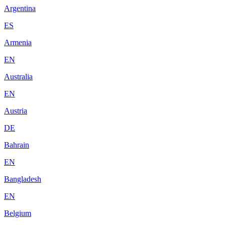
Argentina
ES
Armenia
EN
Australia
EN
Austria
DE
Bahrain
EN
Bangladesh
EN
Belgium