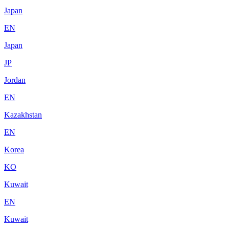
Japan
EN
Japan
JP
Jordan
EN
Kazakhstan
EN
Korea
KO
Kuwait
EN
Kuwait