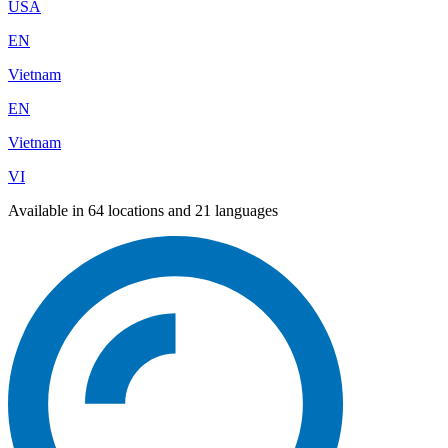
USA
EN
Vietnam
EN
Vietnam
VI
Available in 64 locations and 21 languages