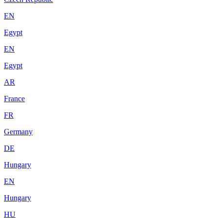
EN
Egypt
EN
Egypt
AR
France
FR
Germany
DE
Hungary
EN
Hungary
HU