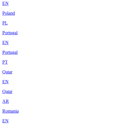
EN
Poland
PL
Portugal
EN
Portugal
PT
Qatar
EN
Qatar
AR
Romania
EN