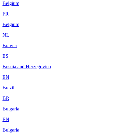
Belgium
FR
Belgium
NL
Bolivia
ES
Bosnia and Herzegovina
EN
Brazil
BR
Bulgaria
EN
Bulgaria