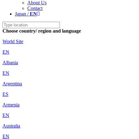
About Us
Contact
Japan /
EN
Choose country/ region and language
World Site
EN
Albania
EN
Argentina
ES
Armenia
EN
Australia
EN