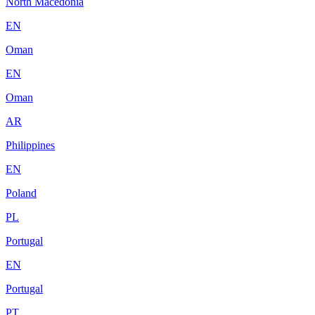
North Macedonia
EN
Oman
EN
Oman
AR
Philippines
EN
Poland
PL
Portugal
EN
Portugal
PT