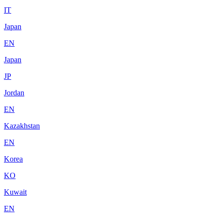
IT
Japan
EN
Japan
JP
Jordan
EN
Kazakhstan
EN
Korea
KO
Kuwait
EN