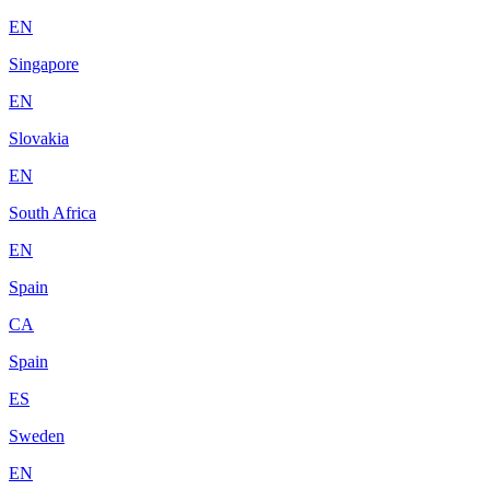
EN
Singapore
EN
Slovakia
EN
South Africa
EN
Spain
CA
Spain
ES
Sweden
EN