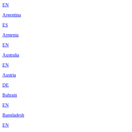
EN
Argentina
ES
Armenia
EN
Australia
EN
Austria
DE
Bahrain
EN
Bangladesh
EN