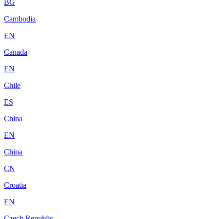
BG
Cambodia
EN
Canada
EN
Chile
ES
China
EN
China
CN
Croatia
EN
Czech Republic