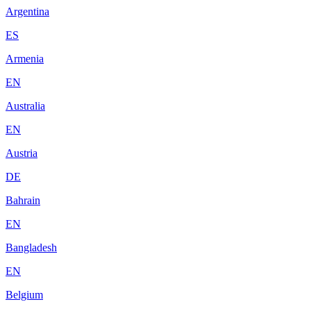
Argentina
ES
Armenia
EN
Australia
EN
Austria
DE
Bahrain
EN
Bangladesh
EN
Belgium