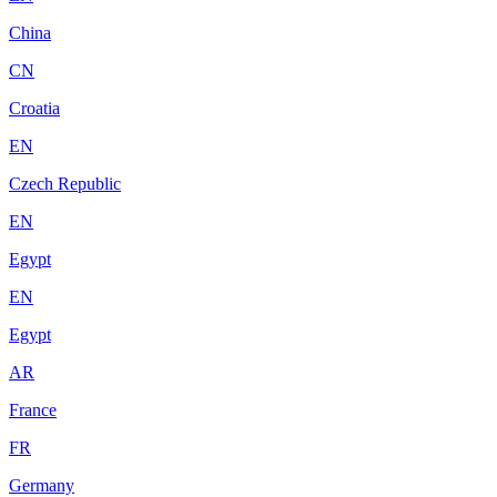
China
CN
Croatia
EN
Czech Republic
EN
Egypt
EN
Egypt
AR
France
FR
Germany