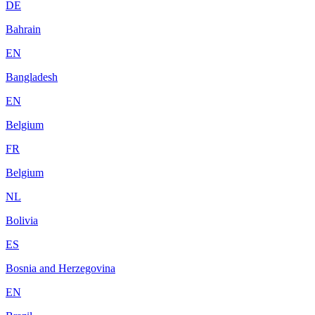
DE
Bahrain
EN
Bangladesh
EN
Belgium
FR
Belgium
NL
Bolivia
ES
Bosnia and Herzegovina
EN