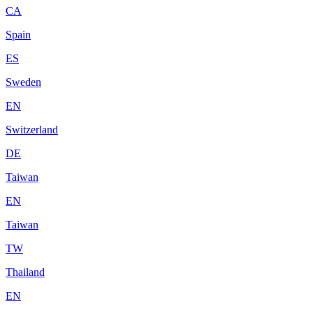
CA
Spain
ES
Sweden
EN
Switzerland
DE
Taiwan
EN
Taiwan
TW
Thailand
EN