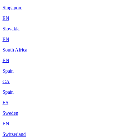
Singapore
EN
Slovakia
EN
South Africa
EN
Spain
CA
Spain
ES
Sweden
EN
Switzerland