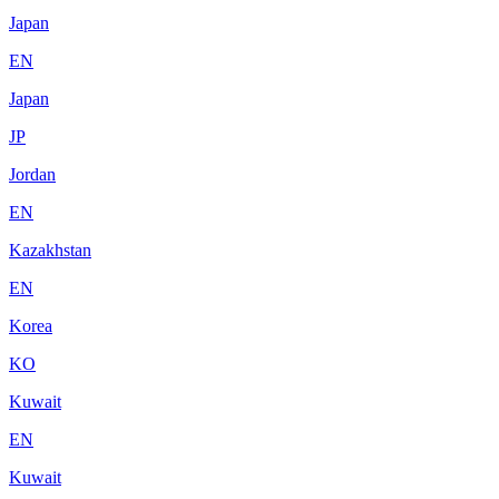
Japan
EN
Japan
JP
Jordan
EN
Kazakhstan
EN
Korea
KO
Kuwait
EN
Kuwait