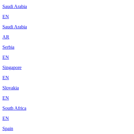
Saudi Arabia
EN
Saudi Arabia
AR
Serbia
EN
Singapore
EN
Slovakia
EN
South Africa
EN
Spain