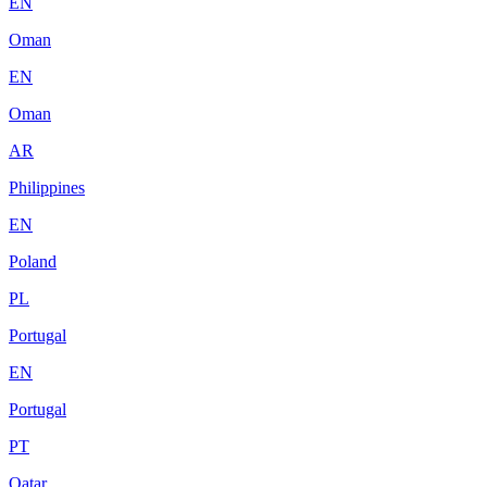
EN
Oman
EN
Oman
AR
Philippines
EN
Poland
PL
Portugal
EN
Portugal
PT
Qatar