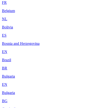
FR
Belgium
NL
Bolivia
ES
Bosnia and Herzegovina
EN
Brazil
BR
Bulgaria
EN
Bulgaria
BG