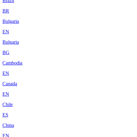
Brazil
BR
Bulgaria
EN
Bulgaria
BG
Cambodia
EN
Canada
EN
Chile
ES
China
EN