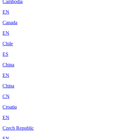
Cambodia
EN
Canada
EN
Chile
ES
China
EN
China
CN
Croatia
EN
Czech Republic
EN