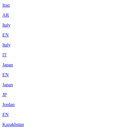
Iraq
AR
Italy
EN
Italy
IT
Japan
EN
Japan
JP
Jordan
EN
Kazakhstan