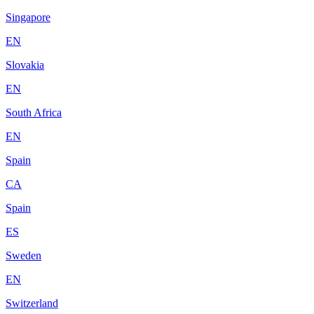
Singapore
EN
Slovakia
EN
South Africa
EN
Spain
CA
Spain
ES
Sweden
EN
Switzerland