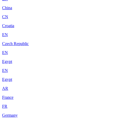
China
CN
Croatia
EN
Czech Republic
EN
Egypt
EN
Egypt
AR
France
FR
Germany