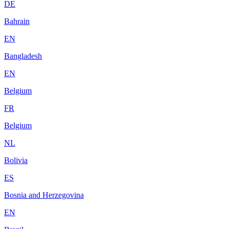
DE
Bahrain
EN
Bangladesh
EN
Belgium
FR
Belgium
NL
Bolivia
ES
Bosnia and Herzegovina
EN