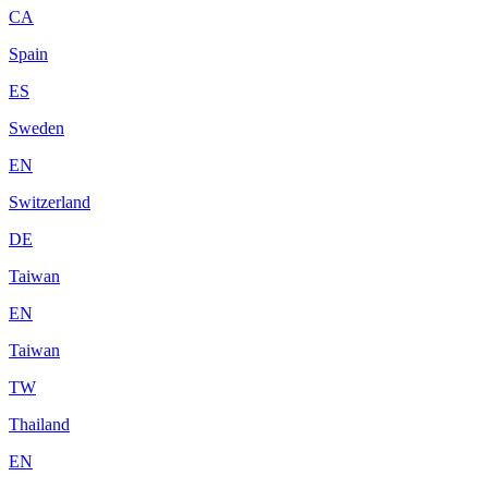
CA
Spain
ES
Sweden
EN
Switzerland
DE
Taiwan
EN
Taiwan
TW
Thailand
EN