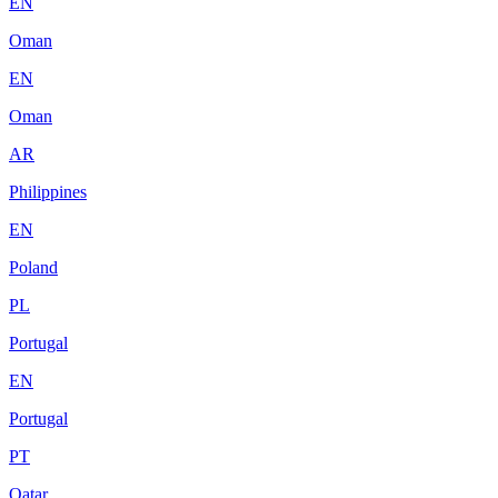
EN
Oman
EN
Oman
AR
Philippines
EN
Poland
PL
Portugal
EN
Portugal
PT
Qatar