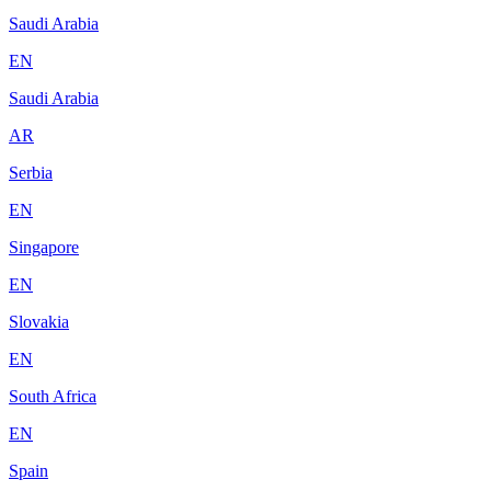
Saudi Arabia
EN
Saudi Arabia
AR
Serbia
EN
Singapore
EN
Slovakia
EN
South Africa
EN
Spain