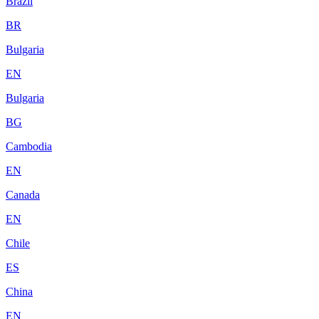
Brazil
BR
Bulgaria
EN
Bulgaria
BG
Cambodia
EN
Canada
EN
Chile
ES
China
EN