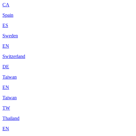
CA
Spain
ES
Sweden
EN
Switzerland
DE
Taiwan
EN
Taiwan
TW
Thailand
EN