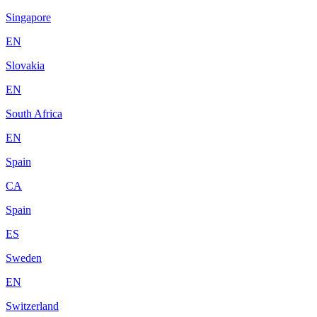
Singapore
EN
Slovakia
EN
South Africa
EN
Spain
CA
Spain
ES
Sweden
EN
Switzerland