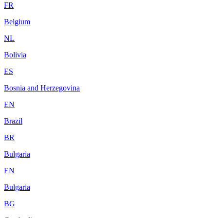
FR
Belgium
NL
Bolivia
ES
Bosnia and Herzegovina
EN
Brazil
BR
Bulgaria
EN
Bulgaria
BG