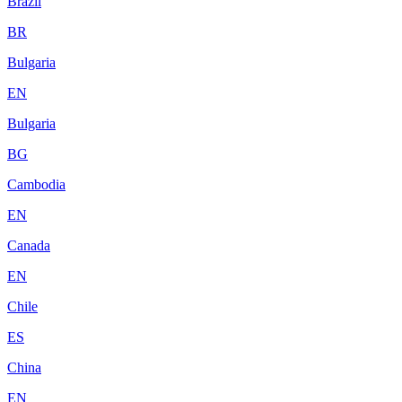
Brazil
BR
Bulgaria
EN
Bulgaria
BG
Cambodia
EN
Canada
EN
Chile
ES
China
EN