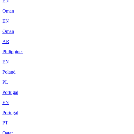
EN
Oman
EN
Oman
AR
Philippines
EN
Poland
PL
Portugal
EN
Portugal
PT
Qatar