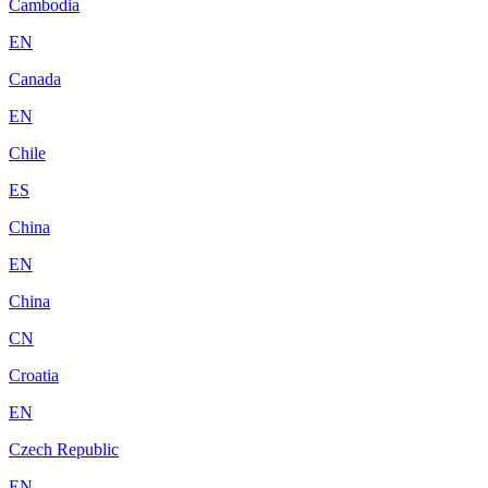
Cambodia
EN
Canada
EN
Chile
ES
China
EN
China
CN
Croatia
EN
Czech Republic
EN