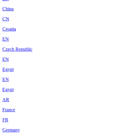
China
CN
Croatia
EN
Czech Republic
EN
Egypt
EN
Egypt
AR
France
FR
Germany