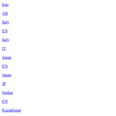
Iraq
AR
Italy
EN
Italy
IT
Japan
EN
Japan
JP
Jordan
EN
Kazakhstan