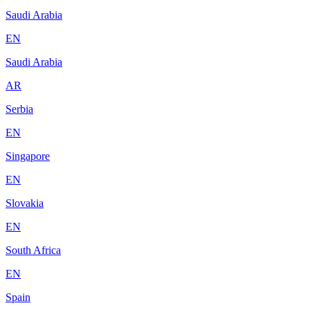
Saudi Arabia
EN
Saudi Arabia
AR
Serbia
EN
Singapore
EN
Slovakia
EN
South Africa
EN
Spain