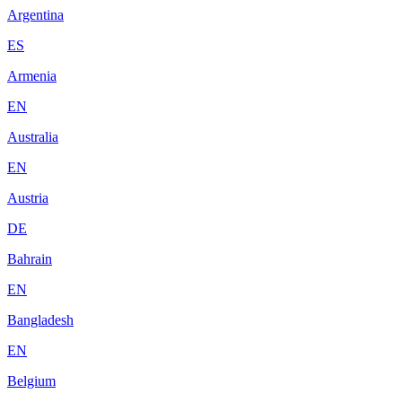
Argentina
ES
Armenia
EN
Australia
EN
Austria
DE
Bahrain
EN
Bangladesh
EN
Belgium