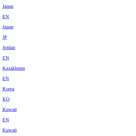
Japan
EN
Japan
JP
Jordan
EN
Kazakhstan
EN
Korea
KO
Kuwait
EN
Kuwait