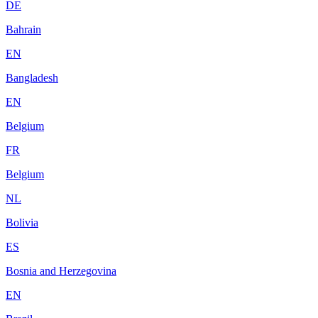
DE
Bahrain
EN
Bangladesh
EN
Belgium
FR
Belgium
NL
Bolivia
ES
Bosnia and Herzegovina
EN