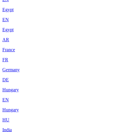
Egypt
EN
Egypt
AR
France
FR
Germany
DE
Hungary
EN
Hungary
HU
India