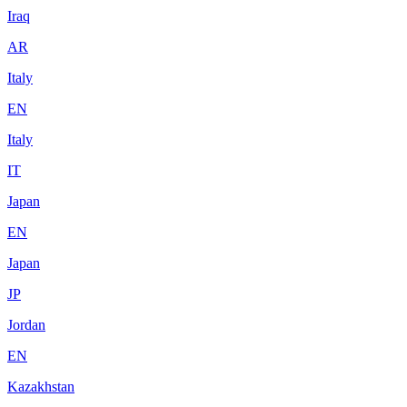
Iraq
AR
Italy
EN
Italy
IT
Japan
EN
Japan
JP
Jordan
EN
Kazakhstan