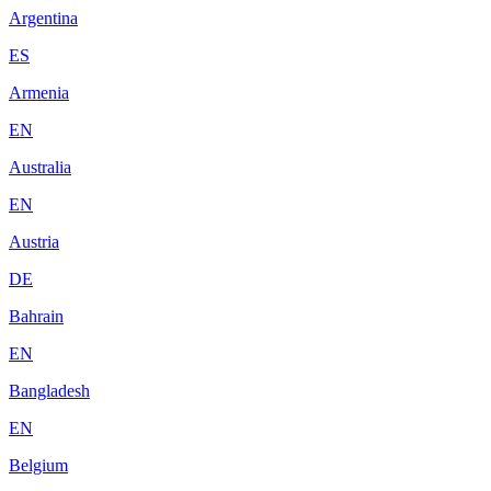
Argentina
ES
Armenia
EN
Australia
EN
Austria
DE
Bahrain
EN
Bangladesh
EN
Belgium