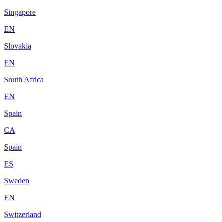
Singapore
EN
Slovakia
EN
South Africa
EN
Spain
CA
Spain
ES
Sweden
EN
Switzerland