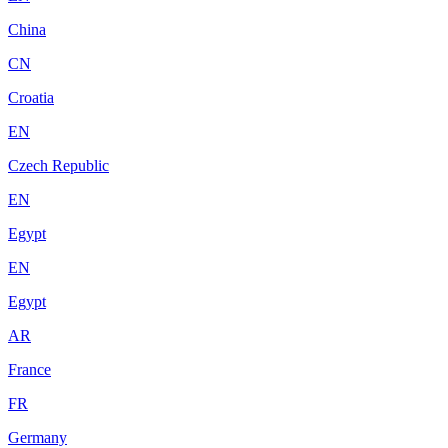
China
CN
Croatia
EN
Czech Republic
EN
Egypt
EN
Egypt
AR
France
FR
Germany