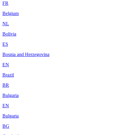
FR
Belgium
NL
Bolivia
ES
Bosnia and Herzegovina
EN
Brazil
BR
Bulgaria
EN
Bulgaria
BG