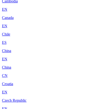
Cambodia
EN
Canada
EN
Chile
ES
China
EN
China
CN
Croatia
EN
Czech Republic
EN