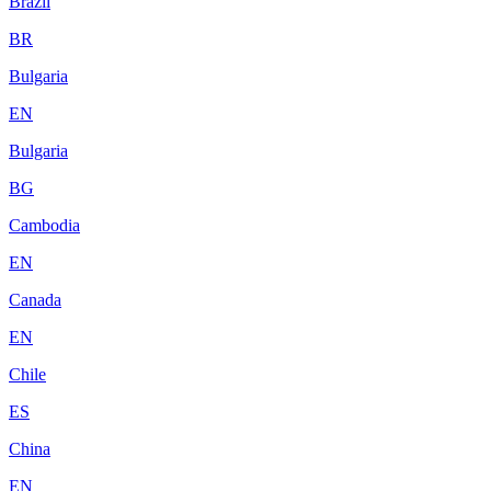
Brazil
BR
Bulgaria
EN
Bulgaria
BG
Cambodia
EN
Canada
EN
Chile
ES
China
EN