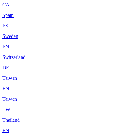
CA
Spain
ES
Sweden
EN
Switzerland
DE
Taiwan
EN
Taiwan
TW
Thailand
EN