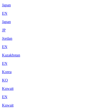
Japan
EN
Japan
JP
Jordan
EN
Kazakhstan
EN
Korea
KO
Kuwait
EN
Kuwait