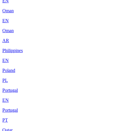
EN
Oman
EN
Oman
AR
Philippines
EN
Poland
PL
Portugal
EN
Portugal
PT
Qatar