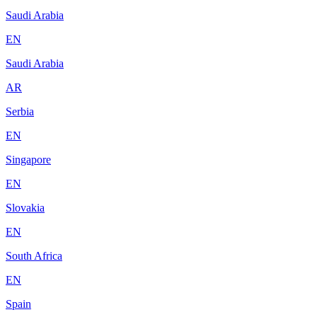
Saudi Arabia
EN
Saudi Arabia
AR
Serbia
EN
Singapore
EN
Slovakia
EN
South Africa
EN
Spain