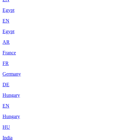
Egypt
EN
Egypt
AR
France
FR
Germany
DE
Hungary
EN
Hungary
HU
India